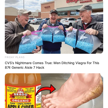
alkotmánybírósági elnök – korábbi legfőbb ügyész
– távozására is. Az Alaptörvény 17. módosítása
ugyanis kimondja, hogy nem lehet alkotmánybíró,
aki betöltötte a 70. életévét. Polt Péter ebbe a
kategóriába tartozik, így az ő megbízatása is
megszűnne. Nagy Attila Tibor ezt a folyamatot
Magyar Péter korábbi választási ígéreteinek
teljesítésével hozta összefüggésbe.
FRIDAY PLANS
CVS’s Nightmare Comes True: Men Ditching Viagra For This
Az elemző így fogalmazott:
87¢ Generic Aisle 7 Hack
„Polt Péter és Sulyok Tamás eltávolításával Magyar
Péter egy újabb választási ígéretét teljesíti,
legalábbis részben. Egyelőre nem kerül sor más
állami vezetők – például az Állami Számvevőszék
elnökének, a Kúria elnökének vagy az Országos