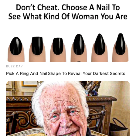
Posted
Friss hírek
in
Mások kiszorításával betonozná
be hatalmát Magyar Péter –
riadót fújt a baloldali elemző
BUZZ DAY
by
Szerző
•
June 25, 2026
Pick A Ring And Nail Shape To Reveal Your Darkest Secrets!