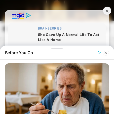
Skip
to
content
Magyarország Kincsei
Mai
Open
Men
Search
Before You Go