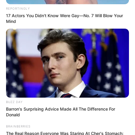
REPORTINGLY
Nagy Attila Tibor megfogalmazása szerint a hétfői
17 Actors You Didn't Know Were Gay—No. 7 Will Blow Your
Mind
bejelentések egy része kifejezetten
hatalompolitikai természetű. Úgy véli, hogy a Tisza-
kormány ezen a napon olyan lépéseket is tett,
„amelyek elősegíthetik, hogy a jövőben több
cikluson át megőrizze hatalmát,”
BUZZ DAY
Barron's Surprising Advice Made All The Difference For
Donald
BRAINBERRIES
The Real Reason Everyone Was Staring At Cher's Stomach: