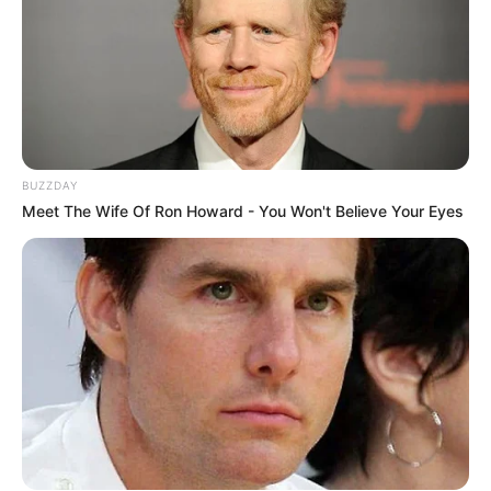
pártok versenyképességét. A Tisza Párt ezzel
szemben kedvezőbb helyzetben lenne, hiszen a
tiszás országgyűlési képviselők mindössze hat hete
kezdték meg parlamenti munkájukat, így számukra
jelenleg nem jelentene érdemi korlátozást az új
szabályozás.
BUZZDAY
Meet The Wife Of Ron Howard - You Won't Believe Your Eyes
Hirdetés
[ ]
Az elemző szerint a politikai verseny feltételei ilyen
módon látványosan átalakulhatnak. A régi pártok
ismert arcainak kiszorítása nemcsak személyi
kérdés, hanem szervezeti és választástechnikai
következményekkel is járhat. Azok a pártok,
amelyek hosszú éveken át ugyanazokra a
politikusokra, ismert nevekre, helyi vagy országos