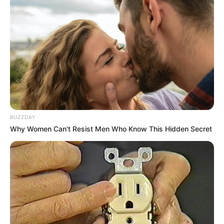
hatalom korlátozását szolgálják, és olyanokat,
amelyek a Tisza-kormány mozgásterét növelhetik.
A mandátumkorlátok, a köztársasági elnök
megbízatásának megszüntetése, a 70 éves
alkotmánybírói életkori határ, valamint a
kétharmados törvények körének szűkítése együtt
olyan átalakítást jelenthetnek, amely hosszú távon
is befolyásolja a magyar politikai verseny
feltételeit.
BUZZDAY
Why Women Can't Resist Men Who Know This Hidden Secret
Az elemző szerint a legfontosabb kérdés az, hogy
mindez az Orbán-rendszer lebontásának részeként
jelenik-e meg, vagy olyan új hatalmi szerkezet
kialakításaként, amelyben a Tisza Párt a saját
politikai előnyét is bebetonozhatja. A jelenlegi
tervek alapján Nagy Attila Tibor úgy látja, hogy a