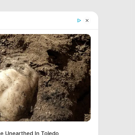
e Unearthed In Toledo