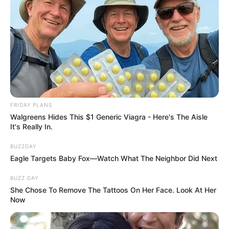
FRIDAY PLANS
Walgreens Hides This $1 Generic Viagra - Here's The Aisle
It's Really In.
BUZZDAY
Eagle Targets Baby Fox—Watch What The Neighbor Did Next
BUZZ DAY
She Chose To Remove The Tattoos On Her Face. Look At Her
Now