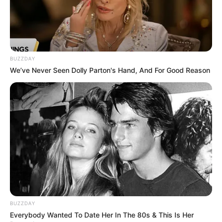
BUZZDAY
We’ve Never Seen Dolly Parton's Hand, And For Good Reason
BUZZDAY
Everybody Wanted To Date Her In The 80s & This Is Her