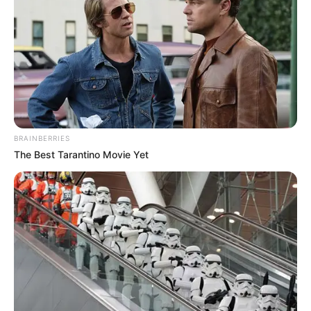
Posted
Friss hírek
in
Tisztítótűz-műveletet jelentett
be Magyar Péter
BRAINBERRIES
by
Szerző
•
June 22, 2026
The Best Tarantino Movie Yet