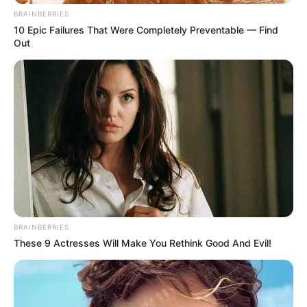
folyamat végén az alkotmányt a magyar nép
BRAINBERRIES
népszavazással erősíti meg. Mint mondta, a
10 Epic Failures That Were Completely Preventable — Find
rendszerváltás óta egyik alkotmány „sem vált a
Out
nemzeti közösség egészének alkotmányává”. Olyan
alkotmányra van szükség, amely mint fogalmazott
„túlél pártokat, kormányokat, miniszterelnököket,
engem”.
A kormányfői mandátum 8 évben történő
korlátozása mellett 12 évben maximalizálják az
országgyűlési képviselői mandátum időtartamát is.
BRAINBERRIES
These 9 Actresses Will Make You Rethink Good And Evil!