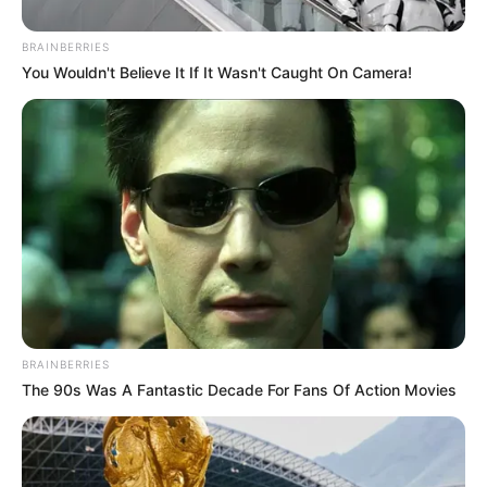
BRAINBERRIES
You Wouldn't Believe It If It Wasn't Caught On Camera!
BRAINBERRIES
The 90s Was A Fantastic Decade For Fans Of Action Movies