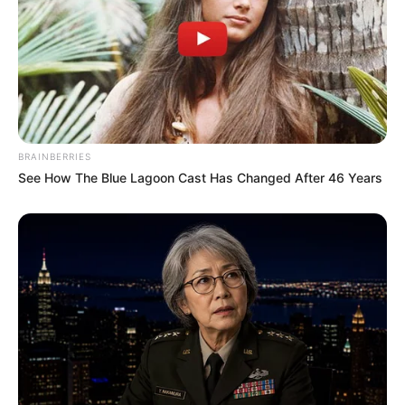
Péter nem tervszerű kormányzást folytat, csupán
“az ellenzék ellenzéke”.
Gulyás Gergely, a Fidesz frakcióvezetője
elfogadhatatlannak nevezte a beszédmódot, amit
Magyar Péter megenged magának, és kijelentette,
BRAINBERRIES
hogy valójában nem maffiával küzd, hanem
See How The Blue Lagoon Cast Has Changed After 46 Years
diktatúrát épít.
Bujdosó Andrea Anna, a Tisza Párt frakcióvezetője
felszólalásában felolvasta Novák Katalin leköszönő
beszédét.