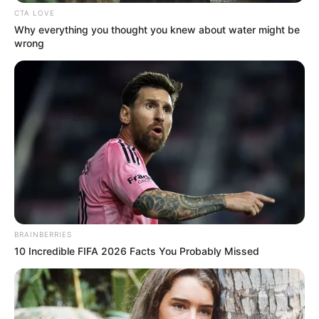
CTA LOVE
Why everything you thought you knew about water might be
wrong
Az ellenzék kikérte magának
Az ellenzék a kollektív bűnösség elvének
érvényesítéséről és a kormányfő „vállalhatatlan”
retorikájáról beszélt.
Az első felszólaló a Mi Hazánk frakcióvezetője,
Toroczkai Gábor volt. Kifogásolta az
alkotmányozás tervezett módszertanát, mondván
alkotmányozó nemzetgyűlés összehívására van
szükség, nem a teljes társadalom bevonására.
BRAINBERRIES
10 Incredible FIFA 2026 Facts You Probably Missed
Rétvári Bence, a KDNP frakcióvezetője a
keresztény értékek mellett tett hitet és kikérte
magának a maffiázást, hozzátéve, hogy Magyar