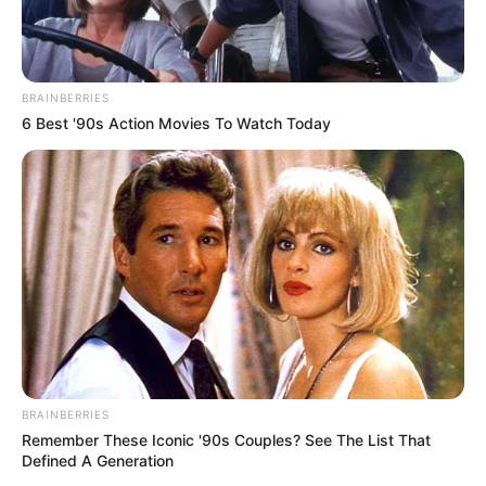
BRAINBERRIES
6 Best '90s Action Movies To Watch Today
BRAINBERRIES
Remember These Iconic '90s Couples? See The List That
Defined A Generation