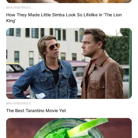
BRAINBERRIES
How They Made Little Simba Look So Lifelike in 'The Lion
King'
Megdöbbentő részletek derültek ki a Pécs és
Szalánta között, az 58-as főúton történt halálos
közúti baleset ügyében. A 2024. május 4-én
BRAINBERRIES
történt tragédia most újra a figyelem
The Best Tarantino Movie Yet
középpontjába került, miután nyilvánosságra
hozták a vádirat részleteit.