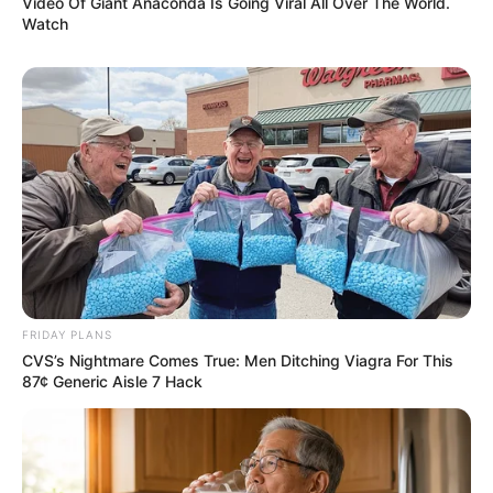
Video Of Giant Anaconda Is Going Viral All Over The World.
Watch
FRIDAY PLANS
CVS’s Nightmare Comes True: Men Ditching Viagra For This
87¢ Generic Aisle 7 Hack