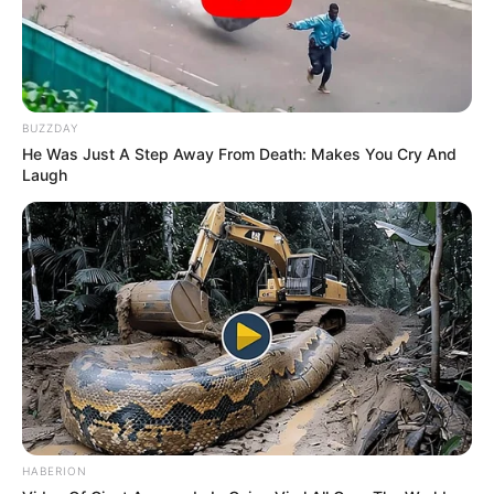
BUZZDAY
He Was Just A Step Away From Death: Makes You Cry And
Laugh
HABERION