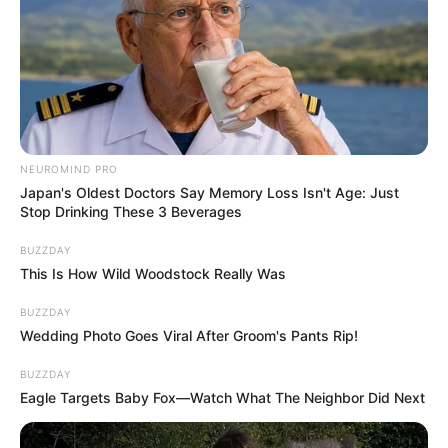
NEUROMIND PRO
Japan's Oldest Doctors Say Memory Loss Isn't Age: Just
Stop Drinking These 3 Beverages
BUZZDAY
This Is How Wild Woodstock Really Was
BUZZDAY
Wedding Photo Goes Viral After Groom's Pants Rip!
BUZZDAY
Eagle Targets Baby Fox—Watch What The Neighbor Did Next