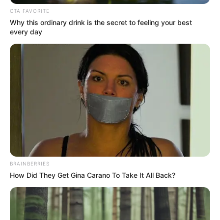
CTA FAVORITE
A hatóságok a vádirat alapján a Suzuki sofőrjét
Why this ordinary drink is the secret to feeling your best
every day
halálos közúti baleset gondatlan okozásával
vádolják. Az ügyben a bíróság előkészítő ülést tart
a közeljövőben.
BRAINBERRIES
How Did They Get Gina Carano To Take It All Back?