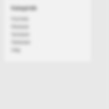
Kategóriák
Friss hírek
Művészek
Természet
Történetek
Világ