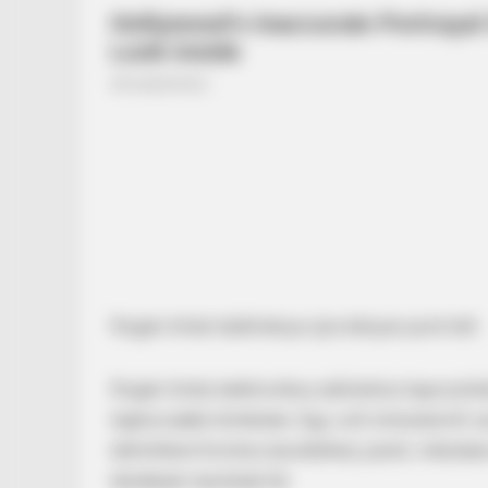
BRAINBERRIES
17 Rare Churches Underground That
Rogán Antal találmánya újra kényes pont lett
Rogán Antal elektronikus aláíráshoz kapcsolód
legfurcsább története. Egy volt miniszterről v
kétmilliárd forintos bevételhez jutott, miközb
kérdések merülnek fel.