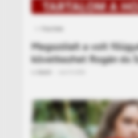
Posted
Friss hírek
in
Megszólalt a volt főüg
következhet Rogán és S
by
Szerző
•
June 15, 2026