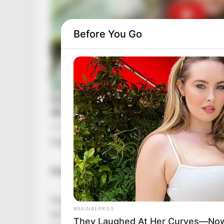
Before You Go
Megszólalt a volt főügyész: Hamarosan követk
Ihász Sándor szerint a kisebb ügyek után jö
Megszólalt Ihász Sándor korábbi fellebbviteli 
BRAINBERRIES
elindult hatósági mozgás még csak a kisebb hal
They Laughed At Her Curves—Now