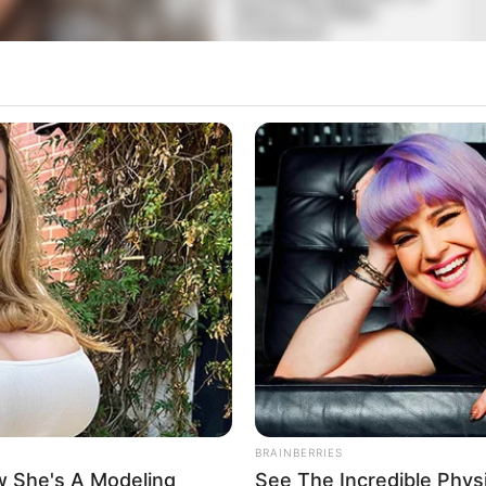
ezhet Rogán és Szijjártó
hetnek a nagyobb nevek
főügyész, aki szerint az óbudai korrupciós ügyben
BRAINBERRIES
ak szintje lehet, mert ha valódi elszámoltatásról van
 She's A Modeling
See The Incredible Phys