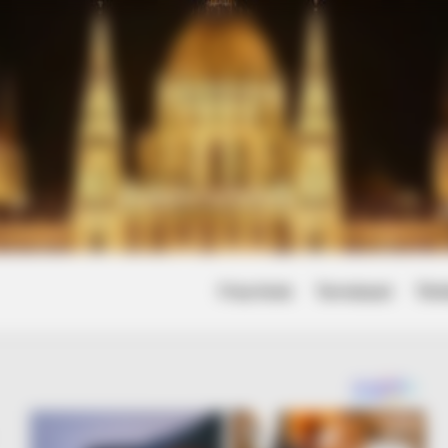
Friss hírek
Természet
Tört