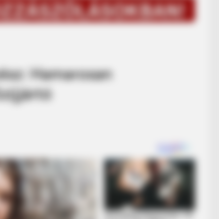
yész: Hamarosan
zijjártó