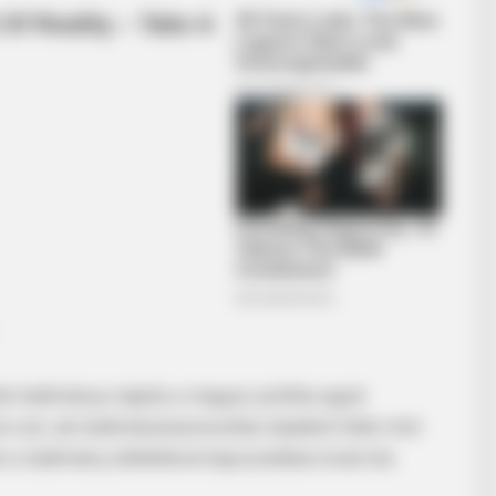
BRAINBERRIES
 Still Exist
Iconic '90s Entertainme
BRAINBERRIES
BRAIN
It's The End Of The Road: The Worst
The
TV Series Finales Of All Time
Mo
ó találmánya régóta a magyar politika egyik
an szó, aki találmányhasznosítási díjakból több mint
en a találmány előéletével kapcsolatban évek óta