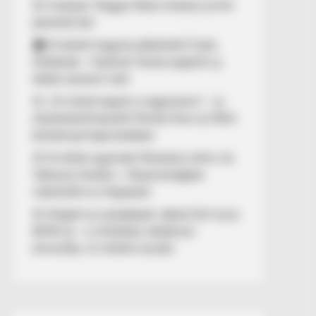
🚨 Fordulat: Magyar Péter hirtelen jó hírt
jelentett be!
🏠 El kellett hagynia albérletét Fodor
Zsókának – Kalamár Tamás segített új
lakást szerezni neki
🚨 „10 milliót kapott a nagymama” – új
részletekről beszélt Molnár Áron az NKA-
botránnyal kapcsolatban
🚢 Itt ölelte egymást Mészáros Lőrinc és
Várkonyi Andrea – Olaszországban
videózták le a hajójukat
🚨 Kiégett az autópályán Jákob Zoli luxus
BMW-je – a milliárdos vállalkozó
elmondta, mi történt ezután