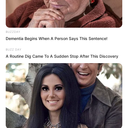
ügyekhez is, amelyek a korábbi hatalom legbelsőbb
köreihez vezetnek.
A kisebb halak után ugyanis mindig ez a kérdés jön:
BUZZDAY
Dementia Begins When A Person Says This Sentence!
lesz-e bátorság a nagyobbakhoz?
BUZZ DAY
A Routine Dig Came To A Sudden Stop After This Discovery