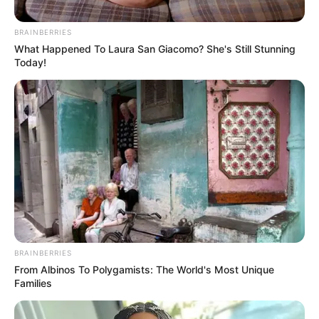
BRAINBERRIES
What Happened To Laura San Giacomo? She's Still Stunning
Today!
BRAINBERRIES
From Albinos To Polygamists: The World's Most Unique
Families
Posted
Friss hírek