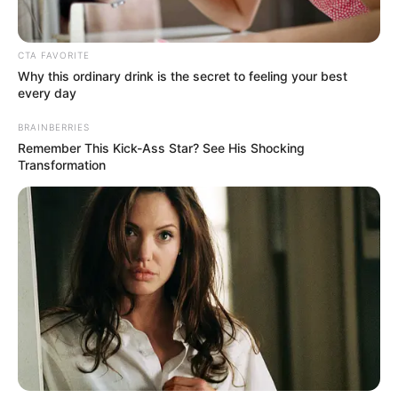
CTA FAVORITE
Why this ordinary drink is the secret to feeling your best
every day
BRAINBERRIES
Remember This Kick-Ass Star? See His Shocking
Transformation
Megszólalt a volt főügyész: Hamarosan
következhet Rogán és Szijjártó