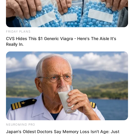
FRIDAY PLANS
CVS Hides This $1 Generic Viagra - Here's The Aisle It's
Really In.
NEUROMIND PRO
Japan's Oldest Doctors Say Memory Loss Isn't Age: Just