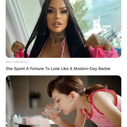
in
Megszólalt a volt főügyész:
Hamarosan következhet Rogán
és Szijjártó
by
Szerző
•
June 14, 2026
BRAINBERRIES
She Spent A Fortune To Look Like A Modern-Day Barbie