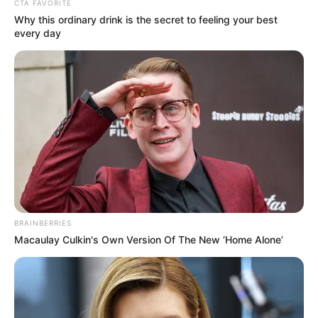
CTA FAVORITE
Why this ordinary drink is the secret to feeling your best
every day
BRAINBERRIES
Macaulay Culkin's Own Version Of The New ‘Home Alone’
Rogán Antal találmánya újra kényes pont lett