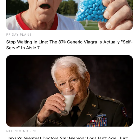
FRIDAY PLANS
Stop Waiting In Line: The 87¢ Generic Viagra Is Actually "Self-
Serve" In Aisle 7
NEUROMIND PRO
Japan's Greatest Doctors Say Memory Loss Isn't Age: Just