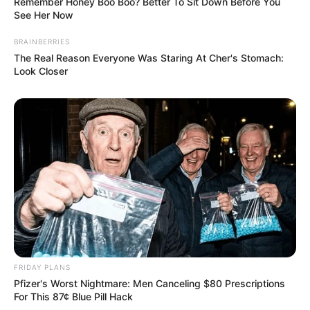
Remember Honey Boo Boo? Better To Sit Down Before You
See Her Now
BRAINBERRIES
The Real Reason Everyone Was Staring At Cher's Stomach:
Look Closer
FRIDAY PLANS
Pfizer's Worst Nightmare: Men Canceling $80 Prescriptions
For This 87¢ Blue Pill Hack