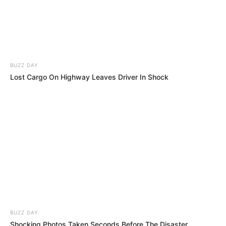
BUZZ DAY
Lost Cargo On Highway Leaves Driver In Shock
BUZZ DAY
Shocking Photos Taken Seconds Before The Disaster