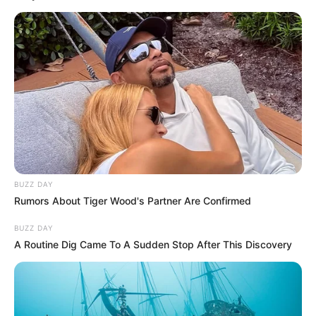
Posted
Friss hírek
in
Bakács Tibor állítja: Oldalanként
1500 forintért írta meg Csiszár
Jenő milánói főkonzul
szakdolgozatát
BUZZ DAY
by
Szerző
•
June 14, 2026
Rumors About Tiger Wood's Partner Are Confirmed
BUZZ DAY
A Routine Dig Came To A Sudden Stop After This Discovery