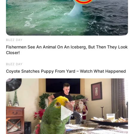
diplomamunkájára. Főleg, hogy Havas szerintem
egy könyvét sem olvasta a pszichológusnak” –
fogalmazott.
BUZZ DAY
Fishermen See An Animal On An Iceberg, But Then They Look
Closer!
BUZZ DAY
Coyote Snatches Puppy From Yard – Watch What Happened