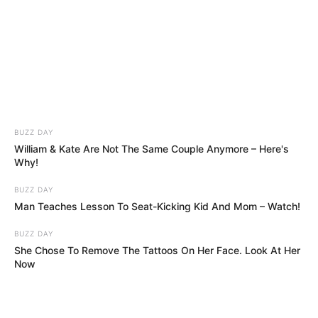
BUZZ DAY
William & Kate Are Not The Same Couple Anymore – Here's
Why!
BUZZ DAY
Man Teaches Lesson To Seat-Kicking Kid And Mom – Watch!
BUZZ DAY
She Chose To Remove The Tattoos On Her Face. Look At Her
Now