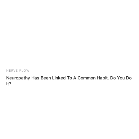
váltott ki arról, hogy egy diplomata részt vehet-e
pártpolitikai eseményen. A külügyi tárca szerint
nem történt jogsértés.
Nem sokkal korábban Csiszár 9 év után adott
először interjút, miközben Árpa Attila producer
nyilvánosan bírálta kinevezését és a számára bérelt
Comói-tó parti luxusvillát.
NERVE FLOW
Neuropathy Has Been Linked To A Common Habit. Do You Do
It?