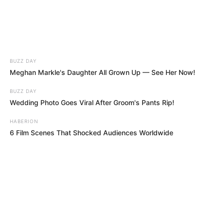
BUZZ DAY
Meghan Markle's Daughter All Grown Up — See Her Now!
BUZZ DAY
Wedding Photo Goes Viral After Groom's Pants Rip!
HABERION
6 Film Scenes That Shocked Audiences Worldwide