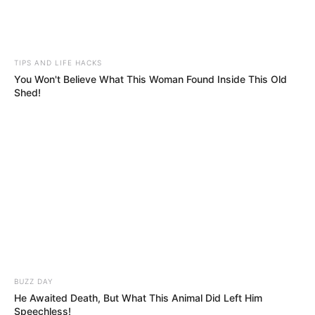
TIPS AND LIFE HACKS
You Won't Believe What This Woman Found Inside This Old
Shed!
BUZZ DAY
He Awaited Death, But What This Animal Did Left Him
Speechless!