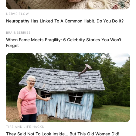
NERVE FLOW
Neuropathy Has Linked To A Common Habit. Do You Do It?
BRAINBERRIES
When Fame Meets Fragility: 6 Celebrity Stories You Won't
Forget
TIPS AND LIFE HACKS
They Said Not To Look Inside... But This Old Woman Did!