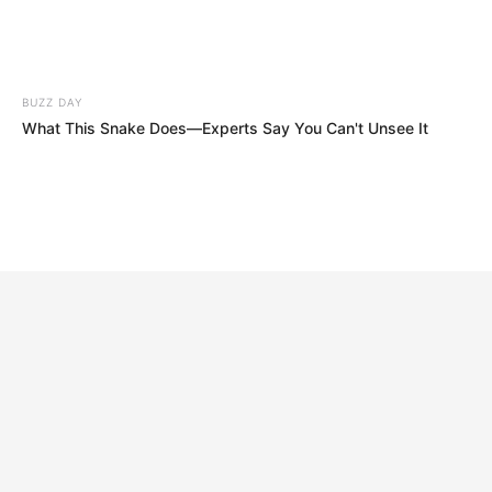
BUZZ DAY
What This Snake Does—Experts Say You Can't Unsee It
HABERION
Honey Boo Boo Is So Thin! See Her In Fierce New Photo