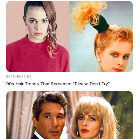
otthon.
A magyar tapasztalat annyira mély sebet hagyott
az uniós intézményrendszerben, hogy most már a
bővítési politikát is átírhatja.
Ez Orbán Viktor egyik legmaradandóbb európai
öröksége lehet: nem az, amit elért, hanem az, amitől
Brüsszel mostantól félni fog.
BRAINBERRIES
90s Hair Trends That Screamed "Please Don't Try"
A Fidesz ezt nyilván támadásként fogja értelmezni
Nem nehéz megjósolni, hogyan reagál majd a
Fidesz. A narratíva készen van: Brüsszel bosszút áll,
a nyugati nagyok másodrendű tagságot akarnak, a
szuverenitást támadják, a nemzeti érdek
képviseletét büntetnék. Ez politikailag használható