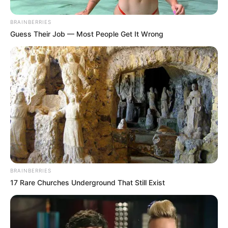
BRAINBERRIES
Guess Their Job — Most People Get It Wrong
Az Európai Unió láthatóan tanulni akar abból, amit
az elmúlt másfél évtizedben Magyarországon
végignézett. Öt meghatározó tagállam,
Németország, Franciaország, Hollandia, Belgium és
BRAINBERRIES
Luxemburg olyan javaslatot kezdett köröztetni,
17 Rare Churches Underground That Still Exist
amely lényegében azt üzenné a jövőbeli
belépőknek: a tagság nem lehet biankó csekk, és
aki később lebontja a jogállamot, annak