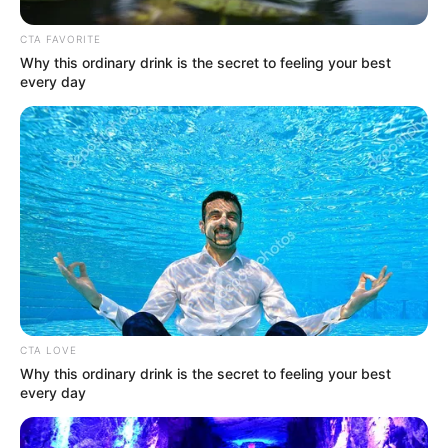
CTA FAVORITE
Why this ordinary drink is the secret to feeling your best
A mostani ötös javaslat ebből vonja le a
every day
következtetést. Nem elég a belépés előtt kipipálni a
jogállamisági feltételeket. A tagság után is kell
olyan mechanizmus, amely gyorsan,
automatikusabban és kevésbé blokkolható módon
tud reagálni.
Ezért kerülhetnek a csatlakozási szerződésekbe új
szankciós eszközök: uniós pénzek felfüggesztése,
szavazati jog korlátozása, jogállamisági
CTA LOVE
monitoring, és a lojális együttműködés elvének
Why this ordinary drink is the secret to feeling your best
sokkal keményebb számonkérése.
every day