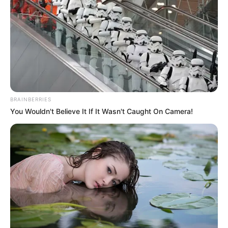
azonban megmutatták, hogy a csatlakozás utáni
visszarendeződésre az EU sokáig gyenge, lassú és
politikailag nehézkes válaszokat tudott adni.
BRAINBERRIES
You Wouldn't Believe It If It Wasn't Caught On Camera!