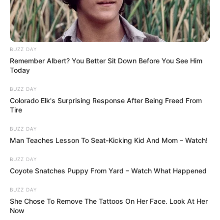
és az intézményi önvédelem között.
A tanulság kegyetlenül egyszerű
Az öt uniós nagyhatalom javaslata mögött
BUZZ DAY
Remember Albert? You Better Sit Down Before You See Him
egyetlen nagyon világos tanulság áll: a
Today
demokráciát és a jogállamot nem elég a belépés
pillanatában ellenőrizni. Folyamatosan védeni kell.
BUZZ DAY
Colorado Elk's Surprising Response After Being Freed From
Tire
A korábbi Orbán-rendszer az EU számára azt
BUZZ DAY
bizonyította, hogy egy tagállam belülről is képes
Man Teaches Lesson To Seat-Kicking Kid And Mom – Watch!
gyengíteni a közösséget. Nem kilépéssel, nem nyílt
szakítással, hanem vétókkal, jogállamisági vitákkal,
BUZZ DAY
Coyote Snatches Puppy From Yard – Watch What Happened
politikai zsarolással, kommunikációs háborúval és a
közös szabályok határainak folyamatos
BUZZ DAY
feszegetésével.
She Chose To Remove The Tattoos On Her Face. Look At Her
Now