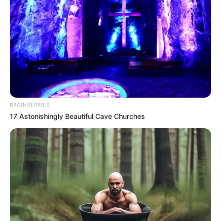
A magyar példa ott van minden sor mögött
A dokumentum nyelvezete diplomatikus, de a
politikai háttér aligha félreérthető. Az EU nem akar
még egy olyan tagállamot, amely belépés után az
uniós pénzekből építi a saját hatalmi rendszerét,
közben pedig a közös döntéshozatalban vétókkal
és blokkolással kényszerít ki engedményeket.
BRAINBERRIES
A korábbi Orbán-kormány éveken át pontosan ezt
17 Astonishingly Beautiful Cave Churches
a konfliktust testesítette meg sok nyugati főváros
szemében. A magyar kormány belülről vitatta az
uniós intézmények jogállamisági kritikáit, miközben
a külpolitikai, költségvetési vagy bővítési ügyekben
rendszeresen kemény alkupozíciót vett fel.
Brüsszelben és a nyugati tagállamokban egyre
erősebb lett az érzés: az EU olyan