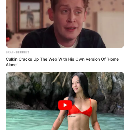
Posted
Friss hírek
in
Brutális szigorítást tervez öt
uniós nagyhatalom: soha többé
BRAINBERRIES
nem akarnak új Orbán Viktort
Culkin Cracks Up The Web With His Own Version Of ‘Home
Alone’
látni az EU-ban
by
Szerző
•
June 13, 2026