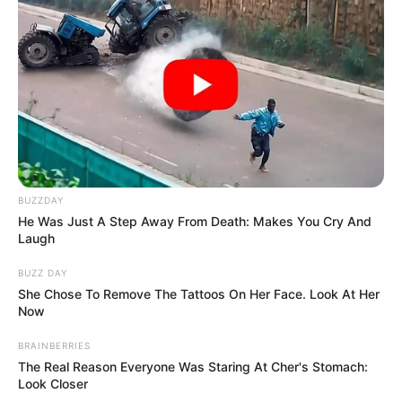
ismét megpróbálják elhallgattatni az egyik
legsúlyosabb közjogi botrányt.
BUZZDAY
He Was Just A Step Away From Death: Makes You Cry And
Laugh
BUZZ DAY
She Chose To Remove The Tattoos On Her Face. Look At Her
Now
BRAINBERRIES
The Real Reason Everyone Was Staring At Cher's Stomach:
Look Closer