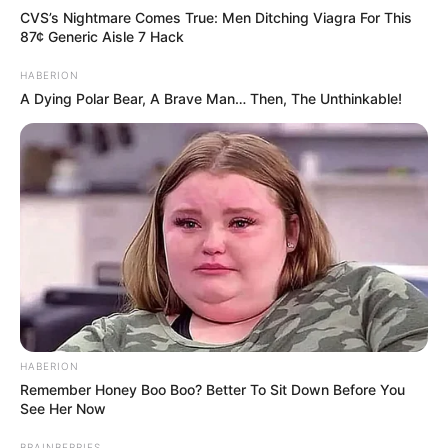
CVS’s Nightmare Comes True: Men Ditching Viagra For This
87¢ Generic Aisle 7 Hack
HABERION
A Dying Polar Bear, A Brave Man… Then, The Unthinkable!
HABERION
Remember Honey Boo Boo? Better To Sit Down Before You
See Her Now
BRAINBERRIES