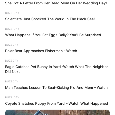
She Got A Letter From Her Dead Mom On Her Wedding Day!
szerint a régi bizonyítékok továbbra is elérhetőek,
és a magyar társadalomnak joga van megismerni a
BUZZ DAY
Scientists Just Shocked The World In The Black Sea!
teljes, kendőzetlen igazságot. A politikus
álláspontja szerint a köztársasági elnök múltbéli
BUZZ DAY
tettei nem maradhatnak alapos és független
What Happens If You Eat Eggs Daily? You'll Be Surprised
vizsgálat nélkül, különösen akkor, ha olyan súlyos
BUZZDAY
vádakról van szó, mint magyar termőföldek
Polar Bear Approaches Fishermen - Watch
átjátszása osztrák tulajdonba, strómanok,
BUZZDAY
zsebszerződések és bűnszervezetben elkövetett
Eagle Catches Pet Bunny In Yard -Watch What The Neighbor
közokirat-hamisítás. Dobrev Klára szerint a
Did Next
következő hetek sorsdöntőek lehetnek Sulyok
BUZZDAY
Tamás politikai jövője szempontjából, mert ha a
Man Teaches Lesson To Seat-Kicking Kid And Mom – Watch!
hatóságok valóban függetlenül járnak el, akkor az
BUZZ DAY
ügy többé nem maradhat következmények nélkül. A
Coyote Snatches Puppy From Yard – Watch What Happened
kérdés most az, hogy a nyilvánosságra került
dokumentumok után lesz-e valódi vizsgálat, vagy