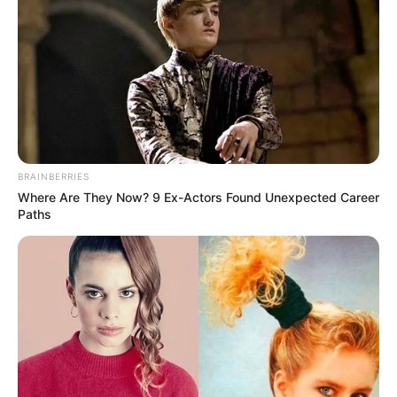
Posted
Friss hírek
in
Dobrev Klára közzétette a
bizonyítékokat Sulyok Tamás
múltjáról
by
Szerző
•
June 13, 2026
BRAINBERRIES
Where Are They Now? 9 Ex-Actors Found Unexpected Career
Paths
Dobrev Klára közzétette a
bizonyítékokat Sulyok Tamás
múltjáról