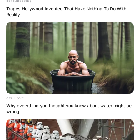
BRAINBERRIES
állítása szerint Sulyok ügyvédként a földmaffia
Tropes Hollywood Invented That Have Nothing To Do With
tagjaként játszott át magyar termőföldeket osztrák
Reality
tulajdonba. A vádak szerint mindez strómanokon
és zsebszerződéseken keresztül történt, tudatosan,
pénzért cserébe. A DK politikusa szerint ez nem
egyszerű jogi vita, hanem olyan ügy, amely
bűnszervezetben elkövetett közokirat-hamisítás
gyanúját is felveti. Éppen ezért szerinte
elfogadhatatlan, hogy egy ilyen súlyú történet után
Sulyok Tamás továbbra is a legfőbb közjogi
méltóságok egyikeként tölti be hivatalát.
CTA LOVE
Why everything you thought you knew about water might be
wrong