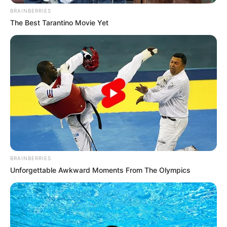
BRAINBERRIES
The Best Tarantino Movie Yet
Kedveld Te is
BRAINBERRIES
A hatóságok korábban villámgyorsan lezárták az
Unforgettable Awkward Moments From The Olympics
ügyet
Hirdetés