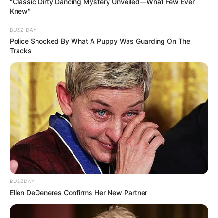
“Classic Dirty Dancing Mystery Unveiled—What Few Ever
Knew"
BUZZ DAY
Police Shocked By What A Puppy Was Guarding On The
Tracks
BUZZDAY
Ellen DeGeneres Confirms Her New Partner