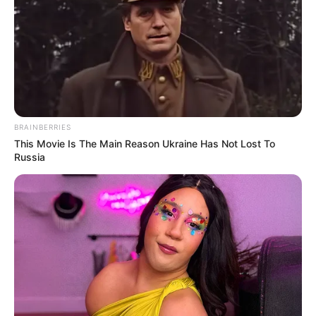
Posted
Friss hírek
in
2600 milliárd forintnyi
közpénznek venne vissza a
BRAINBERRIES
Tisza! Vége Mészáros és Tiborcz
This Movie Is The Main Reason Ukraine Has Not Lost To
rejtőzködésének?
Russia
by
Szerző
•
June 11, 2026