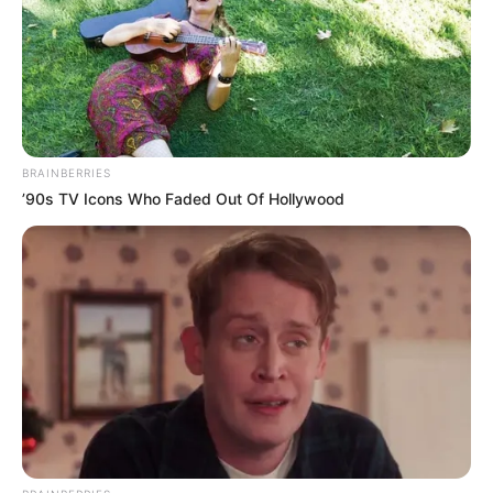
léteznek ilyen alapok, hanem az, hogy az Orbán-
rendszer alatt ezek sokszor átláthatatlan
vagyonlerakóként működtek.
A modell lényege egyszerűnek tűnt: az állam pénzt
BRAINBERRIES
tesz be, a kezelés magánkézbe kerül, a haszon és a
’90s TV Icons Who Faded Out Of Hollywood
befolyás pedig már nem feltétlenül a közösségnél
jelentkezik. Papíron minden le van fedve, jogilag
minden rendezettnek látszik, a végső tulajdonosok
viszont eltűnnek a struktúrák mögött.