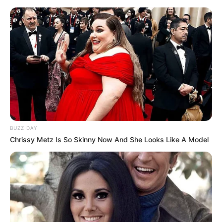
BUZZ DAY
Chrissy Metz Is So Skinny Now And She Looks Like A Model