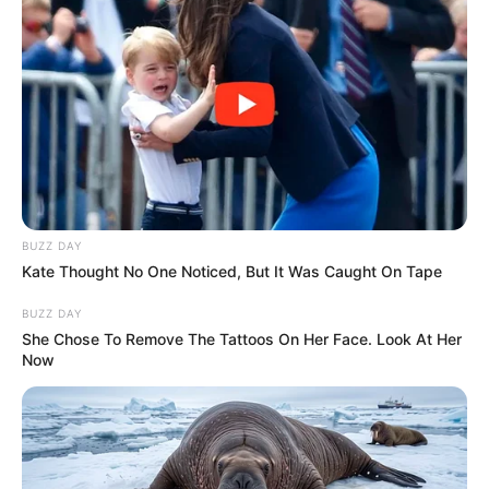
A NER világában sok minden működött a homály
miatt. Ha a homály eltűnik, az egész rendszer
máshogy néz ki.
És lehet, hogy akkor derül ki igazán, mennyi
közpénz vándorolt magánérdekek szolgálatába.
BUZZ DAY
Kate Thought No One Noticed, But It Was Caught On Tape
BUZZ DAY
She Chose To Remove The Tattoos On Her Face. Look At Her
Now