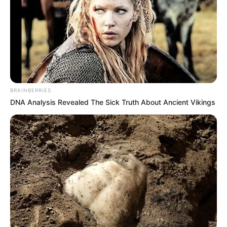
korrupcióellenes frontja most nem a látványos
letartóztatásokról, hanem a pénz útjának
feltárásáról szól. A frissen benyújtott
törvénycsomag egyik legérzékenyebb része
ugyanis a magántőkealapok világa, vagyis az a
pénzügyi konstrukció, amely az Orbán-rendszer
BRAINBERRIES
alatt sokak szerint a közpénzek magánvagyonná
DNA Analysis Revealed The Sick Truth About Ancient Vikings
alakításának egyik legkényelmesebb eszköze lett.
A tét óriási. A Transparency International
Magyarország adatai alapján 2013 óta több mint
2600 milliárd forintnyi állami pénz került különböző
tőkealapokba. Ez akkora összeg, amelyből
kórházakat lehetne felújítani, vasutat lehetne
rendbe tenni, tanárokat és ápolókat lehetne jobban
megfizetni, vagy éppen magyar vállalkozások