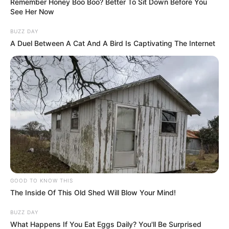
Remember Honey Boo Boo? Better To Sit Down Before You
See Her Now
BUZZ DAY
A Duel Between A Cat And A Bird Is Captivating The Internet
GOOD TO KNOW THIS
The Inside Of This Old Shed Will Blow Your Mind!
BUZZ DAY
What Happens If You Eat Eggs Daily? You'll Be Surprised