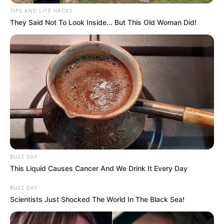
TIPS AND LIFE HACKS
They Said Not To Look Inside... But This Old Woman Did!
BUZZ DAY
This Liquid Causes Cancer And We Drink It Every Day
BUZZ DAY
Scientists Just Shocked The World In The Black Sea!