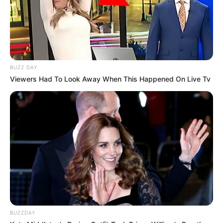
BUZZ DAY
Viewers Had To Look Away When This Happened On Live Tv
BUZZDAY