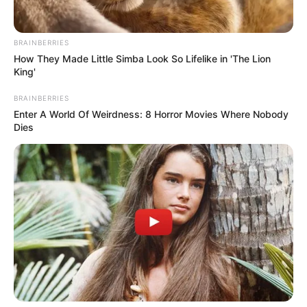
BRAINBERRIES
How They Made Little Simba Look So Lifelike in 'The Lion
King'
BRAINBERRIES
Enter A World Of Weirdness: 8 Horror Movies Where Nobody
Dies
Vályi István felmosta a padlót Németh Balázzsal: