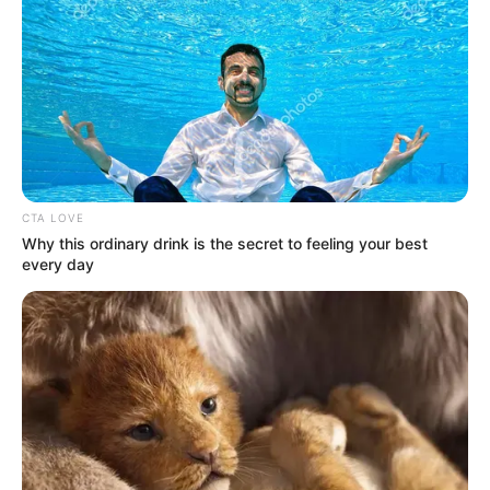
Posted
Friss hírek
in
Vályi Isván felmosta a padlót
Németh Balázzsal, ilyet még
nem láttunk!
CTA LOVE
Why this ordinary drink is the secret to feeling your best
by
Szerző
•
June 10, 2026
every day