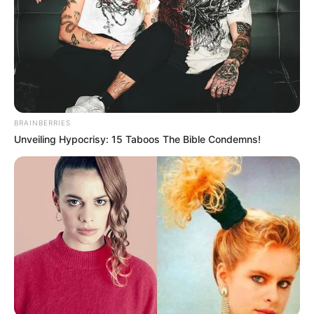
Ha egy rendszer már ezen is keresni akar, ha már
egy óvodásoknak, bölcsődéseknek szánt játéknál is
felmerül a durva túlárazás gyanúja, akkor az
emberek joggal kérdezik: hol volt a határ?
BRAINBERRIES
A nyuszimotor nem azért kínos, mert nagy összegű
Unveiling Hypocrisy: 15 Taboos The Bible Condemns!
ügy lenne a NER teljes történetéhez képest. Hanem
azért, mert szinte karikatúraszerűen mutatja meg
ugyanazt a logikát: közpénz, haveri cég,
túlárazásgyanú, politikai haszon, majd erkölcsi
oktatás a másik oldalnak.
Vályi reakciója azért működött, mert ezt a
képmutatást egyetlen durva, de közérthető
mondatba sűrítette.