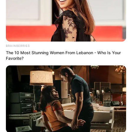
Vályi pedig emlékeztette: a legnagyobb botrány
nem az, ha valaki csúnyán visszaszól.
Hanem az, ha közben a gyerekeknek szánt
nyuszimotoron is keresni akartak.
BRAINBERRIES
The 10 Most Stunning Women From Lebanon - Who Is Your
Favorite?