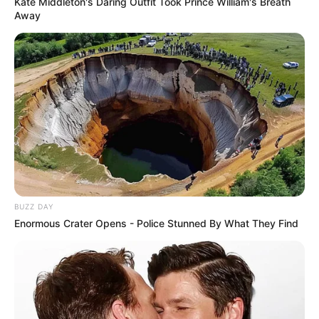
Kate Middleton's Daring Outfit Took Prince William's Breath
Away
BUZZ DAY
Enormous Crater Opens - Police Stunned By What They Find