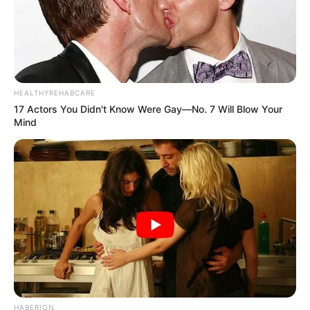
HEALTHYREHABCARE
17 Actors You Didn't Know Were Gay—No. 7 Will Blow Your
Mind
HABERION