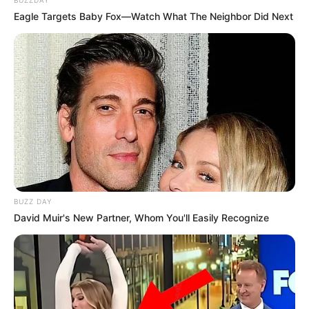
BUZZDAY
Eagle Targets Baby Fox—Watch What The Neighbor Did Next
BUZZ DAY
David Muir's New Partner, Whom You'll Easily Recognize