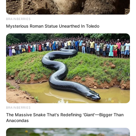
BRAINBERRIES
Mysterious Roman Statue Unearthed In Toledo
BRAINBERRIES
The Massive Snake That's Redefining 'Giant'—Bigger Than
Anacondas