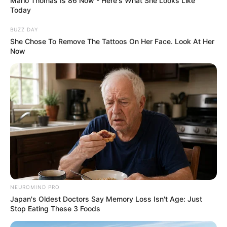
Marlo Thomas Is 86 Now - Here's What She Looks Like
Today
BUZZ DAY
She Chose To Remove The Tattoos On Her Face. Look At Her
Now
NEUROMIND PRO
Japan's Oldest Doctors Say Memory Loss Isn't Age: Just
Stop Eating These 3 Foods