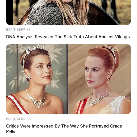
A Gáspár család életében nem új jelenség a
nyilvánosság. Evelin gyerekkora óta
BRAINBERRIES
megtapasztalhatta, milyen az, amikor az emberek
DNA Analysis Revealed The Sick Truth About Ancient Vikings
véleményt mondanak róla, a családjáról, a
szerepléseikről, a döntéseikről és az életük
alakulásáról. Most azonban más típusú figyelem
irányult rá: nem realityszereplőként, hanem egy
minisztériumi munka és annak lezárása miatt került
reflektorfénybe.
A kormányváltás után lezárult a minisztériumi
munkája
BRAINBERRIES
Critics Were Impressed By The Way She Portrayed Grace
Gáspár Evelin korábban Szijjártó Péter csapatában
Kelly