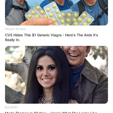
FRIDAY PLANS
CVS Hides This $1 Generic Viagra - Here's The Aisle It's
Really In.
BUZZDAY