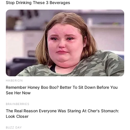
Stop Drinking These 3 Beverages
történtek, a családja mellette van, és bármilyen
irányba is indul tovább, nem adta fel.
HABERION
Remember Honey Boo Boo? Better To Sit Down Before You
See Her Now
BRAINBERRIES
The Real Reason Everyone Was Staring At Cher's Stomach:
Look Closer
BUZZ DAY