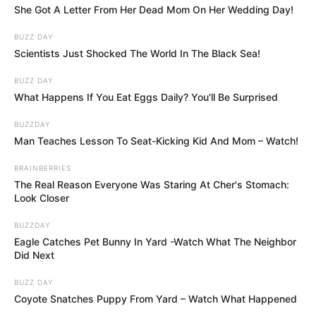
számai már önmagukban erősek. Május 26-án több
She Got A Letter From Her Dead Mom On Her Wedding Day!
mint 120 ezer, május 27-én 125 ezer, június 1-jén
BUZZ DAY
180 ezer körüli, június 8-án pedig szintén hatalmas
Scientists Just Shocked The World In The Black Sea!
érdeklődést hozó közvetítéseket láthattunk. A
törvényalkotási bizottság ülései is tízezres
BUZZ DAY
What Happens If You Eat Eggs Daily? You'll Be Surprised
nézettségeket hoznak, ami korábban szinte
elképzelhetetlen lett volna.
BUZZDAY
Man Teaches Lesson To Seat-Kicking Kid And Mom – Watch!
De a valódi kép ennél is nagyobb.
BRAINBERRIES
The Real Reason Everyone Was Staring At Cher's Stomach:
Look Closer
Sokan ugyanis nem a hivatalos parlamenti
csatornán követik az eseményeket, hanem
BUZZDAY
kommentátorokkal, politikai elemzőkkel, élő
Eagle Catches Pet Bunny In Yard -Watch What The Neighbor
Did Next
reakciókkal kiegészített közvetítéseken. A tegnapi
ülésről például több csatornán is futottak
BUZZ DAY
párhuzamos adások, és a nézettségek összeadva
Coyote Snatches Puppy From Yard – Watch What Happened