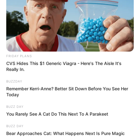
FRIDAY PLANS
CVS Hides This $1 Generic Viagra - Here's The Aisle It's
Really In.
BUZZDAY
Remember Kerri-Anne? Better Sit Down Before You See Her
Today
BUZZ DAY
You Rarely See A Cat Do This Next To A Parakeet
BUZZ DAY
Bear Approaches Cat: What Happens Next Is Pure Magic