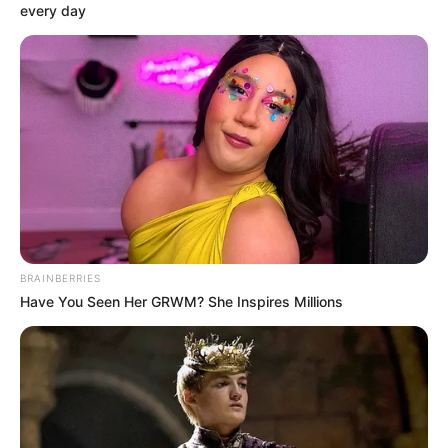
every day
Soha ennyien nem nézték még az Országgyűlést: a
Parlament élő adásai már tévéműsorokat
megszégyenítő számokat hoznak
Valami egészen szokatlan történik
Magyarországon: az emberek elkezdték nézni a
Parlamentet. Nem csak politikai megszállottak, nem
csak újságírók, nem csak pártaktivisták, hanem
tömegek. A hivatalos országgyűlési közvetítések
nézettsége néhány száz, néhány ezer érdeklődőről
BRAINBERRIES
rövid idő alatt százezres nagyságrendbe ugrott.
Have You Seen Her GRWM? She Inspires Millions
Ez önmagában is jelzésértékű. A magyar emberek
hosszú idő után újra azt érzik, hogy a Parlamentben
történik valami. Nem üres szónoklatok, nem előre
lejátszott politikai jelenetek, nem fáradt szereplők