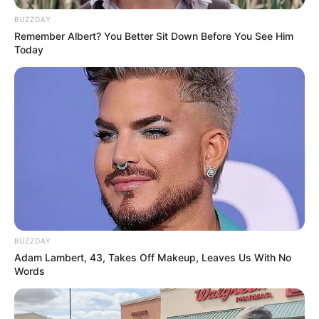
A televízió korábban a politika első számú terepe
BUZZDAY
volt. Aki bekerült a híradóba, az létezett. Aki
Remember Albert? You Better Sit Down Before You See Him
kimaradt, az alig jutott el a választókhoz. Most
Today
viszont a YouTube, a TikTok, a Facebook és az élő
közvetítések átvették a főszerepet.
Egy hatórás parlamenti ülés ma már nem feltétlenül
unalmas háttéranyag. Lehet belőle húsz rövid
videó, öt nagy vita, három mém, két politikai üzenet
és egy országos botrány. Aki jól szerepel, annak
másnapra milliós elérése lehet. Aki rosszul, az
ugyanúgy milliós elérést kap, csak éppen rajta
BUZZDAY
nevetnek.
Adam Lambert, 43, Takes Off Makeup, Leaves Us With No
Words
Fosthoffer Ágnes házelnöksége új stilust hozott az
Országházba