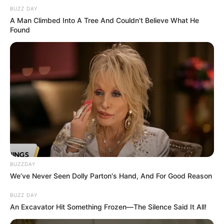
BUZZ DAY
A Man Climbed Into A Tree And Couldn't Believe What He
Found
BUZZDAY
We’ve Never Seen Dolly Parton's Hand, And For Good Reason
BUZZ DAY
An Excavator Hit Something Frozen—The Silence Said It All!