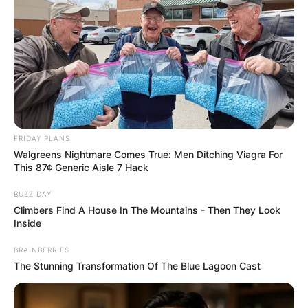
Ez a Fidesznek különösen kellemetlen lehet. A régi
rendszerben megszokták, hogy a politikai
kommunikáció központosítható. Most viszont
minden élőben van, mindenki rögzít, mindenki vág,
mindenki értelmez. A kontroll kicsúszott a régi
gépezet kezéből.
FRIDAY PLANS
Walgreens Nightmare Comes True: Men Ditching Viagra For
És ez demokratikus szempontból kifejezetten
This 87¢ Generic Aisle 7 Hack
egészséges.
BUZZ DAY
Climbers Find A House In The Mountains - Then They Look
Az emberek nem bulvárt néznek,
Inside
hanem hatalmat ellenőriznek
BRAINBERRIES
The Stunning Transformation Of The Blue Lagoon Cast
Persze könnyű legyinteni, hogy ez csak politikai
show. De ennél többről van szó. Amikor százezrek