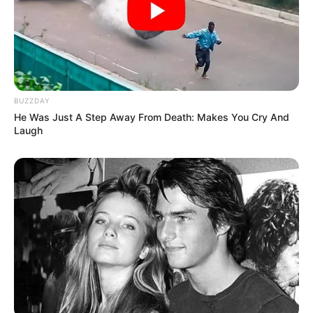
karakterét. A régi politikai szereplők gyakran
hosszú, körülményes mondatokban beszéltek
egymás mellett. Magyar ezzel szemben rövid, erős,
vágásra alkalmas mondatokban politizál.
BUZZDAY
Ez a mai nyilvánosságban óriási előny.
He Was Just A Step Away From Death: Makes You Cry And
Laugh
A Fidesz évtizedekig uralta a kommunikációs
gépezetet, de most mintha meglepődne azon, hogy
a politikai színház közönsége átköltözött az
internetre. Már nem elég a parlamenti padsoroknak
beszélni. Nem elég a saját tábornak üzenni. Minden
mondat azonnal országos vizsgára megy.
És ezen a vizsgán sok régi szereplő látványosan
rosszul teljesít.