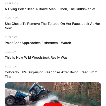
már olyan tartományba érhetnek, amelyet
HABERION
hagyományos tévéműsorok is megirigyelhetnének.
A Dying Polar Bear, A Brave Man… Then, The Unthinkable!
BUZZ DAY
Ez a politika új nyilvánossága. Nem a híradó vágja
She Chose To Remove The Tattoos On Her Face. Look At Her
össze este, mit kell gondolni. Az emberek élőben
Now
nézik, kommentelik, megosztják, kivágják, vitatják.
BUZZDAY
A Parlamentből tartalomgyár lett, de nem
Polar Bear Approaches Fishermen - Watch
mesterségesen, hanem azért, mert végre történik
BUZZDAY
valami.
This Is How Wild Woodstock Really Was
BUZZ DAY
Magyar Péter jelenléte
Colorado Elk's Surprising Response After Being Freed From
megváltoztatta a műfajt
Tire
Lehet szeretni vagy nem szeretni Magyar Pétert, de
azt nehéz vitatni, hogy a jelenléte radikálisan
megváltoztatta a parlamenti közvetítések