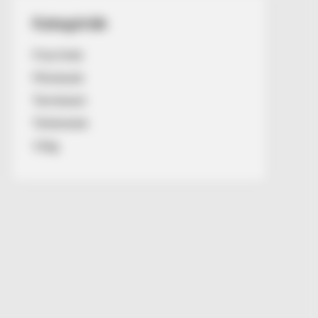
Kategóriák
Friss hírek
Művészek
Természet
Történetek
Világ