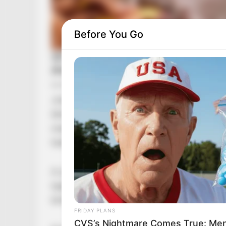
Before You Go
Június 12-én életbe lép a migrációs paktum –
létre? Az Európai Unió 2024-ben fogadta el a
menedékkérelmek kezelését, a határvédelem s
határozza meg.
A szabályozás végrehajtása június 12-től köt
legfontosabb eleme a gyorsított határprocedúr
bírálják el a menedékkérelmeket.
FRIDAY PLANS
CVS’s Nightmare Comes True: Men 