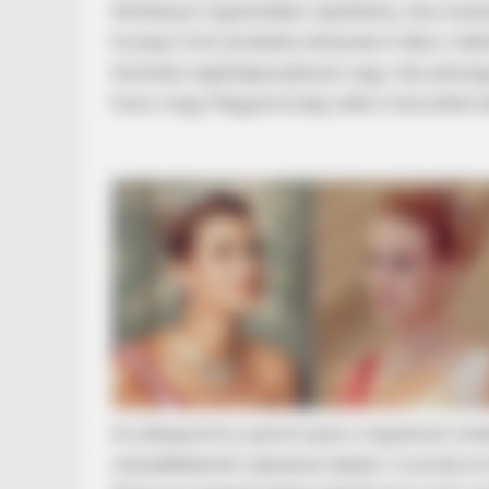
férőhelyes migránstábor épülhetne, ahol azokn
Európai Unió területére érkeznek.A tábor műk
technikai segítségnyújtással vagy más pénzügyi
hozni, hogy Magyarország vállal-e közvetlen 
Az ellenpont.hu szerint ezzel a migránsok mi
menedékkérelmi eljárások idejére. A portál arró