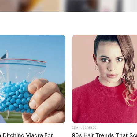
 Magyarországon is hatalmas migránstábor jöhet
 Migrációs és Menekültügyi Paktumot, amely a
zabályait és a tagállamok közötti együttműködést
elező az uniós országok számára. A paktum egyik
a, amelynek során a külső határon néhány hét alatt
BRAINBERRIES
Ditching Viagra For
90s Hair Trends That Sc