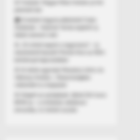
🚨 Fordulat: Magyar Péter hirtelen jó hírt
jelentett be!
🏠 El kellett hagynia albérletét Fodor
Zsókának – Kalamár Tamás segített új
lakást szerezni neki
🚨 „10 milliót kapott a nagymama” – új
részletekről beszélt Molnár Áron az NKA-
botránnyal kapcsolatban
🚢 Itt ölelte egymást Mészáros Lőrinc és
Várkonyi Andrea – Olaszországban
videózták le a hajójukat
🚨 Kiégett az autópályán Jákob Zoli luxus
BMW-je – a milliárdos vállalkozó
elmondta, mi történt ezután