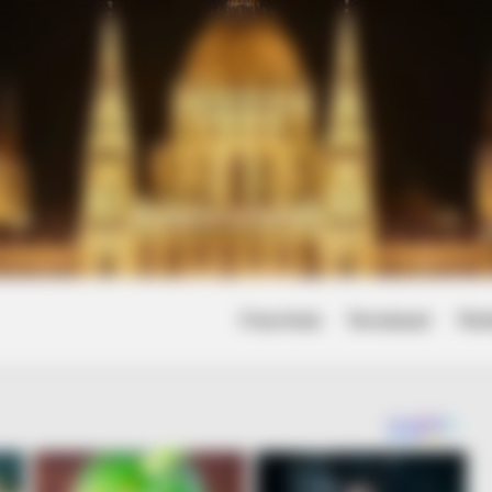
Friss hírek
Természet
Tört