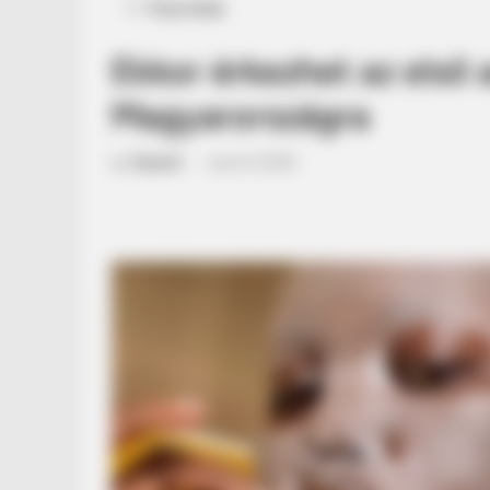
Posted
Friss hírek
in
Ekkor érkezhet az első 
Magyarországra
by
Szerző
•
June 9, 2026