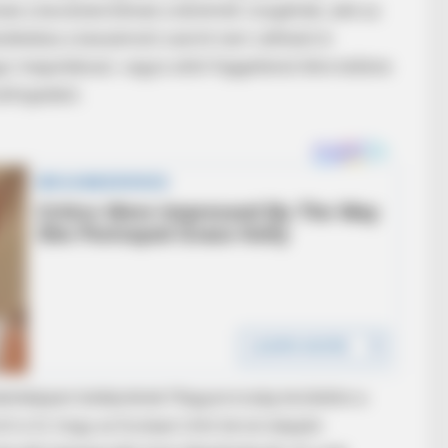
ak a bevándorlóknak a kérelmét vizsgálnák, akik az
ödtetése a beszámoló szerint nem váltható ki
 megoldással, vagyis attól függetlenül létre kellene
befogadást.
RADAR MEDIA
Adam Lambert And His P
Recognize
ndenképpen belépnének Magyarország területére a
l is írt, hogy az Európai Unió tervei alapján