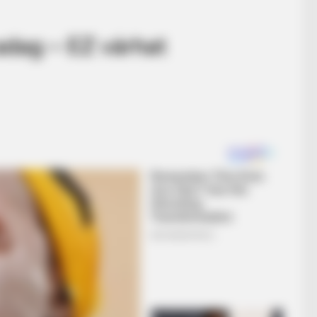
adag – EZ várhat