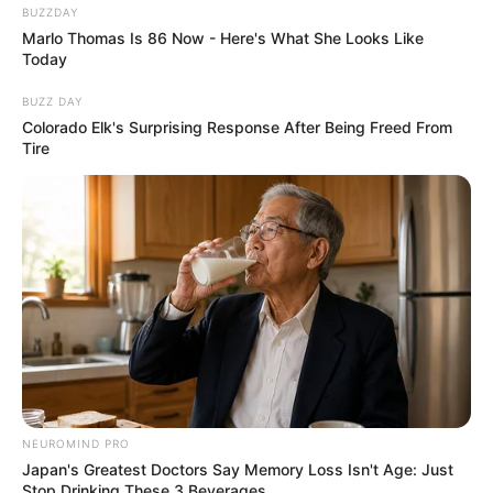
BUZZDAY
Marlo Thomas Is 86 Now - Here's What She Looks Like
Today
BUZZ DAY
Colorado Elk's Surprising Response After Being Freed From
Tire
NEUROMIND PRO
Japan's Greatest Doctors Say Memory Loss Isn't Age: Just
Stop Drinking These 3 Beverages