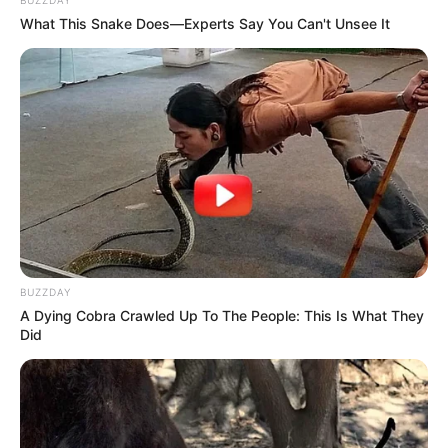
BUZZDAY
What This Snake Does—Experts Say You Can't Unsee It
BUZZDAY
A Dying Cobra Crawled Up To The People: This Is What They
Did