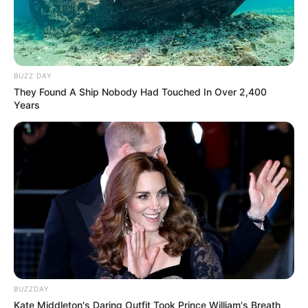
BUZZ DAY
They Found A Ship Nobody Had Touched In Over 2,400
Years
BUZZDAY
Kate Middleton's Daring Outfit Took Prince William's Breath