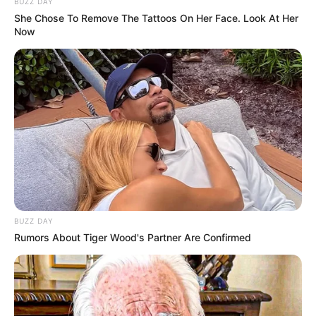
BUZZ DAY
könnyen megtanulhatják.
She Chose To Remove The Tattoos On Her Face. Look At Her
Now
BUZZ DAY
Rumors About Tiger Wood's Partner Are Confirmed