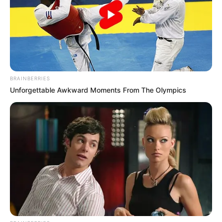
tartja, vagy akár nagyon kemény jelzőkkel illeti a
politikáját, az a közügyek vitájának része lehet. Ha
viszont valaki kivégzést, halált, fizikai leszámolást
emleget, az már büntetőjogi szempontból is
vizsgálható.
BRAINBERRIES
Unforgettable Awkward Moments From The Olympics