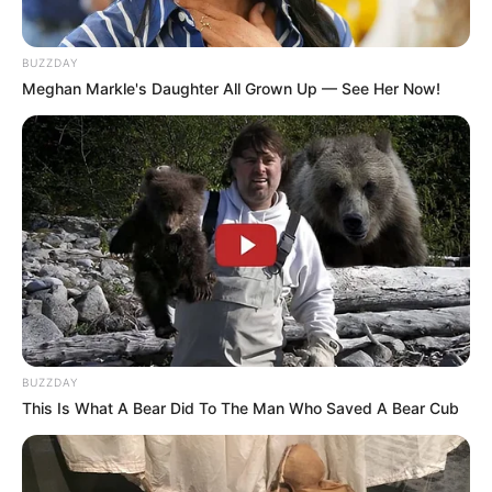
miniszterelnök kivégzését emlegeti. Teljesen
mindegy, hogy Magyar Péterről, Orbán Viktorról,
BUZZDAY
Gyurcsány Ferencről, Toroczkai Lászlóról vagy
Meghan Markle's Daughter All Grown Up — See Her Now!
bármely más közszereplőről van szó: a halállal
fenyegetés nem politikai vélemény.
Az internetes agresszió tényállása éppen erre a
jelenségre reagál. A törvényhozó felismerte, hogy
a digitális térben terjedő erőszakfantáziák,
kivégzéses kívánságok és emberi méltóságot
romboló tartalmak nemcsak ízléstelenek, hanem
társadalmi kockázatot is jelenthetnek.
BUZZDAY
This Is What A Bear Did To The Man Who Saved A Bear Cub
Mi jöhet most?
Ha a hatóságok vizsgálatot indítanak, elsőként
valószínűleg a nyilvánosan elérhető felvételeket,