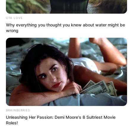
A politikai vita Magyarországon lehet éles. Lehet
CTA LOVE
valakit bírálni, lehet egy kormány döntései ellen
Why everything you thought you knew about water might be
tüntetni, lehet miniszterelnököt, minisztert, pártot
wrong
vagy politikai irányt kemény szavakkal támadni. Ez
a demokrácia része. De a halállal, kivégzéssel,
fizikai megsemmisítéssel való fenyegetés már
egészen más kategória.
A felvételek korában ráadásul nincs olyan, hogy
valaki csak úgy „belekiabálja a tömegbe”. Ha egy
demonstráción emberek jól azonosíthatóan,
kamerák előtt tesznek fenyegető kijelentéseket,
BRAINBERRIES
akkor annak következménye lehet. A hatóságoknak
Unleashing Her Passion: Demi Moore's 8 Sultriest Movie
ilyenkor nem politikai szimpátia alapján kell
Roles!
mérlegelniük, hanem azt kell vizsgálniuk: