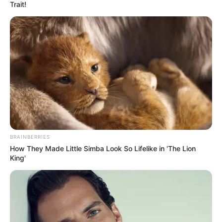
Trait!
A történet egyik legismertebb eleme, hogy a
fegyverrel kapcsolatban félreértés vagy végzetes
figyelmetlenség történhetett. A sajtóban sokszor
megjelent verzió szerint Jimmy előbb egy másik
fegyverrel lőtt, majd egy nagyobb erejű pisztolyt
vett elő. A hivatalos magyarázat lényege az volt,
hogy a fegyverben maradhatott egy töltény,
amelyet az énekes nem vett észre, a lövés pedig
halálos sérülést okozott.
BRAINBERRIES
How They Made Little Simba Look So Lifelike in 'The Lion
King'