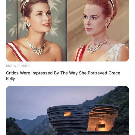
Posted
Friss hírek
in
Testvére tárta fel az igazságot
Jimmy haláláról, így már érthető
miért titkolták
BRAINBERRIES
by
Szerző
•
June 8, 2026
Critics Were Impressed By The Way She Portrayed Grace
Kelly