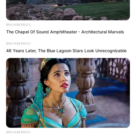
BRAINBERRIES
The Chapel Of Sound Amphitheater - Architectural Marvels
BRAINBERRIES
46 Years Later, The Blue Lagoon Stars Look Unrecognizable
Zámbó Jimmy halála a magyar könnyűzene egyik
legmegrázóbb tragédiája volt. A „Király” 2001.
BRAINBERRIES