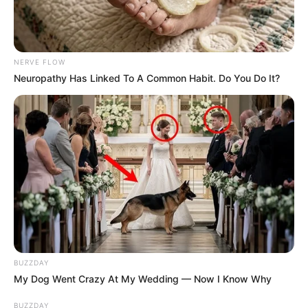
NERVE FLOW
Neuropathy Has Linked To A Common Habit. Do You Do It?
BUZZDAY
My Dog Went Crazy At My Wedding — Now I Know Why
BUZZDAY