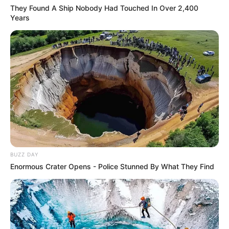
They Found A Ship Nobody Had Touched In Over 2,400
Years
BUZZ DAY
Enormous Crater Opens - Police Stunned By What They Find