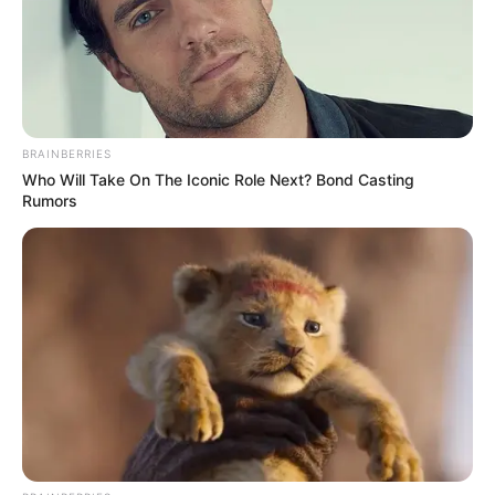
BRAINBERRIES
Who Will Take On The Iconic Role Next? Bond Casting
Rumors
Ezt a verziót azonban sok rajongó soha nem tudta
teljesen elfogadni. Nem azért, mert bizonyítottan
más történt volna, hanem azért, mert a tragédia túl
hirtelen, túl sokkoló és túl nehezen felfogható volt.
Egy ország kedvence egyik pillanatról a másikra