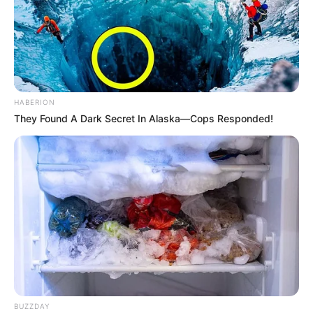
HABERION
They Found A Dark Secret In Alaska—Cops Responded!
BUZZDAY