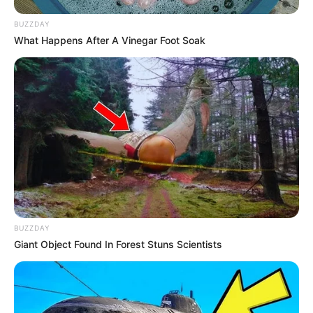
BUZZDAY
What Happens After A Vinegar Foot Soak
BUZZDAY
Giant Object Found In Forest Stuns Scientists