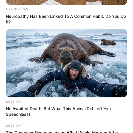
NERVE FLOW
Neuropathy Has Been Linked To A Common Habit. Do You Do
It?
BUZZ DAY
He Awaited Death, But What This Animal Did Left Him
Speechless!
BUZZ DAY
The Customer Never Imagined What Would Happen After