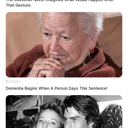
That Gesture.
BUZZDAY
Dementia Begins When A Person Says This Sentence!