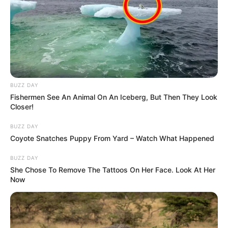
BUZZ DAY
Fishermen See An Animal On An Iceberg, But Then They Look
Closer!
BUZZ DAY
Coyote Snatches Puppy From Yard – Watch What Happened
BUZZ DAY
She Chose To Remove The Tattoos On Her Face. Look At Her
Now