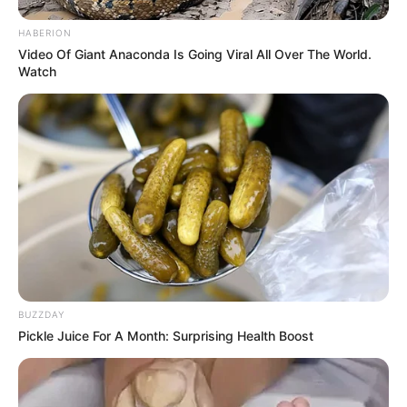
válaszokat talán még sokáig keresik majd, de egy
dolog biztos: a „Király” hangja és emléke évtizedek
HABERION
múltán sem tűnt el.
Video Of Giant Anaconda Is Going Viral All Over The World.
Watch
BUZZDAY
Pickle Juice For A Month: Surprising Health Boost