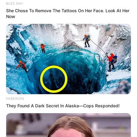
BUZZ DAY
She Chose To Remove The Tattoos On Her Face. Look At Her
Now
HABERION
They Found A Dark Secret In Alaska—Cops Responded!