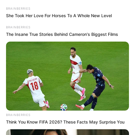
BRAINBERRIES
A tömeg erre lelkesen válaszolta:
She Took Her Love For Horses To A Whole New Level
BRAINBERRIES
„Úgy legyen!”
The Insane True Stories Behind Cameron's Biggest Films
Ezután következett a szeretetország.
Meg a normális közbeszéd.
Meg a demokrácia védelme.
Volt diktátorozás, Lenin-fiúzás, AVH-zás,
Gestapózás, hibbant alakozás, hazaárulózás és
minden más, ami nyilván elengedhetetlen kelléke a
BRAINBERRIES
Think You Know FIFA 2026? These Facts May Surprise You
kulturált politikai párbeszédnek.