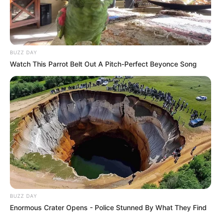
BUZZ DAY
Watch This Parrot Belt Out A Pitch-Perfect Beyonce Song
BUZZ DAY
Enormous Crater Opens - Police Stunned By What They Find