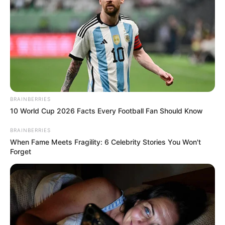
BRAINBERRIES
10 World Cup 2026 Facts Every Football Fan Should Know
BRAINBERRIES
When Fame Meets Fragility: 6 Celebrity Stories You Won't
Forget
A helyszíni beszámolók szerint nagyjából 7-800
ember gyűlt össze a Sándor-palota előtt. Ez
önmagában teljesen rendben van. Mindenkinek
joga van tüntetni.