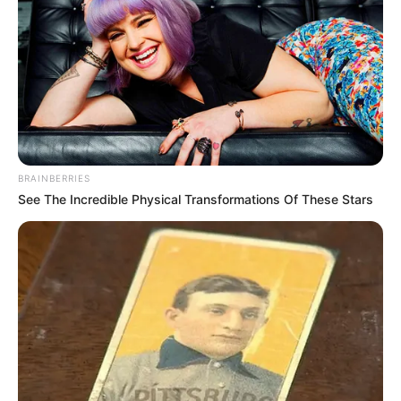
BRAINBERRIES
See The Incredible Physical Transformations Of These Stars
“Na, gyerekek, ma délután megtartották a nagy „Ne
féljetek!” tüntetést a Sándor-palota előtt.
A rendezvény hivatalosan arról szólt, hogy