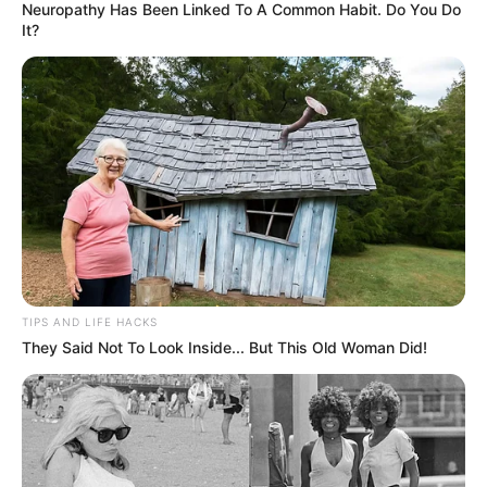
Neuropathy Has Been Linked To A Common Habit. Do You Do
It?
TIPS AND LIFE HACKS
They Said Not To Look Inside... But This Old Woman Did!