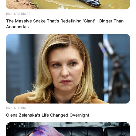
BRAINBERRIES
The Massive Snake That's Redefining 'Giant'—Bigger Than
Anacondas
Posted
Friss hírek
in
Bözsi néni is megszólalt a mai
tömegtüntetésről
BRAINBERRIES
Olena Zelenska's Life Changed Overnight
by
Szerző
•
June 7, 2026