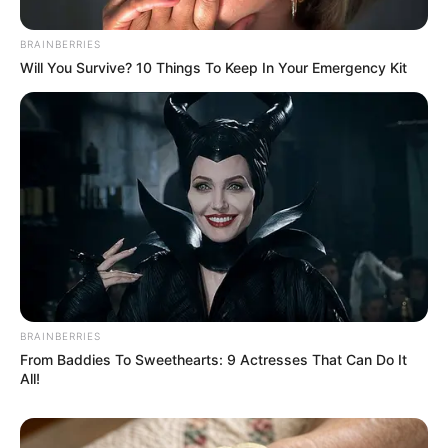
BRAINBERRIES
Will You Survive? 10 Things To Keep In Your Emergency Kit
BRAINBERRIES
From Baddies To Sweethearts: 9 Actresses That Can Do It
All!