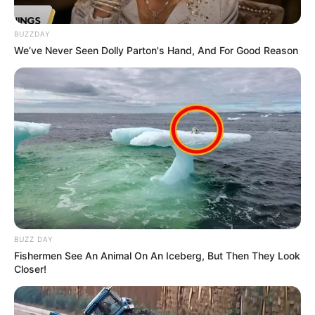
BUZZDAY
We’ve Never Seen Dolly Parton's Hand, And For Good Reason
BUZZ DAY
Fishermen See An Animal On An Iceberg, But Then They Look
Closer!