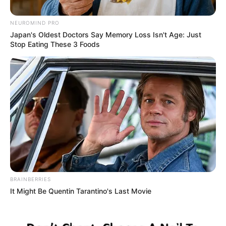
NEUROMIND PRO
Japan's Oldest Doctors Say Memory Loss Isn't Age: Just
Stop Eating These 3 Foods
BRAINBERRIES
It Might Be Quentin Tarantino's Last Movie
Posted
Friss hírek