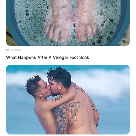
Dopeman úgy látja, hogy a Tisza Párt politikája
túlzottan az európai uniós elvárásokhoz igazodna,
miközben ennek árát szerinte a magyar emberekkel
fizettetnék meg. Állítása szerint egy ilyen irány
rengeteg új adót és megszorítást hozhatna
BUZZDAY
magával.„Ha valóban azt valósítanák meg, amit
What Happens After A Vinegar Foot Soak
Brüsszel elvár, annak súlyos következményei
lennének: adóemelések, megszorítások és új terhek
várnának ránk” – fogalmazott.
A rapper külön is kiemelte azokat az
intézkedéseket, amelyeket a legaggasztóbbnak
tart. Véleménye szerint az esetleges
rezsicsökkentés eltörlése, a lakhatással
kapcsolatos terhek növelése, valamint az