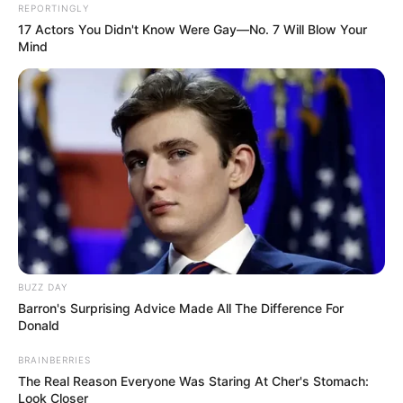
ingatlanadó és a gépjárművek megadóztatása
REPORTINGLY
17 Actors You Didn't Know Were Gay—No. 7 Will Blow Your
komoly csapást jelentene a mindennapi
Mind
megélhetésre.„Ezek együtt egy nagyon sötét képet
festenek a jövőről” – tette hozzá.
BUZZ DAY
Barron's Surprising Advice Made All The Difference For
Donald
BRAINBERRIES
The Real Reason Everyone Was Staring At Cher's Stomach:
Look Closer