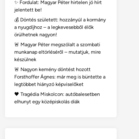
✨ Fordulat: Magyar Péter hirtelen jó hírt
jelentett be!
💰 Döntés született: hozzányúl a kormány
a nyugdíjhoz – a legkevesebből élők
örülhetnek nagyon!
🚨 Magyar Péter megszólalt a szombati
munkanap eltörléséről – mutatjuk, mire
készülnek
🚨 Nagyon kemény döntést hozott
Forsthoffer Ágnes: már meg is büntette a
legtöbbet hiányzó képviselőket
🖤 Tragédia Miskolcon: autóbalesetben
elhunyt egy középiskolás diák