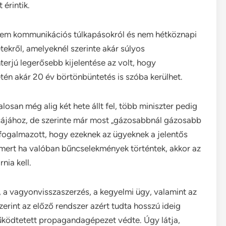
érintik.
 nem kommunikációs túlkapásokról és nem hétköznapi
tekről, amelyeknél szerinte akár súlyos
terjú legerősebb kijelentése az volt, hogy
tén akár 20 év börtönbüntetés is szóba kerülhet.
osan még alig két hete állt fel, több miniszter pedig
rcájához, de szerinte már most „gázosabbnál gázosabb
 fogalmazott, hogy ezeknek az ügyeknek a jelentős
, mert ha valóban bűncselekmények történtek, akkor az
nia kell.
, a vagyonvisszaszerzés, a kegyelmi ügy, valamint az
zerint az előző rendszer azért tudta hosszú ideig
űködtetett propagandagépezet védte. Úgy látja,