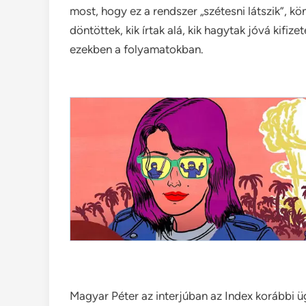
most, hogy ez a rendszer „szétesni látszik”, kön
döntöttek, kik írtak alá, kik hagytak jóvá kifi
ezekben a folyamatokban.
Magyar Péter az interjúban az Index korábbi üg