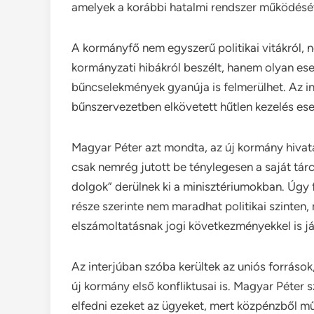
amelyek a korábbi hatalmi rendszer működését 
A kormányfő nem egyszerű politikai vitákról,
kormányzati hibákról beszélt, hanem olyan ese
bűncselekmények gyanúja is felmerülhet. Az in
bűnszervezetben elkövetett hűtlen kezelés ese
Magyar Péter azt mondta, az új kormány hivatal
csak nemrég jutott be ténylegesen a saját tá
dolgok” derülnek ki a minisztériumokban. Úgy
része szerinte nem maradhat politikai szinten
elszámoltatásnak jogi következményekkel is jár
Az interjúban szóba kerültek az uniós források
új kormány első konfliktusai is. Magyar Péter s
elfedni ezeket az ügyeket, mert közpénzből m