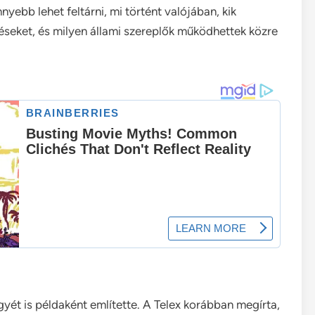
nyebb lehet feltárni, mi történt valójában, kik
zetéseket, és milyen állami szereplők működhettek közre
yét is példaként említette. A Telex korábban megírta,