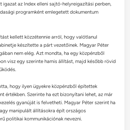
 igazat az Index elleni sajtó-helyreigazítási perben,
gazdasági programként emlegetett dokumentum
tást kellett közzétennie arról, hogy valótlanul
binetje készítette a párt vezetőinek. Magyar Péter
agában nem elég. Azt mondta, ha egy közpénzből
 visz egy szerinte hamis állítást, majd később rövid
működés.
otta, hogy ilyen ügyekre közpénzből építettek
nt értékben. Szerinte ha ezt bizonyítani lehet, az már
ezelés gyanúját is felvetheti. Magyar Péter szerint ha
gy manipulált állításokra épít országos
ű politikai kommunikációnak nevezni.