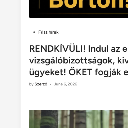
Posted
Friss hírek
in
RENDKÍVÜLI! Indul az el
vizsgálóbizottságok, kiv
ügyeket! ŐKET fogják e
by
Szerző
•
June 6, 2026