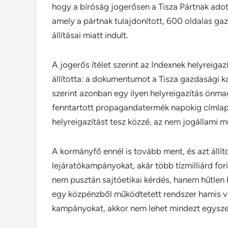
hogy a bíróság jogerősen a Tisza Pártnak adott
amely a pártnak tulajdonított, 600 oldalas 
állításai miatt indult.
A jogerős ítélet szerint az Indexnek helyreigazí
állította: a dokumentumot a Tisza gazdasági ka
szerint azonban egy ilyen helyreigazítás önm
fenntartott propagandatermék napokig címlapon
helyreigazítást tesz közzé, az nem jogállami 
A kormányfő ennél is tovább ment, és azt állít
lejáratókampányokat, akár több tízmilliárd fori
nem pusztán sajtóetikai kérdés, hanem hűtlen k
egy közpénzből működtetett rendszer hamis va
kampányokat, akkor nem lehet mindezt egyszer