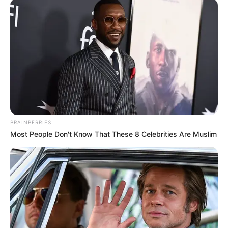
azonban pontosan ez történt: Ferencz Orsolya
újabb kemény posztban állt ki Juhos Gábor mellett,
és Lázár János magatartását a keresztény-
konzervatív politikai közösség szégyenének
nevezte.
Az ügy a Budapest V. kerületi Magyar utcai
társasház körül robbant ki, ahol Juhos Gábor
BRAINBERRIES
évtizedek óta él. A sajtóbeszámolók szerint az
Most People Don't Know That These 8 Celebrities Are Muslim
épületben több lakást is megszerzett Lázár
Jánoshoz köthető érdekeltség, Juhos pedig azt
állítja, hogy olyan pénzügyi nyomás alá került,
amely végső soron a lakása elvesztéséhez
vezethet. Az ügyről korábban több lap is írt,
Ferencz Orsolya pedig már május közepén
nyilvánosan bírálta Lázárt az ingatlanszerzési