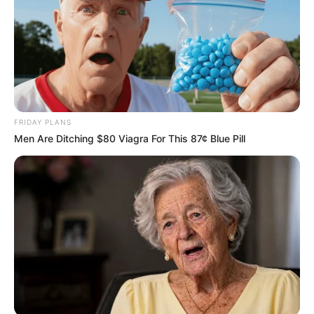
A poszt egyik legerősebb mondata az volt, hogy
Ferencz Orsolya szerint a súlyos választási
vereségnek az ilyen magatartás is okozója volt.
Ez már nemcsak Lázár Jánosról szól. Ez a Fidesz
egész régi működésének kritikája.
FRIDAY PLANS
Men Are Ditching $80 Viagra For This 87¢ Blue Pill
Ferencz lényegében azt üzeni: a választók nem
véletlenül fordultak el a párttól. Az ilyen ügyek, a
hatalmi arrogancia, a befolyásos emberek körüli
ingatlanviták, a kiszolgáltatottabb szereplők
nyomás alá kerülése mind hozzájárulhattak ahhoz,
hogy a Fidesz elveszítette a közbizalom jelentős
részét.
Ez azért különösen fontos, mert a Fidesz most