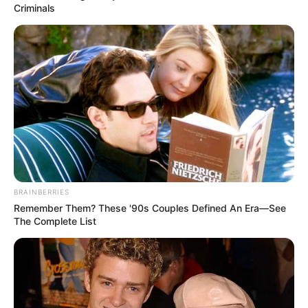
Criminals
Ehhez képest Ferencz Orsolya szerint május 29-én
már egy 11 679 699 forintos fizetési felszólítás
érkezett Juhos Gáborhoz. A poszt szerint a
dokumentumban az áll: „Felhívom szíves figyelmét
a fenti teljes tartozás 8 napon belül történő
kiegyenlítésére.”
BRAINBERRIES
Remember Them? These '90s Couples Defined An Era—See
Ez az a pont, ahol a történet túlmutat egy egyszerű
The Complete List
társasházi vitán. Ferencz szerint Juhos Gábor 30
éve tartozás nélküli lakója a háznak, az állítólagos
hátralék pedig néhány hónap alatt keletkezett az új
tulajdonosi helyzet után.