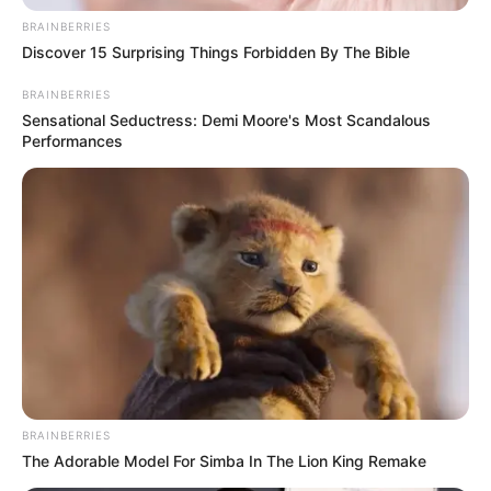
BRAINBERRIES
Discover 15 Surprising Things Forbidden By The Bible
BRAINBERRIES
Sensational Seductress: Demi Moore's Most Scandalous
Performances
Ritkán látni olyat a Fidesz világában, hogy valaki
BRAINBERRIES
belülről, nyíltan és névvel vállalva megy neki az
The Adorable Model For Simba In The Lion King Remake
egyik legismertebb politikustársának. Most