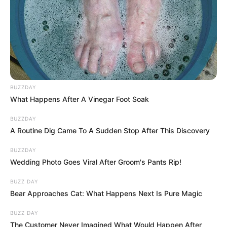
A korábbi sajtóbeszámolók szerint Juhos Gábor
azt állítja, Lázár köre pénzügyi nyomással próbálja
kiszorítani őt a lakásából. Lázár János korábban
alantas támadásnak nevezte Ferencz Orsolya
videóját, és tagadta, hogy bárki meg akarná
szerezni Juhos lakását.
BUZZDAY
What Happens After A Vinegar Foot Soak
A két állítás között most ott áll a csaknem 12 milliós
BUZZDAY
fizetési felszólítás, amely Ferencz Orsolya szerint
A Routine Dig Came To A Sudden Stop After This Discovery
május 29-én érkezett.
BUZZDAY
Wedding Photo Goes Viral After Groom's Pants Rip!
Ez a dokumentum politikailag robbanásveszélyes.
BUZZ DAY
Bear Approaches Cat: What Happens Next Is Pure Magic
Dőlnek a dominók a jobboldalon
BUZZ DAY
Az ügy legnagyobb jelentősége nem is csak az,
The Customer Never Imagined What Would Happen After