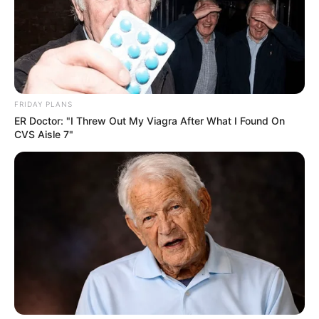
És ha Ferencz Orsolya ilyen nyíltan beszél, akkor
könnyen lehet, hogy ez még csak az eleje.
FRIDAY PLANS
ER Doctor: "I Threw Out My Viagra After What I Found On
CVS Aisle 7"