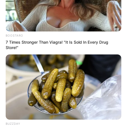
BOOSTARO
7 Times Stronger Than Viagra! "It Is Sold In Every Drug
Store!"
BUZZDAY