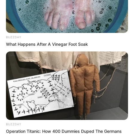
BUZZDAY
What Happens After A Vinegar Foot Soak
BUZZDAY
Operation Titanic: How 400 Dummies Duped The Germans