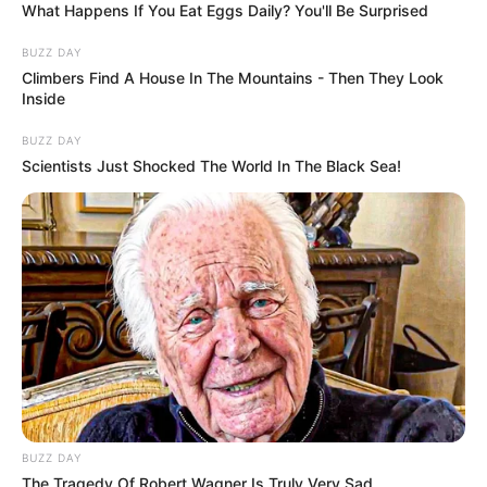
What Happens If You Eat Eggs Daily? You'll Be Surprised
BUZZ DAY
Climbers Find A House In The Mountains - Then They Look
Inside
BUZZ DAY
Scientists Just Shocked The World In The Black Sea!
BUZZ DAY
The Tragedy Of Robert Wagner Is Truly Very Sad