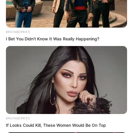
Posted
Friss hírek
in
Most jött a hír Mészáros
Lőrincről
BRAINBERRIES
I Bet You Didn't Know It Was Really Happening?
by
Szerző
•
June 5, 2026
BRAINBERRIES
If Looks Could Kill, These Women Would Be On Top