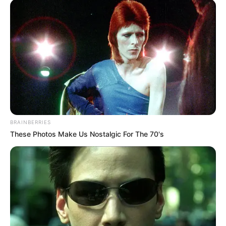
BRAINBERRIES
These Photos Make Us Nostalgic For The 70's
A magyar turizmus rekordévet zárt, de a
legnagyobb nyertesek között ismét ott van
Mészáros Lőrinc birodalma is. A frissen
nyilvánosságra került adatok szerint a milliárdos
érdekeltségébe tartozó Hunguest szállodalánc
brutális összeget termelt 2025-ben – ráadásul az