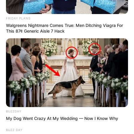
FRIDAY PLANS
Walgreens Nightmare Comes True: Men Ditching Viagra For
This 87¢ Generic Aisle 7 Hack
BUZZDAY
My Dog Went Crazy At My Wedding — Now I Know Why
BUZZ DAY