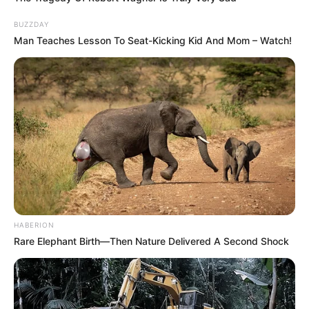
BUZZDAY
Man Teaches Lesson To Seat-Kicking Kid And Mom – Watch!
HABERION
Rare Elephant Birth—Then Nature Delivered A Second Shock