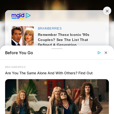
Skip
to
content
Magyarország Kincsei
Mai
Open
Men
Search
Before You Go
BRAINBERRIES
Are You The Same Alone And With Others? Find Out