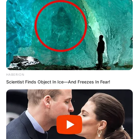
HABERION
Scientist Finds Object In Ice—And Freezes In Fear!