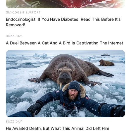
GLYCOGEN SUPPORT
Endocrinologist: If You Have Diabetes, Read This Before It's
Removed!
BUZZ DAY
A Duel Between A Cat And A Bird Is Captivating The Internet
BUZZ DAY
He Awaited Death, But What This Animal Did Left Him