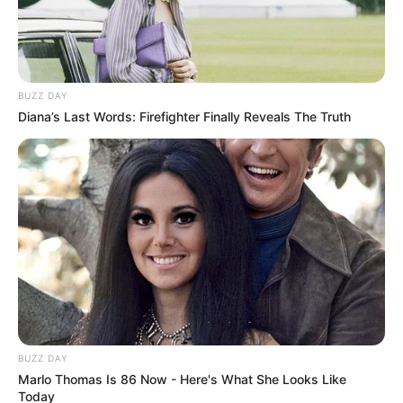
BUZZ DAY
Diana’s Last Words: Firefighter Finally Reveals The Truth
BUZZ DAY
Marlo Thomas Is 86 Now - Here's What She Looks Like
Today