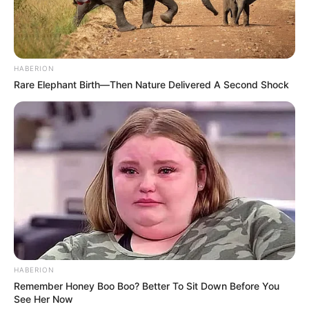
átlagvalóságtól.
Ha a finanszírozási rendszer tényleg átalakul, akkor
HABERION
könnyen lehet, hogy a klubok nemcsak a fizetések
Rare Elephant Birth—Then Nature Delivered A Second Shock
összegét, hanem azok szerkezetét is kénytelenek
lesznek újragondolni.
A kérdés egyszerű: megengedhetik-e maguknak a
klubok ugyanazt, amit az elmúlt években
megszoktak?
Egyre inkább úgy tűnik, hogy sok helyen a válasz
nem lesz egyértelmű igen.
HABERION
Remember Honey Boo Boo? Better To Sit Down Before You
Új szereplők jöhetnek a közvetítési piacon
See Her Now