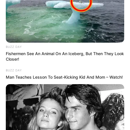
BUZZ DAY
Fishermen See An Animal On An Iceberg, But Then They Look
Closer!
BUZZ DAY
Man Teaches Lesson To Seat-Kicking Kid And Mom – Watch!