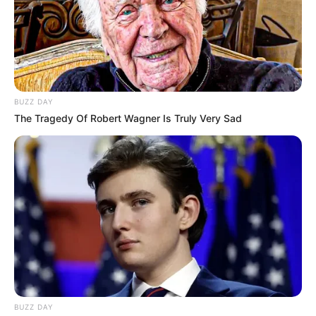
kijózanodása lesz.
BUZZ DAY
The Tragedy Of Robert Wagner Is Truly Very Sad
BUZZ DAY