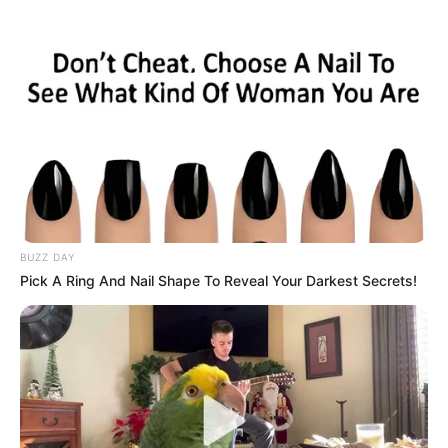
stadionüzemeltetés, biztonsági kiadások, orvosi
háttér, marketing, napi működés. Ha nem világos,
mennyi pénz érkezik, minden döntés
kockázatosabbá válik.
A Csakfoci Csányi Sándor MLSZ-elnök nyilatkozata
alapján arról írt, hogy a televíziós és
Szerencsejáték Zrt.-s szerződések kiesése néhány
csapatot veszélyeztethetne.
BUZZ DAY
Pick A Ring And Nail Shape To Reveal Your Darkest Secrets!
Ez különösen erős jelzés, mert nem külső
találgatásról van szó, hanem a magyar futball egyik
legfontosabb döntéshozójának értékeléséről.
Vége lehet a túlfűtött bérkorszaknak?
A leglátványosabb következmény a