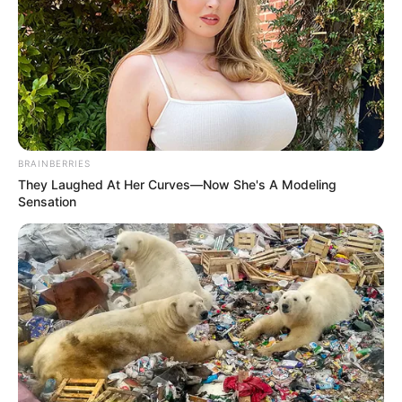
BRAINBERRIES
They Laughed At Her Curves—Now She's A Modeling
Sensation
A közvetítési jogoknál hasonlóan nagy a tét. Az
MLSZ áprilisban új pályázatot írt ki a magyar
bajnoki, kupa- és futsalmérkőzések közvetítési és
sugárzási jogaira a 2026/2027-es idénytől
kezdődő időszakra. A pályázat a férfi és női
szakágakra, valamint az UEFA által nem