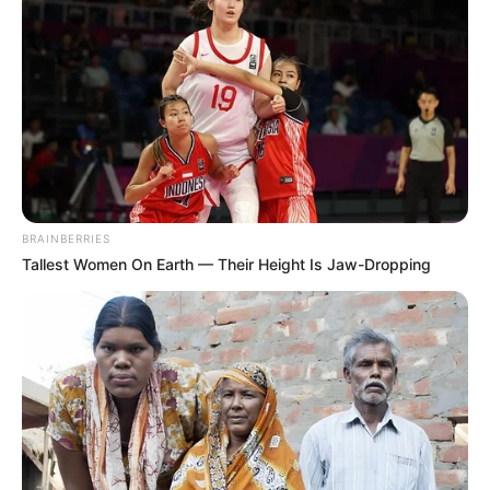
Posted
Friss hírek
in
Isten veled, magyar foci? Lőttek
a sokmilliós fizetéseknek, és a
hatalmas adókedvezményeknek
BRAINBERRIES
by
Szerző
•
June 5, 2026
Tallest Women On Earth — Their Height Is Jaw-Dropping