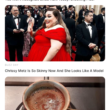
BUZZ DAY
Chrissy Metz Is So Skinny Now And She Looks Like A Model