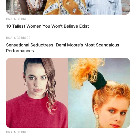
BRAINBERRIES
10 Tallest Women You Won't Believe Exist
BRAINBERRIES
Sensational Seductress: Demi Moore's Most Scandalous
Performances
Isten veled, magyar foci? Lőttek a sokmilliós
fizetéseknek, megbillenhet az eddigi rendszer
BRAINBERRIES
A magyar futballban egyre nagyobb a