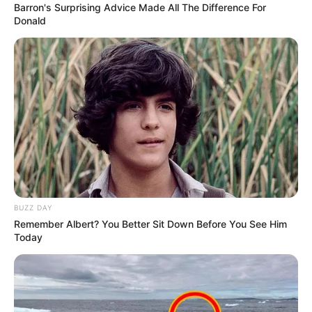
Barron's Surprising Advice Made All The Difference For
Donald
BUZZ DAY
Remember Albert? You Better Sit Down Before You See Him
Today