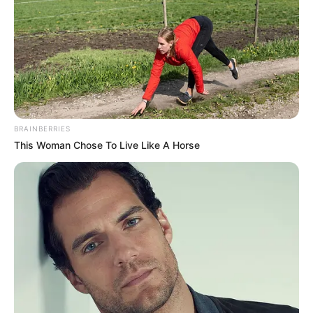
A HVG áprilisban arról írt, hogy az MLSZ-nek akkor
még nem volt új szerződése sem az MTVA-val a
közvetítési jogokra, sem a Szerencsejáték Zrt.-vel
a következő szezonra. A Telex később arról számolt
be, hogy az MLSZ pályázatot írt ki a 2026/2027-es
BRAINBERRIES
idénytől érvényes közvetítési és sugárzási jogokra.
This Woman Chose To Live Like A Horse
Kulcspénzek nélkül maradhat a rendszer
A magyar klubfutball számára eddig két terület
jelentett különösen fontos központi bevételi
forrást: a televíziós közvetítési jogok és a
szerencsejáték-piaci együttműködés.
A general view