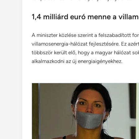
1,4 milliárd euró menne a villa
A miniszter közlése szerint a felszabadított fo
villamosenergia-hálózat fejlesztésére. Ez azé
többször került elő, hogy a magyar hálózat sok
alkalmazkodni az új energiaigényekhez.