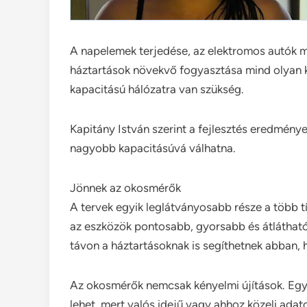
A napelemek terjedése, az elektromos autók m
háztartások növekvő fogyasztása mind olyan 
kapacitású hálózatra van szükség.
Kapitány István szerint a fejlesztés eredmén
nagyobb kapacitásúvá válhatna.
Jönnek az okosmérők
A tervek egyik leglátványosabb része a több t
az eszközök pontosabb, gyorsabb és átláthat
távon a háztartásoknak is segíthetnek abban,
Az okosmérők nemcsak kényelmi újítások. Egy
lehet, mert valós idejű vagy ahhoz közeli adat