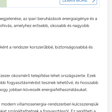
egjelenése, az ipari beruházások energiaigénye és a
kihívás, amelyhez erősebb, okosabb és nagyobb
yeként a rendszer korszerűbbé, biztonságosabbá és
ízezer okosmérő telepítése lehet országszerte. Ezek
óbb fogyasztásmérést tesznek lehetővé, és hosszabb
 hogy jobban kövessék energiafelhasználásukat.
 modern villamosenergia-rendszerben kulcsszerepük
okat szolgáltathatnak a fogyasztásról. Ez segítheti a