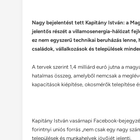
Nagy bejelentést tett Kapitány István: a Ma
jelentős részét a villamosenergia-hálózat fej
ez nem egyszerű technikai beruházás lenne, 
családok, vállalkozások és települések minden
A tervek szerint 1,4 milliárd euró jutna a mag
hatalmas összeg, amelyből nemcsak a meglévő
kapacitások kiépítése, okosmérők telepítése é
Kapitány István vasárnapi Facebook-bejegyzé
forintnyi uniós forrás „nem csak egy nagy szá
települések és munkahelyek jövőjét jelenti.