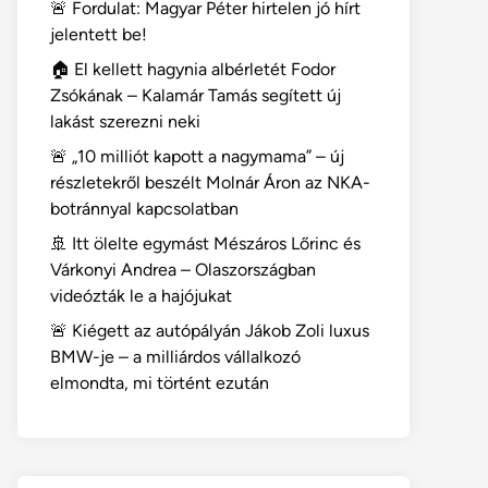
🚨 Fordulat: Magyar Péter hirtelen jó hírt
jelentett be!
🏠 El kellett hagynia albérletét Fodor
Zsókának – Kalamár Tamás segített új
lakást szerezni neki
🚨 „10 milliót kapott a nagymama” – új
részletekről beszélt Molnár Áron az NKA-
botránnyal kapcsolatban
🚢 Itt ölelte egymást Mészáros Lőrinc és
Várkonyi Andrea – Olaszországban
videózták le a hajójukat
🚨 Kiégett az autópályán Jákob Zoli luxus
BMW-je – a milliárdos vállalkozó
elmondta, mi történt ezután