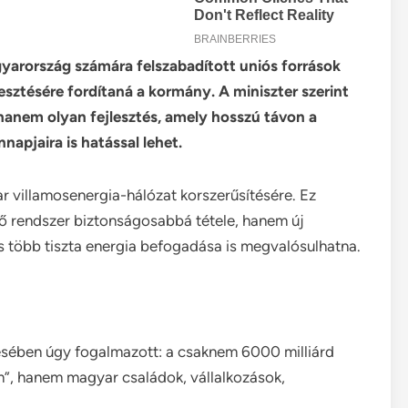
gyarország számára felszabadított uniós források
lesztésére fordítaná a kormány. A miniszter szerint
hanem olyan fejlesztés, amely hosszú távon a
napjaira is hatással lehet.
yar villamosenergia-hálózat korszerűsítésére. Ez
 rendszer biztonságosabbá tétele, hanem új
s több tiszta energia befogadása is megvalósulhatna.
sében úgy fogalmazott: a csaknem 6000 milliárd
m”, hanem magyar családok, vállalkozások,