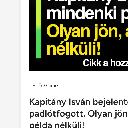
Posted
Friss hírek
in
Kapitány Isván bejelent
padlótfogott. Olyan jö
példa nélküli!