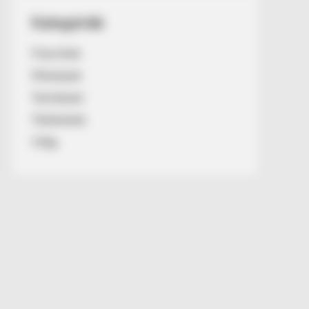
Kategóriák
Friss hírek
Művészek
Természet
Történetek
Világ