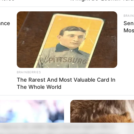
s téma is előkerült
BRAIN
ance
Sen
k az új kormány első intézkedései, a Védvonal körüli
Mos
amint azok a közéleti fordulatok is, amelyek az
kai állóvizet. Pottyondy Edina ezúttal is úgy
lesen, gyorsan, sokszor kíméletlenül, mégis humorral
BRAINBERRIES
The Rarest And Most Valuable Card In
The Whole World
rendesen
észe az volt, amikor Bayer Zsolt és Gajdics Ottó is