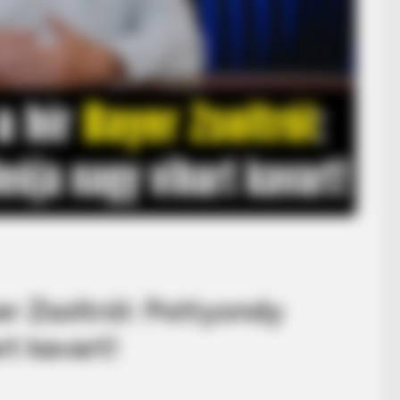
er Zsoltról: Pottyondy
rt kavart!