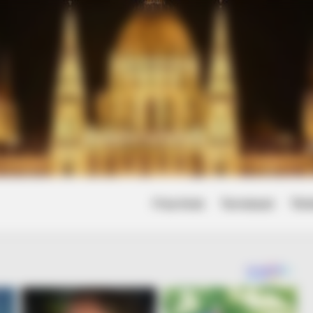
Friss hírek
Természet
Tört