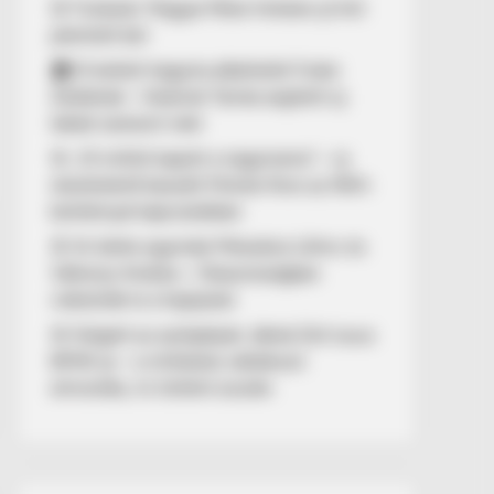
🚨 Fordulat: Magyar Péter hirtelen jó hírt
jelentett be!
🏠 El kellett hagynia albérletét Fodor
Zsókának – Kalamár Tamás segített új
lakást szerezni neki
🚨 „10 milliót kapott a nagymama” – új
részletekről beszélt Molnár Áron az NKA-
botránnyal kapcsolatban
🚢 Itt ölelte egymást Mészáros Lőrinc és
Várkonyi Andrea – Olaszországban
videózták le a hajójukat
🚨 Kiégett az autópályán Jákob Zoli luxus
BMW-je – a milliárdos vállalkozó
elmondta, mi történt ezután