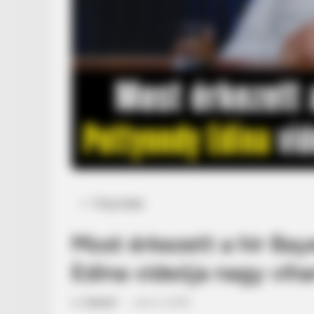
Posted
Friss hírek
in
Most érkezett a hír Bay
Edina videója nagy viha
by
Szerző
•
June 4, 2026