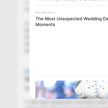
[ ]
A több mint húszperces felvételben több kénye
BRAINBERRIES
The Most Unexpected Wedding D
A több mint húszperces videóban szóba kerülne
Moments
kérdések, Hont András cégének támogatása, val
elmúlt egy hétben alaposan felkavarták a politi
fogalmazott, ahogyan azt tőle sokan várják: é
átszőve.
Bayer Zsolt és Gajdics Ottó is kapott belőle 
A videó egyik legnagyobb visszhangot kiváltó r