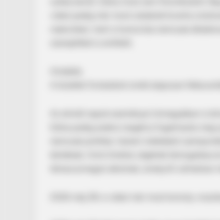
szóba került. Edina most sem finomkodott: Bay
videó pedig már most sokaknál kiverte a biztosí
reakciókat, mert a humorista nemcsak általáno
szereplőket is említett.
Hirdetés
A közéleti fordulatok ismét alaposan felkavarták
BRAINBERRIES
A Museum To Rihanna's Glory Cou
Az elmúlt napok eseményei önmagukban is bőv
Edina pedig ezekre reagálva fogalmazta meg s
nemcsak politikai, hanem médiabeli szempontbó
kérdések, Hont András cégének támogatása és 
témacsomagot alkotnak, amelyről várhatóan m
2026 máj 28: a videó már most komoly visszha