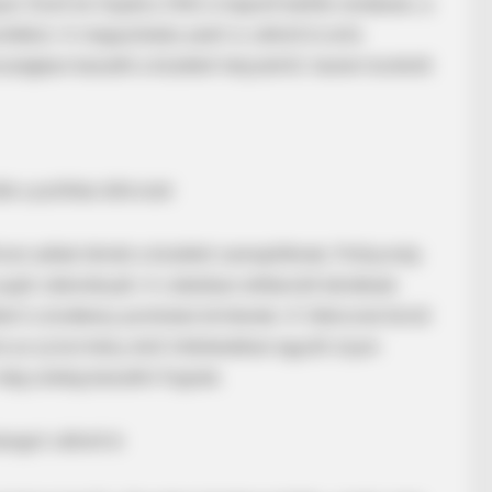
er Zsolt és Gajdics Ottó is kapott belőle rendesen, a
tékot. A megszólalás azért is váltott ki erős
sságban beszélt a közéleti helyzetről, hanem konkrét
 a politikai állóvizet
BRAINBERRIES
ld Soon Be Opened
How They Made Little Sim
en adtak témát a közéleti szereplőknek, Pottyondy
King'
aját véleményét. A videóban előkerülő kérdések
l is érzékeny pontokat érintenek. A Védvonal körüli
az új kormány első intézkedései együtt olyan
ég sokáig beszélni fognak.
ngot váltott ki