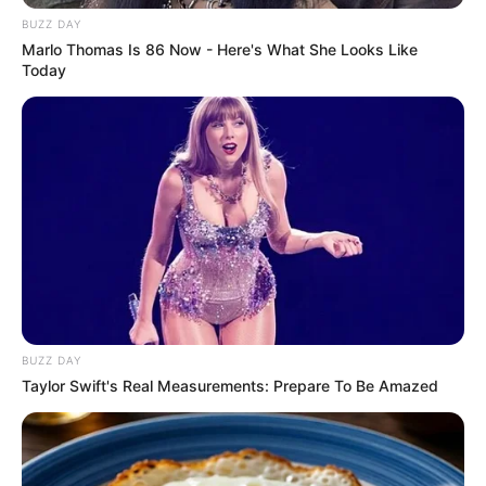
BUZZ DAY
Marlo Thomas Is 86 Now - Here's What She Looks Like
Today
BUZZ DAY
Taylor Swift's Real Measurements: Prepare To Be Amazed