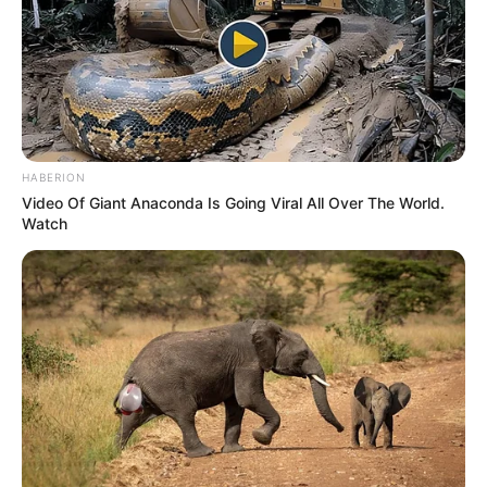
Halála pótolhatatlan veszteség a rendőrség
állománya számára, és mély megrendülést váltott
ki mindazokból, akik ismerték, tisztelték vagy csak
most értesültek a tragédiáról.
HABERION
Video Of Giant Anaconda Is Going Viral All Over The World.
Watch