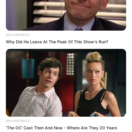
BRAINBERRIES
Why Did He Leave At The Peak Of This Show's Run?
BRAINBERRIES
'The OC' Cast Then And Now - Where Are They 20 Years