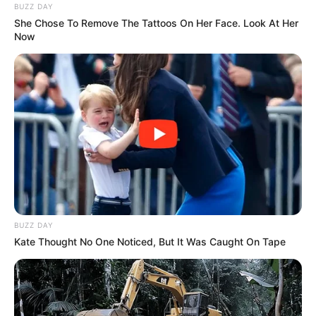
BUZZ DAY
She Chose To Remove The Tattoos On Her Face. Look At Her
Now
A belügyminiszter külön kiemelte, hogy Szöllősi
Tamás rendőr zászlós mindössze 34 éves volt. A
közleményben úgy fogalmazott, hogy a zászlós
BUZZ DAY
“esküjéhez híven, a magyar állampolgárok
Kate Thought No One Noticed, But It Was Caught On Tape
biztonságáért végzett mindennapi munkája során
szenvedett halálos közúti balesetet Méhkerék
közelében”.