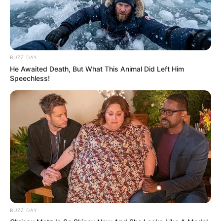
BUZZ DAY
He Awaited Death, But What This Animal Did Left Him
Speechless!
BUZZ DAY