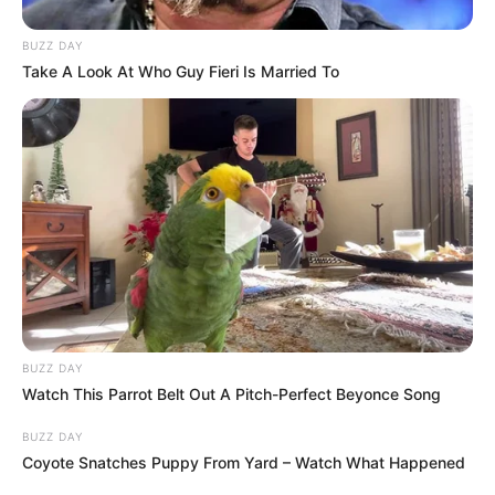
ma délelőtt történt tragikus balesetről, amelyben
szolgálatteljesítés közben életét vesztette a Békés
BUZZ DAY
Vármegyei Rendőr-főkapitányság kiváló
Take A Look At Who Guy Fieri Is Married To
munkatársa, Szöllősi Tamás rendőr zászlós,
járőrparancsnok”. A közlemény szerint a rendőr a
hivatását teljesítve, szolgálat közben halt meg,
miközben a magyar állampolgárok biztonságáért
dolgozott.
Mindössze 34 éves volt
BUZZ DAY
Watch This Parrot Belt Out A Pitch-Perfect Beyonce Song
BUZZ DAY
Coyote Snatches Puppy From Yard – Watch What Happened