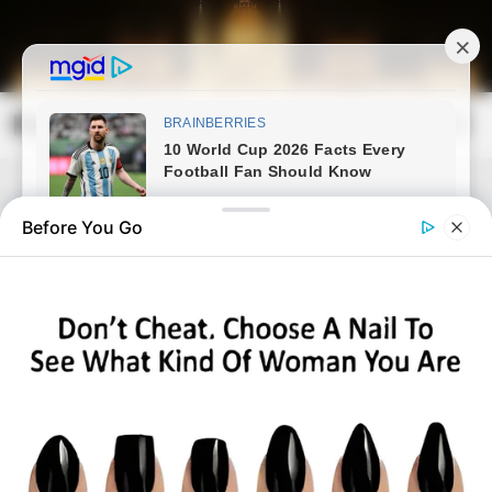
Skip
to
content
Magyarország Kincsei
Mai
Open
Men
Search
Before You Go