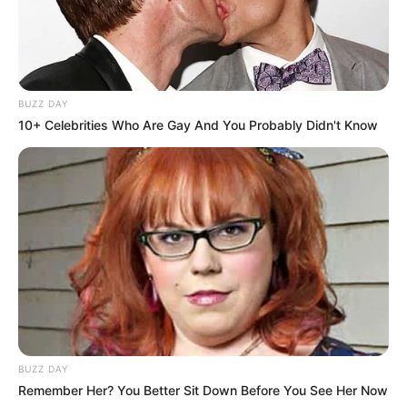
BUZZ DAY
10+ Celebrities Who Are Gay And You Probably Didn't Know
BUZZ DAY
Remember Her? You Better Sit Down Before You See Her Now