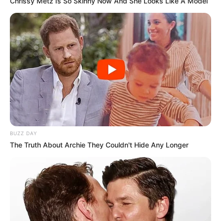
Chrissy Metz Is So Skinny Now And She Looks Like A Model
BUZZ DAY
The Truth About Archie They Couldn't Hide Any Longer