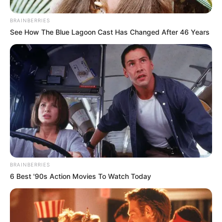
BRAINBERRIES
See How The Blue Lagoon Cast Has Changed After 46 Years
BRAINBERRIES
6 Best '90s Action Movies To Watch Today