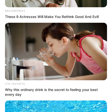
BRAINBERRIES
These 9 Actresses Will Make You Rethink Good And Evil!
Váratlan fordulat: Németh Szilárd lemondott
CTA FAVORITE
Why this ordinary drink is the secret to feeling your best
Németh Szilárd bejelentette a távozását a Magyar
every day
Birkózó Szövetség éléről