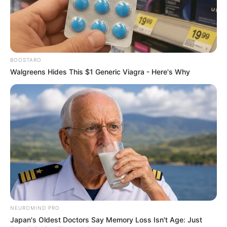
BOOSTARO
Walgreens Hides This $1 Generic Viagra - Here's Why
NEUROMIND PRO
Japan's Oldest Doctors Say Memory Loss Isn't Age: Just