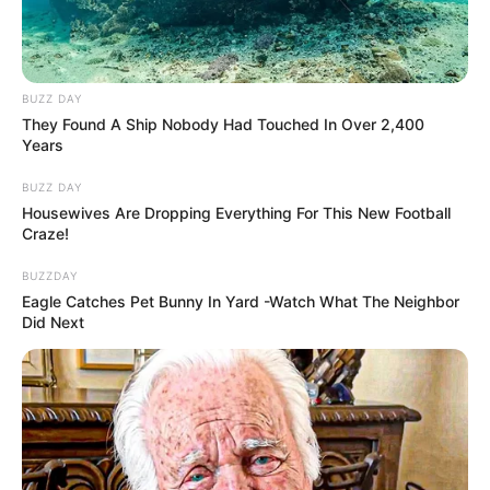
BUZZ DAY
They Found A Ship Nobody Had Touched In Over 2,400
Years
BUZZ DAY
Housewives Are Dropping Everything For This New Football
Craze!
BUZZDAY
Eagle Catches Pet Bunny In Yard -Watch What The Neighbor
Did Next