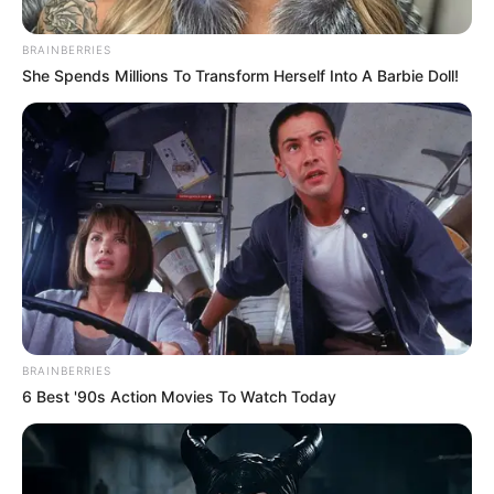
BRAINBERRIES
She Spends Millions To Transform Herself Into A Barbie Doll!
BRAINBERRIES
6 Best '90s Action Movies To Watch Today
Posted
Friss hírek