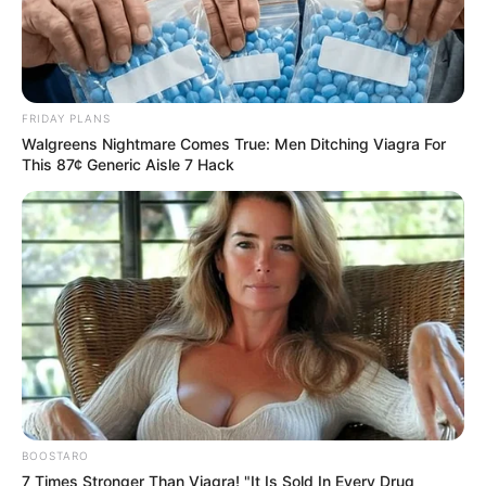
FRIDAY PLANS
Walgreens Nightmare Comes True: Men Ditching Viagra For
This 87¢ Generic Aisle 7 Hack
BOOSTARO
7 Times Stronger Than Viagra! "It Is Sold In Every Drug