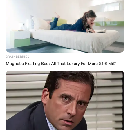
BRAINBERRIES
Magnetic Floating Bed: All That Luxury For Mere $1.6 Mil?
Június 30-ig marad, az utódról tisztújító közgyűlés
dönt
Hirdetés