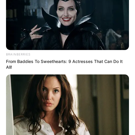
in
Friss!Lemondott Németh Szilárd
by
Szerző
•
June 2, 2026
BRAINBERRIES
From Baddies To Sweethearts: 9 Actresses That Can Do It
All!