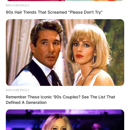
rövid időn belül több fideszes politikus is távozott
BRAINBERRIES
sportági szövetség éléről. Kósa Lajos a
90s Hair Trends That Screamed "Please Don't Try"
korcsolyaszövetségnél lépett vissza, Lázár János
pedig a Magyar Tenisz Szövetség elnöki posztjáról
mondott le. Most Németh Szilárd döntése került
sorra, így a Magyar Birkózó Szövetségnél is új
vezető kiválasztása következik.
BRAINBERRIES
Remember These Iconic '90s Couples? See The List That
Defined A Generation