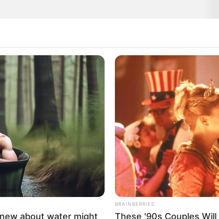
BRAINBERRIES
knew about water might
These '90s Couples Will 