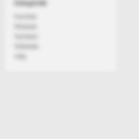
Kategóriák
Friss hírek
Művészek
Természet
Történetek
Világ