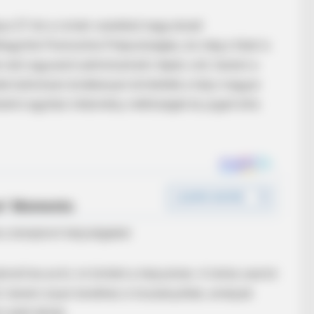
jus 27-én a román vezetésű nagyváradi
egyfoki Premontrei Prépostságba, és még a falat is
és nem egyszerű adminisztratív lépés volt, hanem a
ntek különösen érzékenyen érintették a helyi magyar
énelmi egyházi intézmény méltóságát és jogait érte
BRAINBERRIES
'The Office'
Top 8 People Living Stra
Of
ák a templomi helyiségeket
lt be arról, mi történt a helyszínen. A leírás szerint
, hanem olyan terekhez is hozzányúltak, amelyek
alatt állnak.