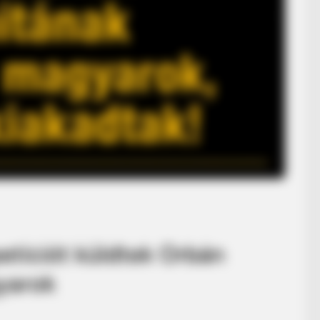
petíciót küldtek Orbán
yarok