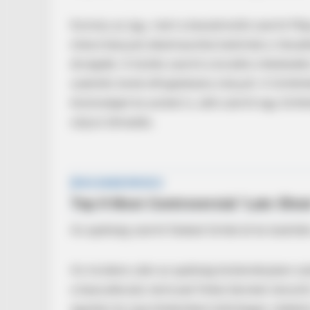
Komoly az ügy, mert a beszámolók szerint Má
önkormányzat alkalmazottai betörtek a Váradh
átvágták. A közlés szerint a brutális intézked
szakrális terek elfoglalására irányult. A törté
közösséget és azokat is, akik szerint egy tört
súlyos támadás.
BRAINBERRIES
The Real Reason Steve Carell Left 
BRAINBERRIES
Hollywood's Inaccurate Portrayal 
Az apátság szerint falakat törtek át és lezárt
Reality – Take A Look Inside
Az incidens után az apátság közleményben számo
a beavatkozás nemcsak fizikai károkat okozott
egyházi és jogi értelemben különleges védelem 