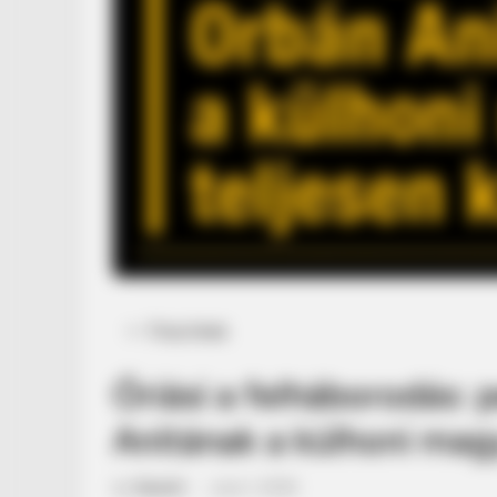
Posted
Friss hírek
in
Óriási a felháborodás: 
Anitának a külhoni mag
by
Szerző
•
June 1, 2026