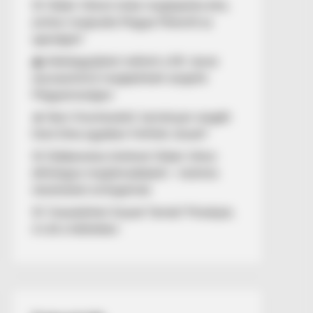
🚨 Orbán Viktort óriási meglepetés érte,
amikor megtudta Magyar Péterről az
igazságot!
🌊 Aláírásgyűjtést indított a DK: dunai
duzzasztómű megépítését sürgetik
Magyarországon
🔥 Nem finomkodott: keményen reagált
Dúró Dóra ügyében Felföldi József!
🚨 Döbbenetes történet Orbán Viktor
állítólagos megtámadásáról – különös
részleteket emlegetnek
🚨 Visszatérhet Sulyok Tamás? Mutatjuk,
mi áll a háttérben