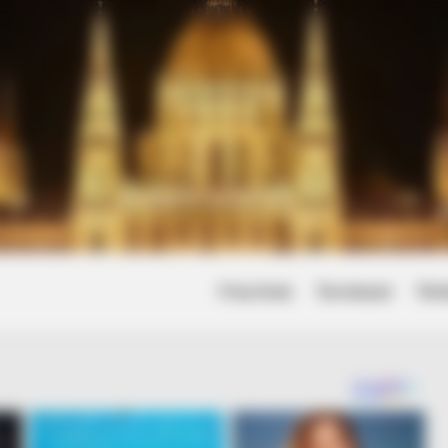
Friss hírek
Természet
Tört