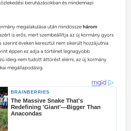
 közlekedési beruházásokban és mindennapi
 kormány megalakulása után mindössze
három
 azért is erős, mert szembeállítja az új kormány gyors
 szerint éveken keresztül nem sikerült hozzájutnia
rint éppen ez adja a történet legnagyobb
ú ideig nem tudott áttörést elérni, az új kormány
tikai megállapodásig.