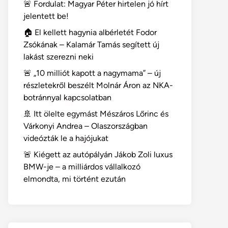
🚨 Fordulat: Magyar Péter hirtelen jó hírt
jelentett be!
🏠 El kellett hagynia albérletét Fodor
Zsókának – Kalamár Tamás segített új
lakást szerezni neki
🚨 „10 milliót kapott a nagymama” – új
részletekről beszélt Molnár Áron az NKA-
botránnyal kapcsolatban
🚢 Itt ölelte egymást Mészáros Lőrinc és
Várkonyi Andrea – Olaszországban
videózták le a hajójukat
🚨 Kiégett az autópályán Jákob Zoli luxus
BMW-je – a milliárdos vállalkozó
elmondta, mi történt ezután