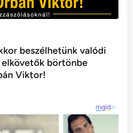
kkor beszélhetünk valódi
z elkövetők börtönbe
bán Viktor!