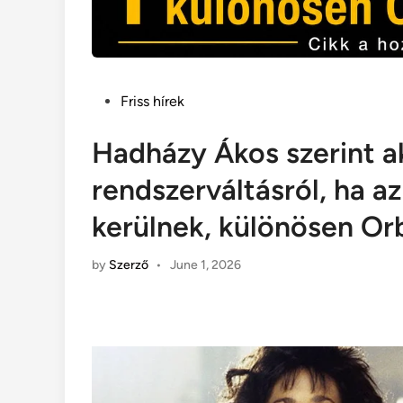
Posted
Friss hírek
in
Hadházy Ákos szerint a
rendszerváltásról, ha a
kerülnek, különösen Or
by
Szerző
•
June 1, 2026