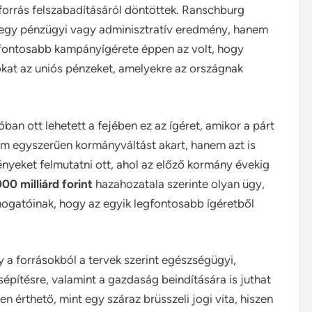
forrás felszabadításáról döntöttek. Ranschburg
n egy pénzügyi vagy adminisztratív eredmény, hanem
legfontosabb kampányígérete éppen az volt, hogy
kat az uniós pénzeket, amelyekre az országnak
ban ott lehetett a fejében ez az ígéret, amikor a párt
nem egyszerűen kormányváltást akart, hanem azt is
nyeket felmutatni ott, ahol az előző kormány évekig
00 milliárd forint
hazahozatala szerinte olyan ügy,
mogatóinak, hogy az egyik legfontosabb ígéretből
y a forrásokból a tervek szerint egészségügyi,
sépítésre, valamint a gazdaság beindítására is juthat
 érthető, mint egy száraz brüsszeli jogi vita, hiszen