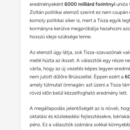
eredményeként
6000 milliárd forintnyi
uniós 
Zoltán politikai elemző szerint ez nem csupá
komoly politikai siker is, mert a Tisza egyik 
kormányra kerülve megpróbálja hazahozni azo
hosszú ideje szüksége lenne.
Az elemző úgy látja, sok Tisza-szavazónak való
mellé húzta az ikszet. A választók egy része 
várta, hogy az új vezetés képes legyen eredmé
nem jutott dűlőre Brüsszellel. Éppen ezért a
60
amely túlmutat önmagán: azt üzeni a Tisza tá
rövid időn belül kézzelfogható eredmény lett.
A megállapodás jelentőségét az is növeli, hog
oktatási és közlekedési fejlesztésekre, bérlaká
pénz. Ez a választók számára sokkal könnyebben