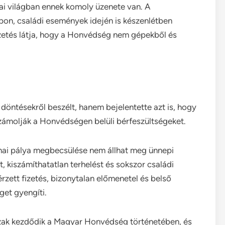
nai világban ennek komoly üzenete van. A
pon, családi események idején is készenlétben
 vezetés látja, hogy a Honvédség nem gépekből és
öntésekről beszélt, hanem bejelentette azt is, hogy
lszámolják a Honvédségen belüli bérfeszültségeket.
onai pálya megbecsülése nem állhat meg ünnepi
 kiszámíthatatlan terhelést és sokszor családi
érzett fizetés, bizonytalan előmenetel és belső
get gyengíti.
rszak kezdődik a Magyar Honvédség történetében, és