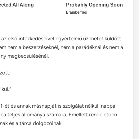
az első intézkedéseivel egyértelmű üzenetet küldött
elem nem a beszerzéseknél, nem a parádéknál és nem a
omány megbecsülésénél.
zott:
kül.”
-ét és annak másnapját is szolgálat nélküli nappá
rca teljes állománya számára. Emellett rendeletben
nak és a tárca dolgozóinak.