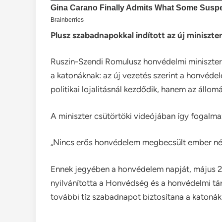
Plusz szabadnapokkal indított az új miniszter
Ruszin-Szendi Romulusz honvédelmi miniszter 
a katonáknak: az új vezetés szerint a honvéd
politikai lojalitásnál kezdődik, hanem az áll
A miniszter csütörtöki videójában így fogalma
„Nincs erős honvédelem megbecsült ember nél
Ennek jegyében a honvédelem napját, május 21
nyilvánította a Honvédség és a honvédelmi tá
további tíz szabadnapot biztosítana a katonák