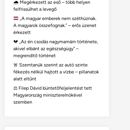
🌧️ Megérkezett az eső – több helyen
felfrissülhet a levegő
„A magyar emberek nem széthúznak.
A magyarok összefognak.” – erős üzenet
érkezett
💔 „Az én csodás nagymamám története,
akivel elbánt az egészségügy” –
megrendítő történet
🚨 Szemtanúk szerint az autó szinte
fékezés nélkül hajtott a vízbe – pillanatok
alatt eltűnt
⚖️ Filep Dávid büntetőfeljelentést tett
Magyarország miniszterelnökével
szemben