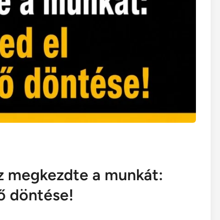
z megkezdte a munkát:
ő döntése!