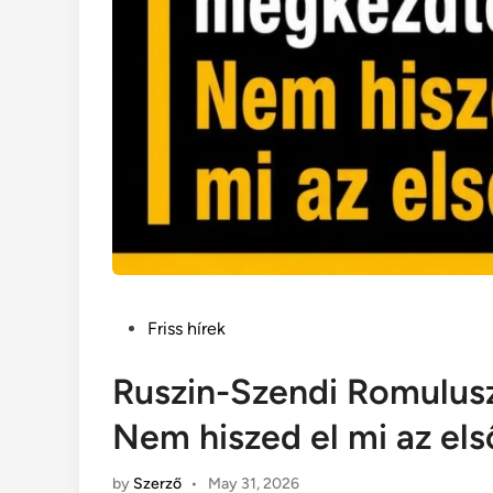
Posted
Friss hírek
in
Ruszin-Szendi Romulus
Nem hiszed el mi az els
by
Szerző
•
May 31, 2026