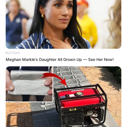
BUZZDAY
Meghan Markle's Daughter All Grown Up — See Her Now!