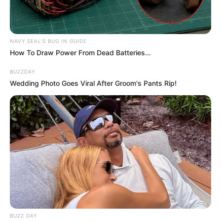
NAVY SEAL'S BUG IN GUIDE
How To Draw Power From Dead Batteries…
BUZZDAY
Wedding Photo Goes Viral After Groom's Pants Rip!
BUZZ DAY