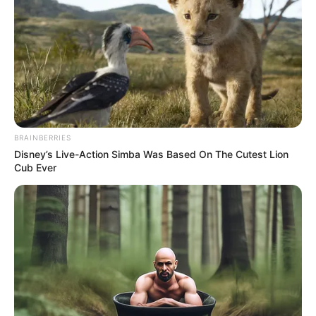
készült, amely később szakmai és közéleti
szerepvállalásában is meghatározó lett.
Jogi pályája és a régi felvétel különös aktualitása
BRAINBERRIES
Disney’s Live-Action Simba Was Based On The Cutest Lion
Cub Ever