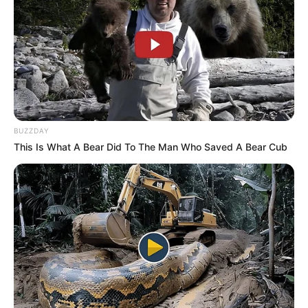
BUZZDAY
This Is What A Bear Did To The Man Who Saved A Bear Cub