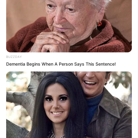
BUZZDAY
Dementia Begins When A Person Says This Sentence!