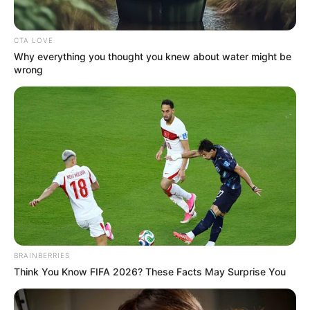
CTA LOVE
Why everything you thought you knew about water might be
wrong
Szakmai pályáját a Fővárosi Bíróságon kezdte,
majd a jogi szakvizsgái letétele után nemzetközi
BRAINBERRIES
ügyvédi területen helyezkedett el. Társasági,
Think You Know FIFA 2026? These Facts May Surprise You
kereskedelmi és versenyjogi ügyekben segítette
multinacionális vállalatok magyarországi