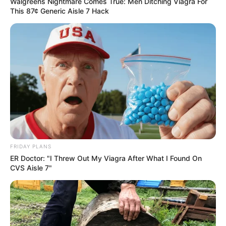
Walgreens Nightmare Comes True: Men Ditching Viagra For
This 87¢ Generic Aisle 7 Hack
FRIDAY PLANS
ER Doctor: "I Threw Out My Viagra After What I Found On
CVS Aisle 7"