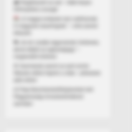
🌧️ Megérkezett az eső – több helyen
felfrissülhet a levegő
„A magyar emberek nem széthúznak.
A magyarok összefognak.” – erős üzenet
érkezett
💔 „Az én csodás nagymamám története,
akivel elbánt az egészségügy” –
megrendítő történet
🚨 Szemtanúk szerint az autó szinte
fékezés nélkül hajtott a vízbe – pillanatok
alatt eltűnt
⚖️ Filep Dávid büntetőfeljelentést tett
Magyarország miniszterelnökével
szemben