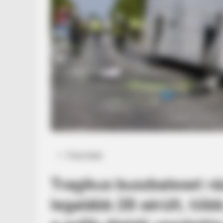
Posted
Friss hírek
in
Tragikus buszbaleset r
legalább 28 sérült, töb