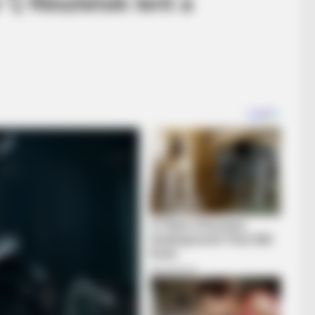
 👇 Részletek lent a