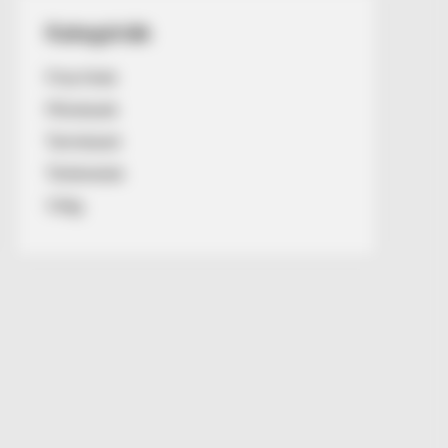
Kategóriák
Friss hírek
Művészek
Természet
Történetek
Világ