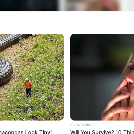
s főúton
, Pécs-Hird térségében. Egy autóbusz a
dig tisztázatlan körülmények között áttért a
 rendőrség közlése szerint a baleset
május 30-án
,
5
28-an
utaztak, köztük felnőttek és gyermekek is. A
dett, hogy a helyszínen életét vesztette. Az
érült
, de a későbbi értesülések alapján szinte minden
BRAINBERRIES
acondas Look Tiny!
Will You Survive? 10 Th