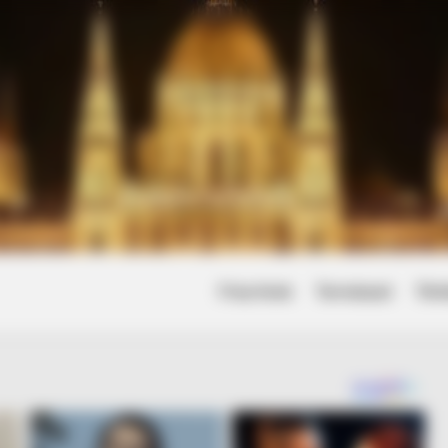
Friss hírek
Természet
Tört