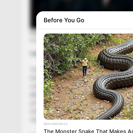
Before You Go
Halálos buszbaleset történt a 6-os főúton
Tragikus baleset történt szombat reggel a
6-o
Budapest felé vezető oldalon haladt, amikor ed
szemközti sávba, majd egy fának csapódott. A
óra 20 perc körül
történt. A buszon összesen
jármű vezetője olyan súlyos sérüléseket szenve
elsődleges információk szerint
21 ember megs
utas érintett lehetett a balesetben.
BRAINBERRIES
The Monster Snake That Makes An