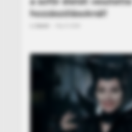
a sofőr életét vesztette
hozzászólásoknál!
by
Szerző
•
May 31, 2026