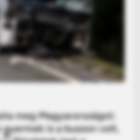
ázta meg Magyarországot:
b gyermek is a buszon volt,