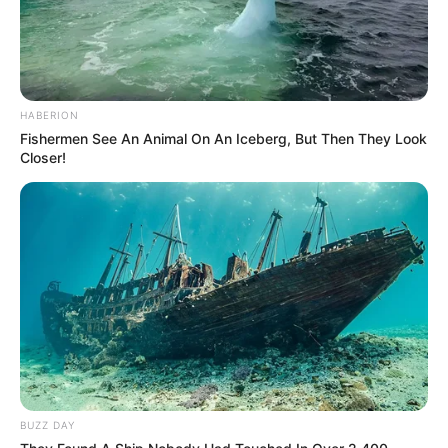
HABERION
Fishermen See An Animal On An Iceberg, But Then They Look
Closer!
BUZZ DAY