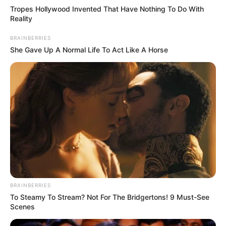
Tropes Hollywood Invented That Have Nothing To Do With
A közös országjárás emléke is újra előkerült
Reality
BRAINBERRIES
Sokan most a Tisza országjárásának időszakát is
She Gave Up A Normal Life To Act Like A Horse
felidézik. Magyar Péter akkor településről
településre ment, nagy tempóban építette a
mozgalmat, közben pedig Ilona neve egyre
többször tűnt fel a háttérben.
Nem főszereplőként jelent meg, nem politikai
celebként, nem úgy, mint aki mindenáron a
figyelem középpontjába akar kerülni, hanem olyan
emberként, aki segített tartani a ritmust egy
rendkívül intenzív időszakban.
BRAINBERRIES
To Steamy To Stream? Not For The Bridgertons! 9 Must-See
Scenes
Ez a fajta háttérmunka ritkán látványos, de egy