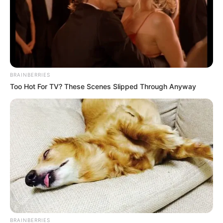
találgatások mind olyan tényezők, amelyek egy
kapcsolatot komolyan próbára tehetnek.
A reptéri videó mégis azt mutatta sokaknak, hogy a
kapcsolat él, működik, és a pár nem engedi, hogy a
BRAINBERRIES
pletykák írják meg helyettük a történetüket. Nem
Too Hot For TV? These Scenes Slipped Through Anyway
kellett hozzá hosszú nyilatkozat, nem kellett
magyarázkodás, elég volt egy egyszerű jelenet,
amelyben két ember egymásra figyelt.
A jókívánságok éppen ezért kezdtek özönleni.
Sokan azt írták, jó látni, hogy a sok politikai
feszültség, támadás és közéleti vita után Magyar
Péter életében is van egy szeretetteljes, emberi
pillanat.
BRAINBERRIES