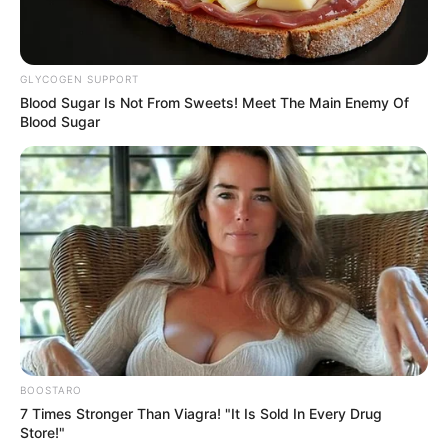
érthető is, hiszen Magyar Péter körül hónapokon át
rendkívül erős volt a politikai nyomás, a támadások
pedig gyakran nemcsak őt, hanem a közvetlen
GLYCOGEN SUPPORT
környezetét is elérték.
Blood Sugar Is Not From Sweets! Meet The Main Enemy Of
Blood Sugar
Szabó Ilona ezért sokszor inkább a háttérben
maradt. Ez azonban nem feltétlenül távolságot
jelentett, hanem sokkal inkább óvatosságot,
megfontoltságot és azt, hogy nem akart
mindenáron a nyilvánosság része lenni.
BOOSTARO
7 Times Stronger Than Viagra! "It Is Sold In Every Drug
Store!"