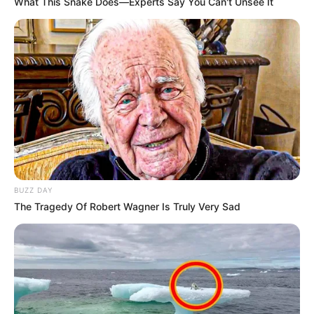
What This Snake Does—Experts Say You Can't Unsee It
BUZZ DAY
The Tragedy Of Robert Wagner Is Truly Very Sad