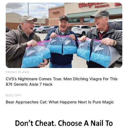
Most mégis újra róla és Magyar Péterről beszélnek
FRIDAY PLANS
CVS’s Nightmare Comes True: Men Ditching Viagra For This
sokan, miután egy reptéri jelenet miatt újra
87¢ Generic Aisle 7 Hack
előkerült a kapcsolatuk. A felvétel sokak szerint
nem harsány bejelentés volt, nem is gondosan
BUZZ DAY
Bear Approaches Cat: What Happens Next Is Pure Magic
felépített kampányjelenet, hanem egy egyszerű,
emberi pillanat: Magyar Péter virággal várta a
párját, Ilona pedig visszatért hozzá.