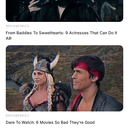
kapcsolat túlélte a pletykákat, a kampányt, a
támadásokat és a nyilvánosság nyomását is.
BRAINBERRIES
Hogy hosszú távon mi lesz Magyar Péter és Szabó
From Baddies To Sweethearts: 9 Actresses That Can Do It
Ilona történetéből, azt senki nem tudhatja. Most
All!
azonban egy pillanatra nem a politikai csaták, nem
a parlamenti balhék és nem a támadások kerültek
előtérbe, hanem valami sokkal egyszerűbb: két
ember, egy reptéri találkozás és egy csokor virág
BRAINBERRIES
Dare To Watch: 6 Movies So Bad They're Good