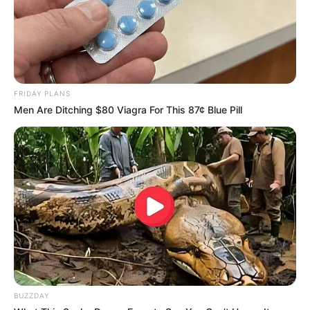
FRIDAY PLANS
Men Are Ditching $80 Viagra For This 87¢ Blue Pill
BUZZDAY