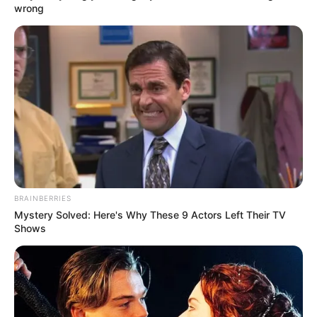
wrong
Pataky Attila Kossuth-díjának
visszavonásáért
by
Szerző
•
May 26, 2026
BRAINBERRIES
Mystery Solved: Here's Why These 9 Actors Left Their TV
Shows