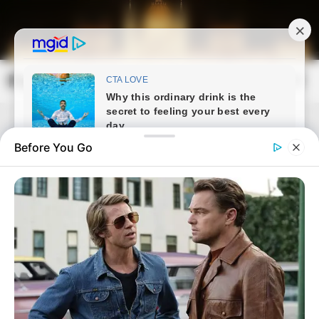
Skip
to
content
Magyarország Kincsei
Mai
Open
Men
Search
Before You Go