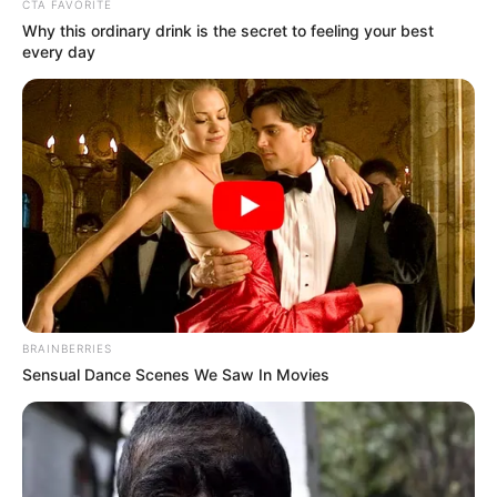
CTA FAVORITE
Why this ordinary drink is the secret to feeling your best
every day
A petícióban ez olvasható:
„Mindkét kitüntetett személy olyan kijelentéseket,
gesztusokat tett, olyat cselekedett a Kossuth-díj
átvételét követő időszakban, amelyek által
érdemtelenné váltak a Kossuth-díjra.”
A kezdeményezők azt állítják, hogy a két művész
BRAINBERRIES
megsértette a magyar társadalom egyes
Sensual Dance Scenes We Saw In Movies
csoportjait, és viselkedésük nem felel meg annak a
társadalmi elvárásnak, amelyet szerintük egy
Kossuth-díjas személynek képviselnie kell.