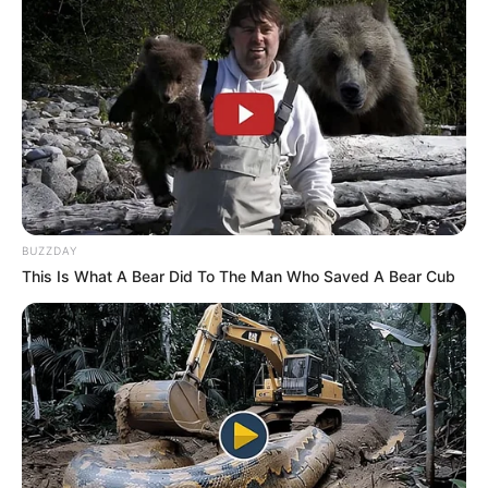
BUZZDAY
This Is What A Bear Did To The Man Who Saved A Bear Cub