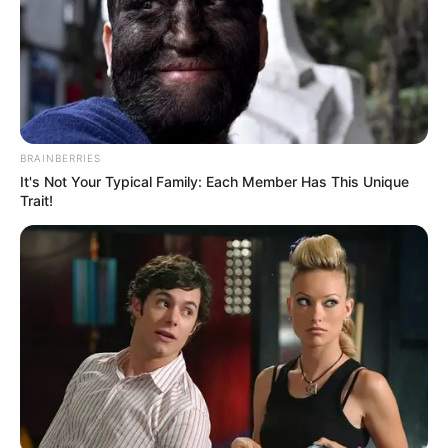
A dokumentum konkrét lépést is kér a
döntéshozóktól. A petíció készítői azt sürgetik,
hogy Magyarország Kormánya éljen a vonatkozó
jogszabály adta lehetőséggel, és kezdeményezze a
köztársasági elnöknél a kitüntetések visszavonását.
BRAINBERRIES
It's Not Your Typical Family: Each Member Has This Unique
A szövegben így fogalmaznak:
Trait!
„Magyarország Kormánya haladéktalanul éljen az
1990. évi XII. törvény 7. §-ában foglaltakkal, és
előterjesztésben kérjék meg a köztársasági
elnököt, hogy vonja vissza Nagy Ferótól és Pataky
Attilától a Kossuth-díjat, mivel érdemtelenné váltak
a kitüntető címre.”
A petíció végén az aláírók támogatásukat