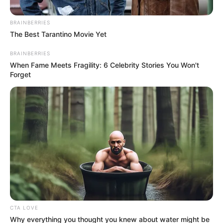
BRAINBERRIES
The Best Tarantino Movie Yet
BRAINBERRIES
When Fame Meets Fragility: 6 Celebrity Stories You Won't
Forget
Posted
Friss hírek
in
CTA LOVE
Petíció indult Nagy Feró és
Why everything you thought you knew about water might be