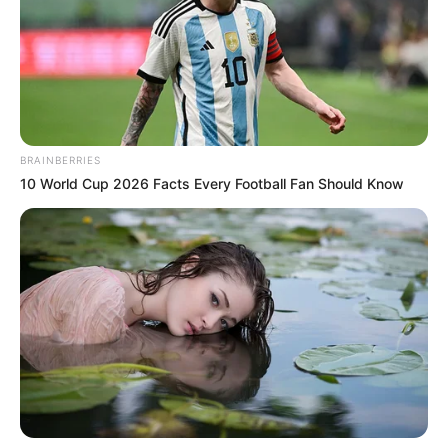
Kossuth-díjat, valamint Pataky Attilát, akit 2026-
ban tüntettek ki. A petíció készítői szerint a díj
átvétele után tett kijelentéseik, gesztusaik és
cselekedeteik miatt már nem méltók a rangos
állami elismerésre.
BRAINBERRIES
10 World Cup 2026 Facts Every Football Fan Should Know