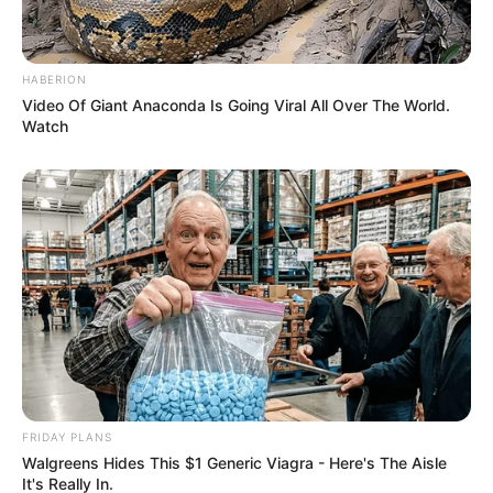
HABERION
Video Of Giant Anaconda Is Going Viral All Over The World.
Watch
FRIDAY PLANS
Walgreens Hides This $1 Generic Viagra - Here's The Aisle
It's Really In.