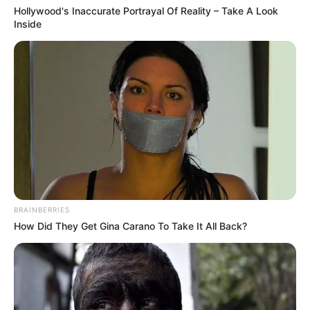
Hollywood's Inaccurate Portrayal Of Reality – Take A Look
A húszas éveik elején járó fiatalok egy Volkswagen
Inside
Golfban utaztak, amikor a jármű egy Toyota Land
Cruiserrel ütközött. A becsapódás után az autó
lángra kapott, a tűz és az ütközés ereje pedig olyan
pusztítást végzett, hogy többüknek esélye sem
maradt a menekülésre.
BRAINBERRIES
How Did They Get Gina Carano To Take It All Back?