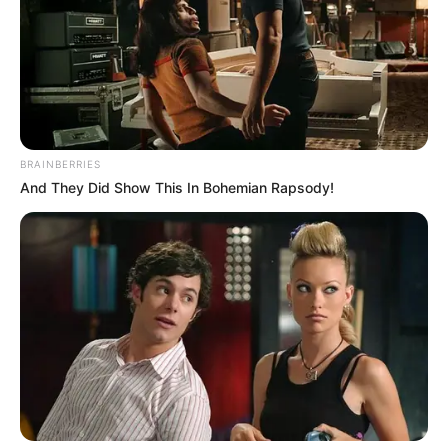
közelében. A Golf egyik utasa, egy húsz év körüli
fiatal férfi súlyos sérülésekkel túlélte az ütközést, őt
kórházban ápolják. A másik járműben utazó pár
könnyebb sérülésekkel megúszta a történteket,
őket a helyszínen ellátták. A rendőrség vizsgálatot
indított, a családok mellé kapcsolattartó tiszteket
BRAINBERRIES
rendeltek, a boncolásokat pedig a következő
And They Did Show This In Bohemian Rapsody!
napokban végzik el.
Kapcsolódó cikkünk