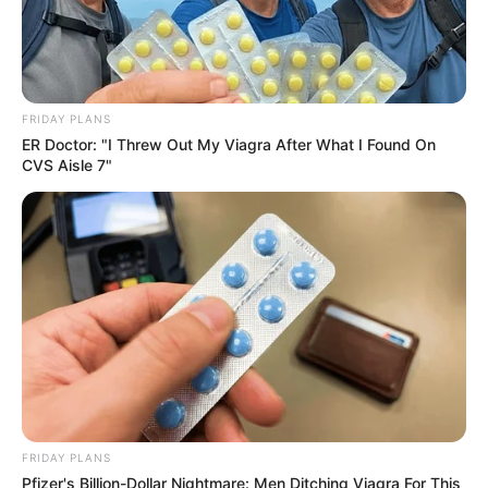
FRIDAY PLANS
ER Doctor: "I Threw Out My Viagra After What I Found On
CVS Aisle 7"
FRIDAY PLANS
Pfizer's Billion-Dollar Nightmare: Men Ditching Viagra For This