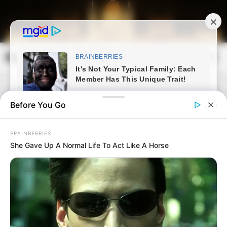
Skip
to
content
Magyarország Kincsei
Mai
Open
Men
Search
Before You Go
BRAINBERRIES
She Gave Up A Normal Life To Act Like A Horse