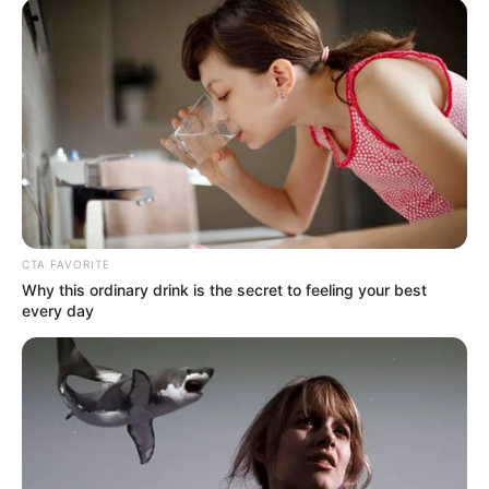
Posted
Friss hírek
in
Fekete VASÁRNAP! Bulizni
indultak, de soha nem tértek
haza: hat fiatal halt meg a
brutális balesetben
CTA FAVORITE
by
Szerző
•
May 25, 2026
Why this ordinary drink is the secret to feeling your best
every day