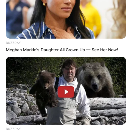
BUZZDAY
Meghan Markle's Daughter All Grown Up — See Her Now!
BUZZDAY