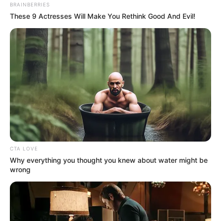
tanári kinevezését
BRAINBERRIES
These 9 Actresses Will Make You Rethink Good And Evil!
Különösen megrázó Chloe McGee története, aki
néhány nappal a baleset előtt kapta meg végleges
tanári kinevezését a dundalki O Fiaich
Posztgraduális Oktatási Intézetben. Az iskola
vezetője szerint Chloe sugárzott a boldogságtól,
tele volt lelkesedéssel, és izgatottan készült a
hétvégére. Az intézmény hivatalos közleményben
búcsúzott tőle, kiemelve, hogy nemcsak kiváló
szakembert, hanem rendkívüli embert veszítettek
CTA LOVE
el.
Why everything you thought you knew about water might be
wrong
Este kilenc óra után történt a végzetes baleset
A baleset este kilenc óra után történt Gibstown