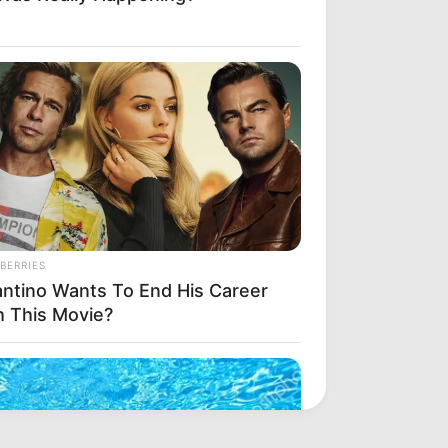
BERRIES
antino Wants To End His Career
h This Movie?