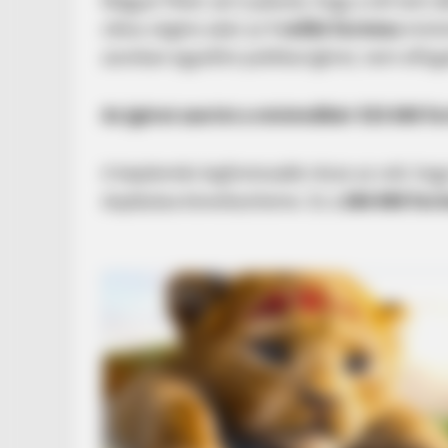
Magyar Péter azt is jelezte, hogy a cél nem 
ciklus végére akár az
1 millió forintos
minim
azonban egyelőre politikai ígéret, nem elfog
Az ígéret szerint a minimálbér 533 600 f
A bejelentés legfontosabb része az volt, hog
duplázása következhetne. Ez a
266 800 fori
CTA FAVORITE
Why this ordinary drink is the secr
every day