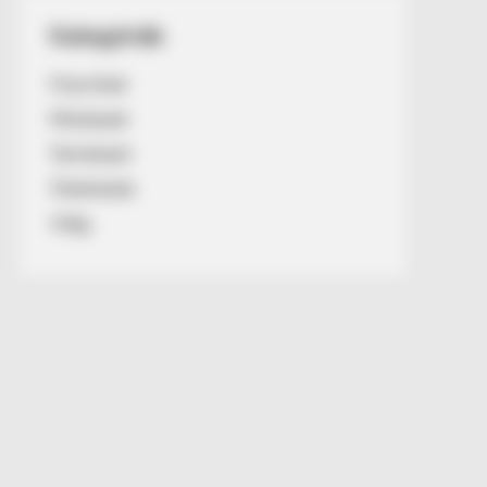
Kategóriák
Friss hírek
Művészek
Természet
Történetek
Világ