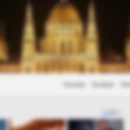
Friss hírek
Természet
Tört