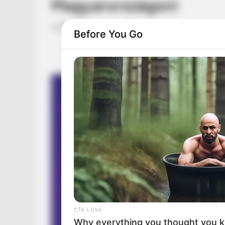
Magyarországon!
by
Szerző
•
May 25, 2026
Before You Go
CTA LOVE
Why everything you thought you 