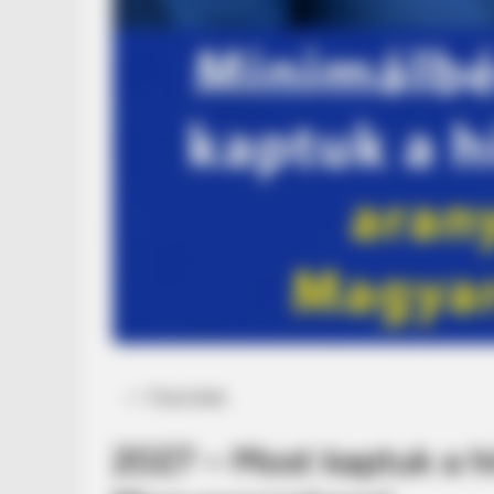
Posted
Friss hírek
in
2027 – Most kaptuk a hír