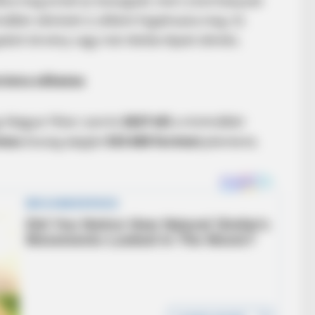
állna meg ennél az összegnél, mert a kormányzati
álbér elérését is célként fogalmazta meg. Ez
adott törvény vagy már életbe lépett döntés.
orintra nőhetne
y Magyar Péter szerint
2027-től
a minimálbér
ntos
összeg alapján
533 600 forintot
jelentene.
CTA LOVE
et to feeling your best
Why this ordinary drink i
every day