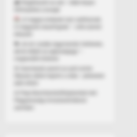
🌧️ Megérkezett az eső – több helyen
felfrissülhet a levegő
„A magyar emberek nem széthúznak.
A magyarok összefognak.” – erős üzenet
érkezett
💔 „Az én csodás nagymamám története,
akivel elbánt az egészségügy” –
megrendítő történet
🚨 Szemtanúk szerint az autó szinte
fékezés nélkül hajtott a vízbe – pillanatok
alatt eltűnt
⚖️ Filep Dávid büntetőfeljelentést tett
Magyarország miniszterelnökével
szemben