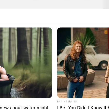
BRAINBERRIES
knew about water might
I Bet You Didn't Know It