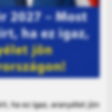
t, ha ez igaz, aranyélet jön