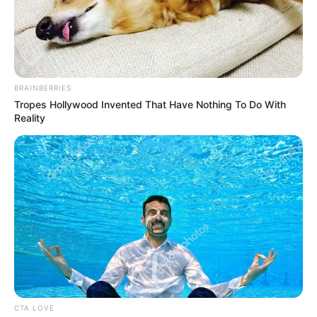
BRAINBERRIES
Tropes Hollywood Invented That Have Nothing To Do With
Reality
Megható bejegyzésben emlékezett meg férjéről
annak a kétgyermekes családapának az özvegye,
aki a Mol tiszaújvárosi üzemében történt
robbanásban vesztette életét. A nő közösségi
oldalán egy családi fotó mellett írt arról, mit
jelentett számukra a férfi.
Mint írtuk, a Mol tiszaújvárosi üzemében történt
robbanásban egy kétgyermekes édesapa halt meg,
CTA LOVE