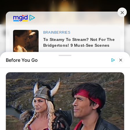
Skip
to
content
Magyarország Kincsei
Mai
Open
Men
Search
Before You Go