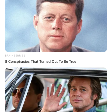
részletek a Mol tiszaújvárosi üzemében történt
robbanásról, sajtóhírek szerint több áldozat is lehet
BRAINBERRIES
8 Conspiracies That Turned Out To Be True