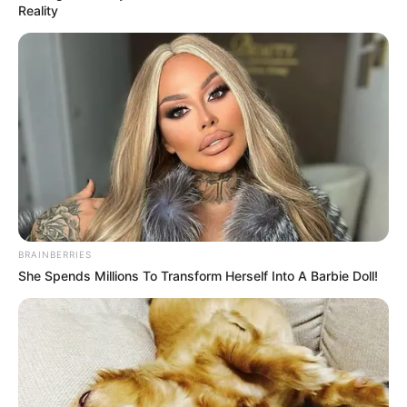
Reality
in
Ádám vesztette életét a MOL
robbanásában. A nép követeli,
hogy a MOL vezérigazgatója
pénzzel segítse az áldozat
családját.
by
Szerző
•
May 23, 2026
BRAINBERRIES
She Spends Millions To Transform Herself Into A Barbie Doll!