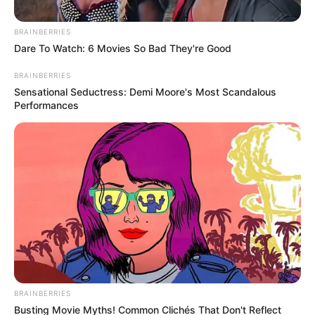
BRAINBERRIES
Dare To Watch: 6 Movies So Bad They're Good
BRAINBERRIES
Sensational Seductress: Demi Moore's Most Scandalous
Performances
BRAINBERRIES
Posted
Friss hírek
Busting Movie Myths! Common Clichés That Don't Reflect