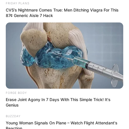
FRIDAY PLANS
CVS’s Nightmare Comes True: Men Ditching Viagra For This
87¢ Generic Aisle 7 Hack
FORGE BODY
Erase Joint Agony In 7 Days With This Simple Trick! It's
Genius
BUZZDAY
Young Woman Signals On Plane – Watch Flight Attendant's
Reaction