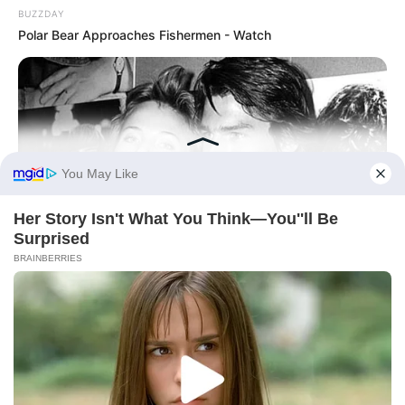
BUZZDAY
Polar Bear Approaches Fishermen - Watch
BUZZDAY
Everybody Wanted To Date Her In The 80s & This Is Her
Recently
BUZZDAY
Eagle Catches Pet Bunny In Yard -Watch What The Neighbor
Did Next