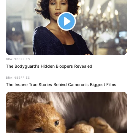
Ennyi pénzt kért Rúzsa Magdi
egy 90 perces koncertért.. Ezért
Te mennyit dolgozol? 👇
𝐅𝐨𝐥𝐲𝐭𝐚𝐭𝐚́𝐬 𝐚 𝐡𝐨𝐳𝐳𝐚́𝐬𝐳𝐨́𝐥𝐚́𝐬𝐨𝐤𝐧𝐚́𝐥!
by
Szerző
•
May 22, 2026
BRAINBERRIES
The Bodyguard's Hidden Bloopers Revealed
BRAINBERRIES
The Insane True Stories Behind Cameron's Biggest Films