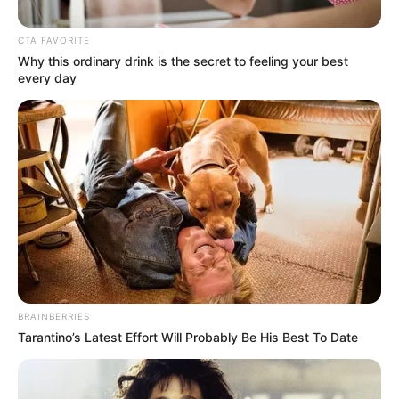
CTA FAVORITE
Why this ordinary drink is the secret to feeling your best
every day
Posted
Friss hírek
BRAINBERRIES
Tarantino’s Latest Effort Will Probably Be His Best To Date
in
Na EZ Durva! Ettől azért kinyílik
az ember zsebében a bicska..