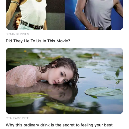
Nótár Mary 40 perc: 403.000 Ft
Jolly 40 perc: 362.000 Ft
BRAINBERRIES
A Jó Laci Betyár 50 perc: 346.000 Ft
Did They Lie To Us In This Movie?
Balázs Pali 40 perc: 346.000 Ft
Váradi‐Botos Café 45 perc: 346.000 Ft
A listavezetőkről azonban tudni kell, hogy
nagyszabásúbb előadást adnak, ezért a költségeik
is tetemesebbek. Az árakat tovább alakítja az is,
hogy ki mennyi kilométerpénzt kér.
CTA FAVORITE
Why this ordinary drink is the secret to feeling your best