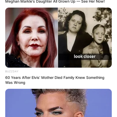
Meghan Markle's Daughter All Grown Up — See Her Now!
BUZZDAY
60 Years After Elvis' Mother Died Family Knew Something
Was Wrong