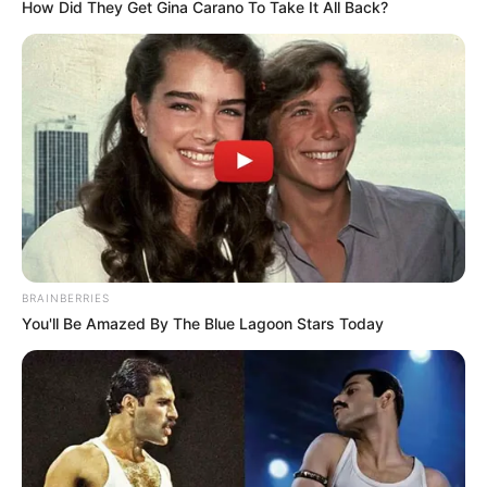
How Did They Get Gina Carano To Take It All Back?
3 + 2 90 perc: 1.265.000 Ft
Fásy Mulató – Meterhármas 90 perc: 794.000 Ft
Bangó Margit 45 perc: 518.000 Ft 140 Ft
Bódi Guszti és Bódi Margó 40 perc: 506.000 Ft
BRAINBERRIES
Kaczor Feri 40 perc: 414.000 Ft 0 Ft
You'll Be Amazed By The Blue Lagoon Stars Today
Dupla KáVé és Köteles Cindy 40 perc: 403.000 Ft
Kis Grófo 35 perc: 403.000 Ft