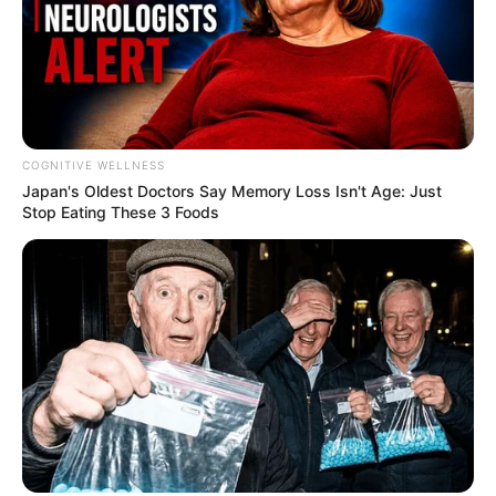
COGNITIVE WELLNESS
Japan's Oldest Doctors Say Me​mory Lo​ss Isn't Age: Just
Stop Eating These 3 Foods