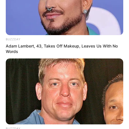
BUZZDAY
Adam Lambert, 43, Takes Off Makeup, Leaves Us With No
Words
BUZZDAY