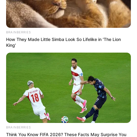
BRAINBERRIES
How They Made Little Simba Look So Lifelike in 'The Lion
King'
Na ez durva: milliós gázsikról szóló lista került elő
BRAINBERRIES
Think You Know FIFA 2026? These Facts May Surprise You