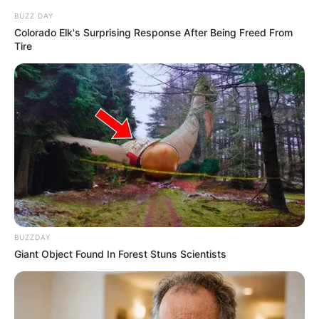
BUZZ DAY
Colorado Elk's Surprising Response After Being Freed From
Tire
BUZZDAY
Giant Object Found In Forest Stuns Scientists