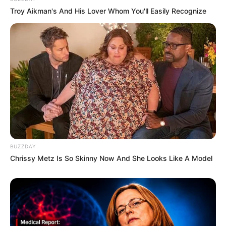
Troy Aikman's And His Lover Whom You'll Easily Recognize
BUZZDAY
Chrissy Metz Is So Skinny Now And She Looks Like A Model