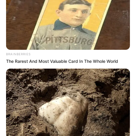
miatt feljelentést tett Magyar Péter ellen. A
politikus szerint Magyar Péter a Diákhitel Központ
vezetőjeként olyan szerződéseket írt alá, amelyek
1,1 milliárd forint értékben túlárazottak lehettek.
BRAINBERRIES
The Rarest And Most Valuable Card In The Whole World
A feljelentés Balásy Gyula cégeivel kötött
szerződések miatt született
Budai Gyula pénteki Facebook-bejegyzésében azt
írta: „Magyar Péter büntetőjogi értelemben
minimum hűtlen kezelés bűncselekményét követte
el azzal, hogy a Diákhitel Központ vezetőjeként
túlárazott szerződéseket írt alá 1,1 milliárd forint