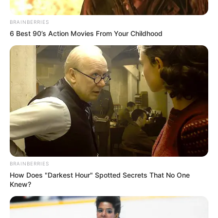
BRAINBERRIES
6 Best 90’s Action Movies From Your Childhood
BRAINBERRIES
How Does "Darkest Hour" Spotted Secrets That No One
Knew?
Posted
Friss hírek
in