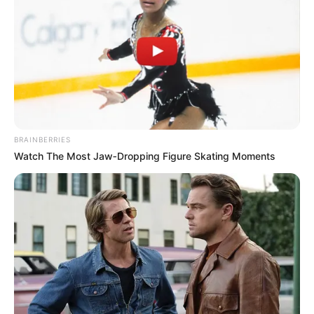
Budai Gyula fideszes képviselő
büntetőfeljelentést tett a Tisza
Párt elnöke ellen. Cikk a
hozzászólásoknál! >>>
by
Szerző
•
May 21, 2026
BRAINBERRIES
Watch The Most Jaw‑Dropping Figure Skating Moments