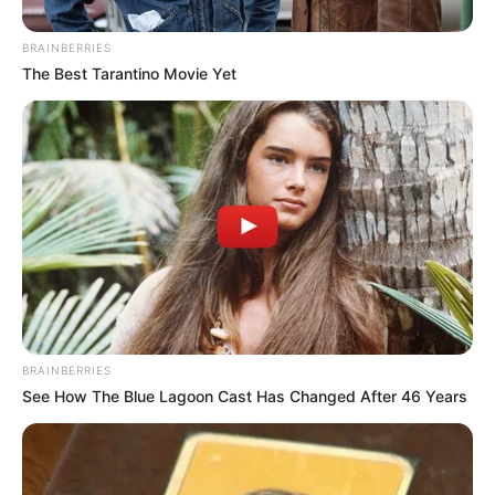
BRAINBERRIES
The Best Tarantino Movie Yet
BRAINBERRIES
See How The Blue Lagoon Cast Has Changed After 46 Years
Budai Gyula feljelentést tett Magyar Péter ellen
Budai Gyula fideszes országgyűlési képviselő
hűtlen kezelés és költségvetési csalás gyanúja