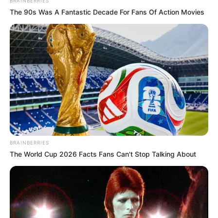
BRAINBERRIES
The 90s Was A Fantastic Decade For Fans Of Action Movies
A Tisza-kormány körüli vita is előkerült
Budai Gyula korábban élesen bírálta a még meg
sem alakult Tisza-kormányt is, és több korábban
megfogalmazott ígéretet kért számon Magyar
Péteren. A bejegyzései vitát váltottak ki, mivel
jelenleg még a Fidesz látja el az ügyvezető
kormányzati feladatokat.
BRAINBERRIES
The World Cup 2026 Facts Fans Can't Stop Talking About