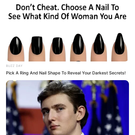
in
Kiderült, mi okozhatta Scherer
Péter halálát: megszólalt Mucsi
Zoltán
by
Szerző
•
May 20, 2026
BUZZ DAY
Pick A Ring And Nail Shape To Reveal Your Darkest Secrets!