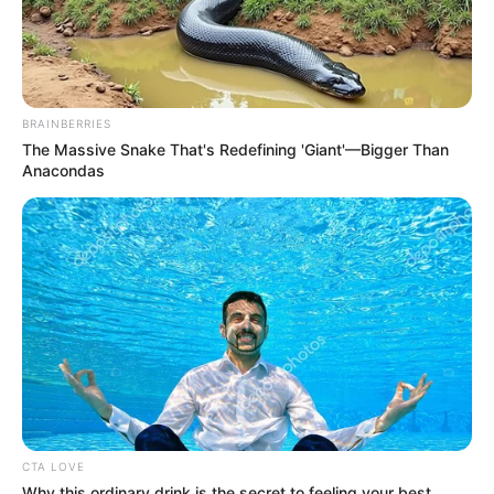
BRAINBERRIES
The Massive Snake That's Redefining 'Giant'—Bigger Than
Anacondas
CTA LOVE
Why this ordinary drink is the secret to feeling your best