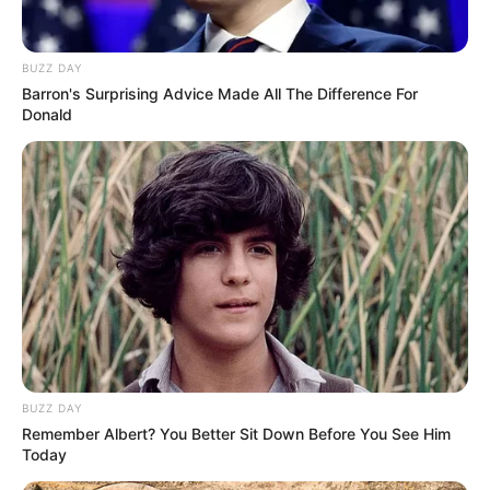
BUZZ DAY
Barron's Surprising Advice Made All The Difference For
Donald
BUZZ DAY
Kiderült, mi okozhatta Scherer Péter halálát:
Remember Albert? You Better Sit Down Before You See Him
megszólalt Mucsi Zoltán
Today