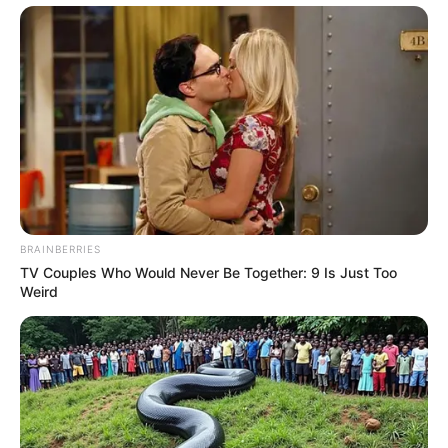
BRAINBERRIES
TV Couples Who Would Never Be Together: 9 Is Just Too
Weird