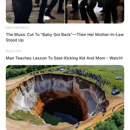
BRAINBERRIES
The Music Cut To "Baby Got Back"—Then Her Mother-In-Law
Stood Up
BUZZ DAY
Man Teaches Lesson To Seat-Kicking Kid And Mom – Watch!