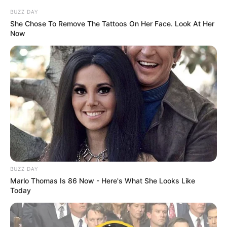
BUZZ DAY
She Chose To Remove The Tattoos On Her Face. Look At Her
Now
Mucsi Zoltán nemcsak kollégát veszített, hanem
régi barátot, alkotótársat, szinte testvért. A két
színész neve évtizedek óta összeforrt a magyar
BUZZ DAY
film- és színháztörténetben. Jancsó Miklós
Marlo Thomas Is 86 Now - Here's What She Looks Like
filmjeiben Kapa és Pepe párosaként váltak
Today
legendává.