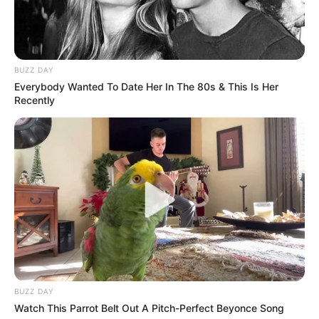
Mucsi Zoltán szívszorító búcsúja
BUZZ DAY
Everybody Wanted To Date Her In The 80s & This Is Her
Recently
BUZZ DAY
Watch This Parrot Belt Out A Pitch-Perfect Beyonce Song