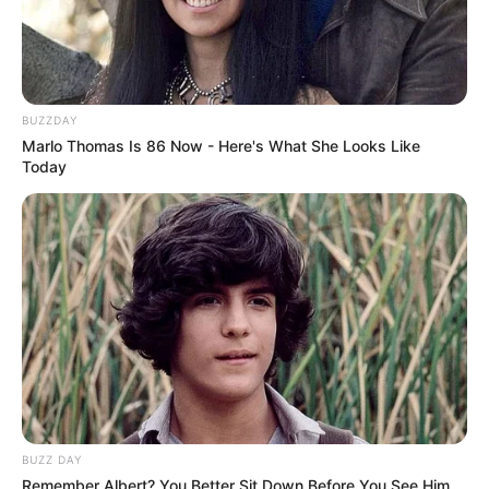
BUZZDAY
Marlo Thomas Is 86 Now - Here's What She Looks Like
Today
BUZZ DAY
Remember Albert? You Better Sit Down Before You See Him