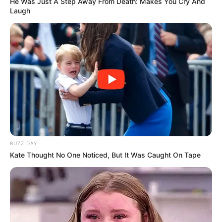
He Was Just A Step Away From Death: Makes You Cry And
Laugh
BUZZ DAY
Kate Thought No One Noticed, But It Was Caught On Tape