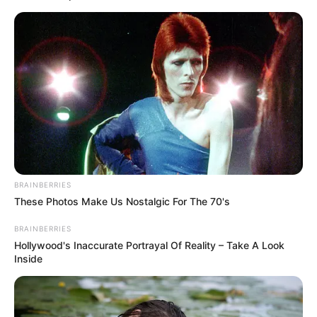
Posted
Friss hírek
in
Váratlan helyen jelent meg
Orbán Viktor, erre senki nem
számított
by
Szerző
•
May 18, 2026
BRAINBERRIES
These Photos Make Us Nostalgic For The 70's
BRAINBERRIES
Hollywood's Inaccurate Portrayal Of Reality – Take A Look
Inside