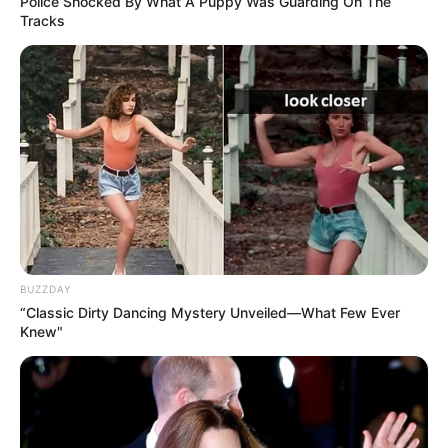
Police Shocked By What A Puppy Was Guarding On The
Tracks
BUZZDAY
“Classic Dirty Dancing Mystery Unveiled—What Few Ever
Knew"