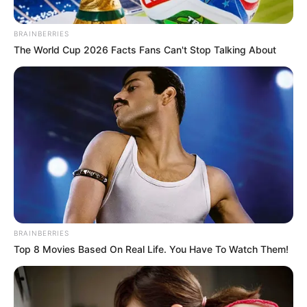
Orbán Viktor a választási vereség óta jóval
BRAINBERRIES
ritkábban szerepel a nyilvánosság előtt, de volt egy
The World Cup 2026 Facts Fans Can't Stop Talking About
hely, ahol sokan így is számítottak rá: a Pancho
Aréna lelátója.
A kamera kiszúrta a volt miniszterelnököt a Puskás
Akadémia idényzáró mérkőzésén, ahol Marco
Rossi, a magyar válogatott szövetségi kapitánya
mellett nézte végig a találkozót. A Népszava
beszámolója szerint Orbán a Puskás Akadémia–
MTK Budapest meccsen jelent meg Felcsúton.
BRAINBERRIES
Top 8 Movies Based On Real Life. You Have To Watch Them!
A politika háttérbe húzódott, Felcsút maradt
Orbán Viktor közéleti jelenléte látványosan