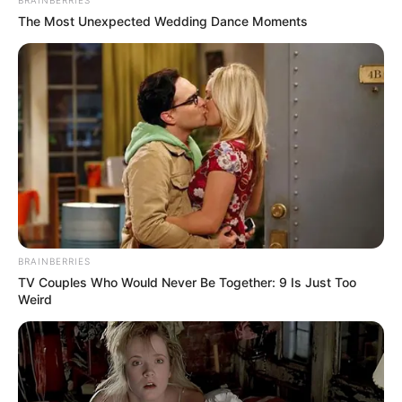
The Most Unexpected Wedding Dance Moments
BRAINBERRIES
TV Couples Who Would Never Be Together: 9 Is Just Too
Weird