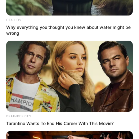
miközben az ország politikailag új korszakba lépett,
a volt kormányfő ott jelent meg, ahol a saját
CTA LOVE
világának egyik legfontosabb jelképe áll.
Why everything you thought you knew about water might be
wrong
A Puskás Akadémia jövője már nem tűnik olyan
biztosnak
A PAFC számára a hatodik hely nem tragédia, de a
klub jövője körül most több a kérdőjel, mint
korábban. A csapat nem indulhat nemzetközi
kupában, így eleshet olyan bevételektől is, amelyek
korábban fontosak lehettek. Emellett egyre többen
beszélnek arról, hogy az új politikai környezetben a
klubnak szerényebb büdzsével kell számolnia.
BRAINBERRIES
Tarantino Wants To End His Career With This Movie?
Ez a felcsúti projekt egészét új helyzetbe hozhatja.
A Puskás Akadémia az elmúlt években a magyar