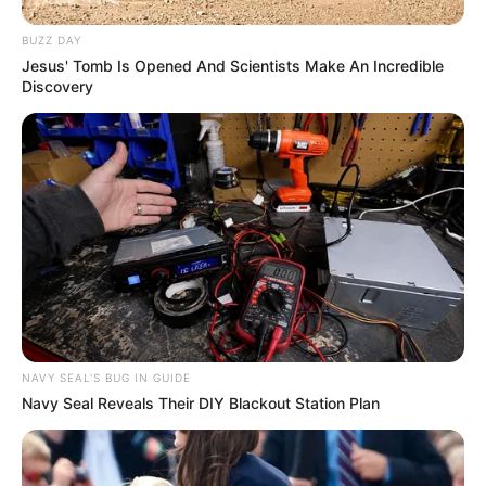
BUZZ DAY
Jesus' Tomb Is Opened And Scientists Make An Incredible
Discovery
NAVY SEAL'S BUG IN GUIDE
Navy Seal Reveals Their DIY Blackout Station Plan