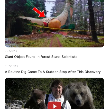
BUZZDAY
Giant Object Found In Forest Stuns Scientists
BUZZ DAY
A Routine Dig Came To A Sudden Stop After This Discovery
A négy nagy egyetemi központ mellett több vidéki
kórházat is fejlesztenének. A tervek szerint
Székesfehérvár, Miskolc és Győr intézményei is