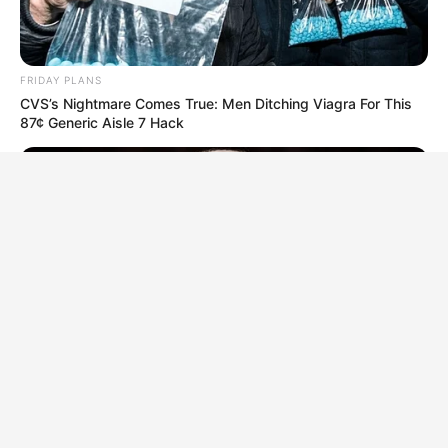
FRIDAY PLANS
CVS’s Nightmare Comes True: Men Ditching Viagra For This
87¢ Generic Aisle 7 Hack
NEUROMIND PRO
Japan's Greatest Doctors Say Memory Loss Isn't Age: Just
Stop Drinking These 3 Beverages