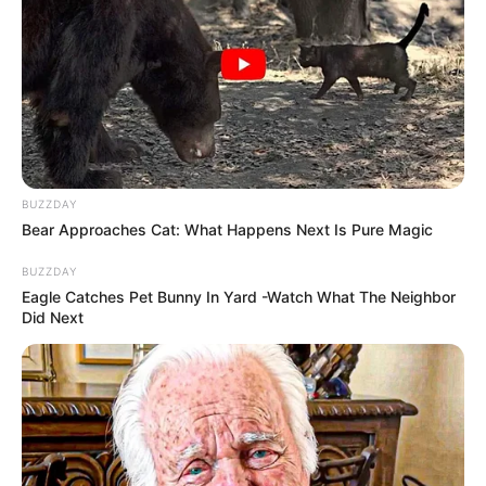
lélegeztetőgép-beszerzések körülményeit.
Korábban úgy fogalmazott: nem politikai
haszonszerzés, hanem az igazság feltárása és a
közbizalom helyreállítása a cél. A program évi 500
milliárd forint pluszforrással számolna, amelyet
jobb beszerzésekből, visszaszerzett közvagyonból,
uniós pénzekből és új költségvetési szerkezetből
BUZZDAY
teremtenének elő.
Bear Approaches Cat: What Happens Next Is Pure Magic
BUZZDAY
Eagle Catches Pet Bunny In Yard -Watch What The Neighbor
Did Next