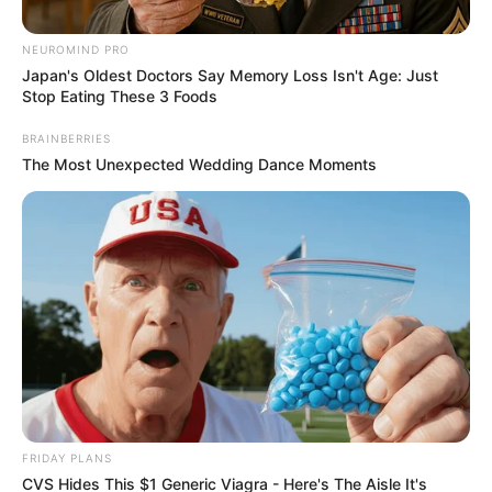
NEUROMIND PRO
Japan's Oldest Doctors Say Memory Loss Isn't Age: Just
Stop Eating These 3 Foods
BRAINBERRIES
The Most Unexpected Wedding Dance Moments
FRIDAY PLANS
Posted
Friss hírek
CVS Hides This $1 Generic Viagra - Here's The Aisle It's