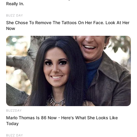
Really In.
in
Nagyszabású tervvel állt elő
BUZZ DAY
Hegedűs Zsolt: ezekben a
She Chose To Remove The Tattoos On Her Face. Look At Her
Now
városokban lesznek a
centrumkórházak. 👇𝐂𝐢𝐤𝐤 𝐚
𝐡𝐨𝐳𝐳𝐚́𝐬𝐳𝐨́𝐥𝐚́𝐬𝐨𝐤𝐧𝐚́𝐥!
by
Szerző
•
May 17, 2026
BUZZDAY
Marlo Thomas Is 86 Now - Here's What She Looks Like
Today
BUZZ DAY