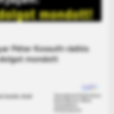
yar Péter Kossuth rádiós
 dolgot mondott