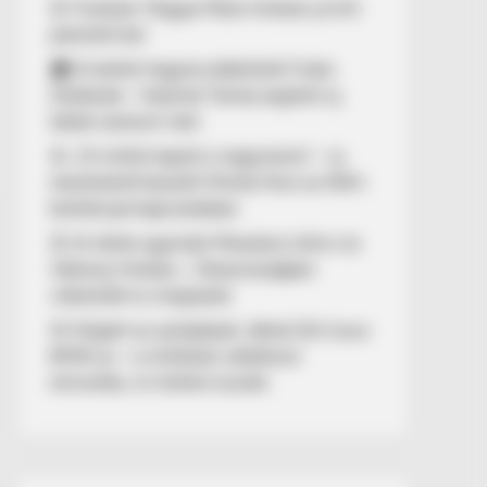
🚨 Fordulat: Magyar Péter hirtelen jó hírt
jelentett be!
🏠 El kellett hagynia albérletét Fodor
Zsókának – Kalamár Tamás segített új
lakást szerezni neki
🚨 „10 milliót kapott a nagymama” – új
részletekről beszélt Molnár Áron az NKA-
botránnyal kapcsolatban
🚢 Itt ölelte egymást Mészáros Lőrinc és
Várkonyi Andrea – Olaszországban
videózták le a hajójukat
🚨 Kiégett az autópályán Jákob Zoli luxus
BMW-je – a milliárdos vállalkozó
elmondta, mi történt ezután