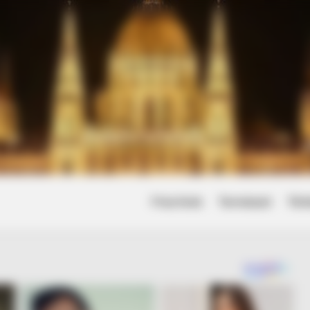
Friss hírek
Természet
Tört