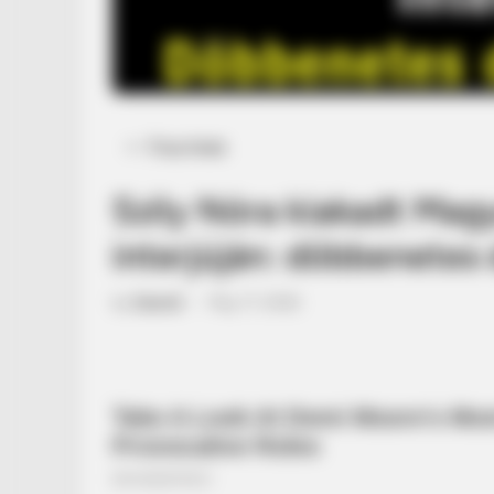
Posted
Friss hírek
in
Szily Nóra kiakadt Mag
interjúján: döbbenetes
by
Szerző
•
May 17, 2026