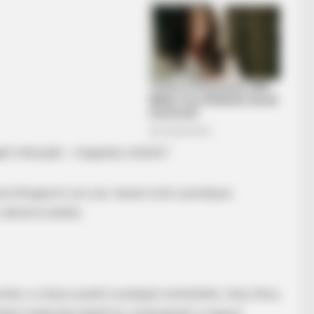
li interjúját – magasba szökött.”
NEURO SHARP
one's Waiting For
Memory Decline Starts 
ai kifogásról van szó, hanem erős személyes
Phrases. (See Which On
áltott ki belőle.
HABE
Col
Aft
mikor a műsorvezető munkáját minősítette. Szily Nóra
emberi határokat lépett át, amelyeknek a magyar