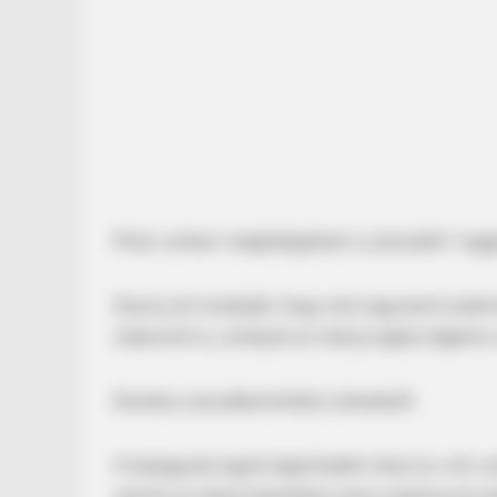
Most, amikor meghallgattam a „közrádió” regge
PAINFREE DEVICE
The Joint Pain Breakthrough Every
Szavai jól mutatják, hogy nem egyszerű szakm
reakcióról is, amelyet az interjú egész légköre v
Kemény szavakkal bírálta a kérdezőt
A bejegyzés egyik legerősebb része az volt, a
szerint az interjú készítője olyan szakmai és 