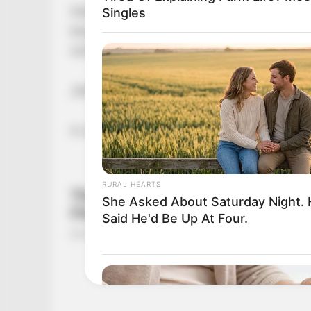
Szily Nóra nem finomkodott, amikor leírta, mi
Singles
beszélgetés. A posztja szerint a hangnem és a k
szóvá tette. Így fogalmazott:
„Kedvesek!
A vérnyomásom alapvetően az alacsony és n
RURAL HEARTS
She Asked About Saturday Night.
Said He'd Be Up At Four.