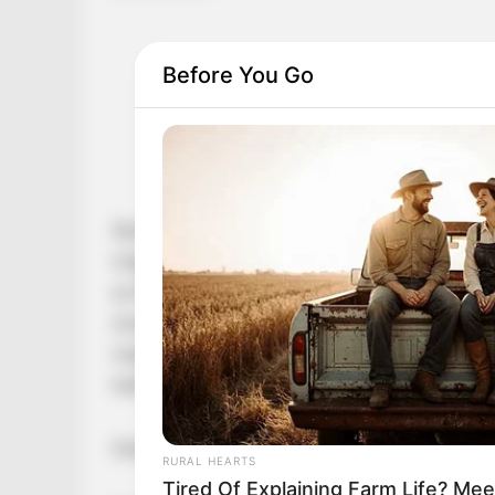
Before You Go
Április 15-én, szerda reggel Magyar Péter másf
megszólalása már az első percekben erős viss
az M1-en szerepelt, a beszélgetések pedig soka
összecsapásra, mint klasszikus interjúra. A tör
megszólalt, köztük Szily Nóra újságíró, aki 
hallottakról.
Felment a vérnyomása az interjú hallatán
RURAL HEARTS
Tired Of Explaining Farm Life? M