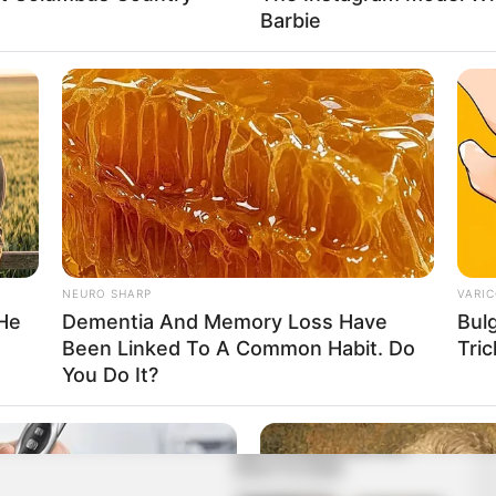
lyen hatással volt rá a Kossuth Rádióban elhangzott
Barbie
érdezési stílus annyira felzaklatta, hogy azt külön is
ormál tartományban mozog…
NEURO SHARP
VARIC
 He
Dementia And Memory Loss Have
Bul
Been Linked To A Common Habit. Do
Tric
You Do It?