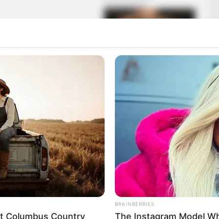
él év után először adott interjút a közmédiában, és a
zhangot váltott ki. Előbb a Kossuth Rádióban, majd
k szerint inkább emlékeztettek feszült politikai
téntek után több ismert közéleti szereplő is
a Facebook-oldalán osztotta meg markáns véleményét a
BRAINBERRIES
eet Columbus Country
The Instagram Model Wh