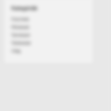
Kategóriák
Friss hírek
Művészek
Természet
Történetek
Világ