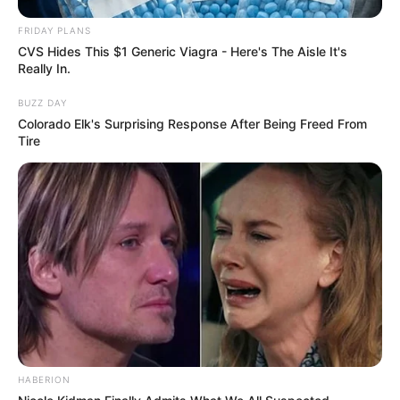
FRIDAY PLANS
CVS Hides This $1 Generic Viagra - Here's The Aisle It's
Really In.
BUZZ DAY
Colorado Elk's Surprising Response After Being Freed From
Tire
HABERION