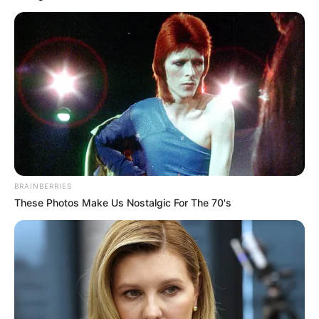
Posted
Friss hírek
in
Döntött a kormány: Magyar
Péter leváltja Sulyok Tamást
by
Szerző
•
May 16, 2026
BRAINBERRIES
These Photos Make Us Nostalgic For The 70's