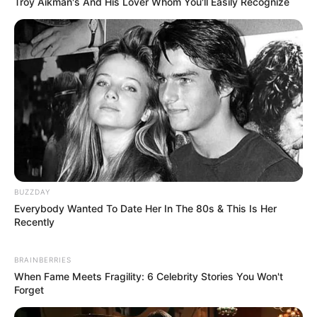
Troy Aikman's And His Lover Whom You'll Easily Recognize
BUZZDAY
Everybody Wanted To Date Her In The 80s & This Is Her
Recently
BRAINBERRIES
When Fame Meets Fragility: 6 Celebrity Stories You Won't
Forget