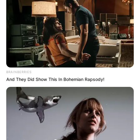
BRAINBERRIES
And They Did Show This In Bohemian Rapsody!