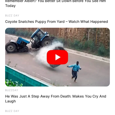
Remember Albert? You Better Sit Down Before You See Him
az új közjogi korszak előtt.
Today
BUZZ DAY
Coyote Snatches Puppy From Yard – Watch What Happened
BUZZDAY
He Was Just A Step Away From Death: Makes You Cry And
Laugh
BUZZ DAY