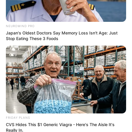
NEUROMIND PRO
Japan's Oldest Doctors Say Memory Loss Isn't Age: Just
Stop Eating These 3 Foods
FRIDAY PLANS
CVS Hides This $1 Generic Viagra - Here's The Aisle It's
Really In.