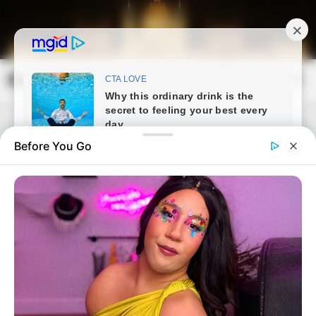
Skip
to
content
Magyarország Kincsei
Mai
Open
Men
Search
Before You Go