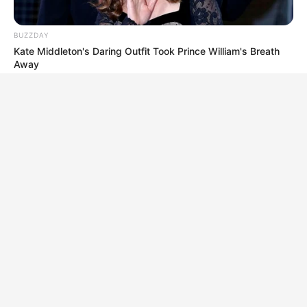
BUZZDAY
Kate Middleton's Daring Outfit Took Prince William's Breath
Away
BUZZ DAY
They Found A Ship Nobody Had Touched In Over 2,400
Years