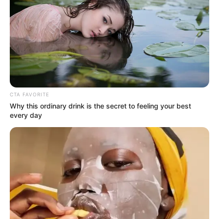
Amíg hivatalos dátum nincs, a legvalószínűbb
időpont továbbra is 2026 vége, különösen a
karácsony előtti időszak, amikor a nyugdíjasoknak
a legnagyobb szükségük lehet plusz segítségre.
CTA FAVORITE
Why this ordinary drink is the secret to feeling your best
every day