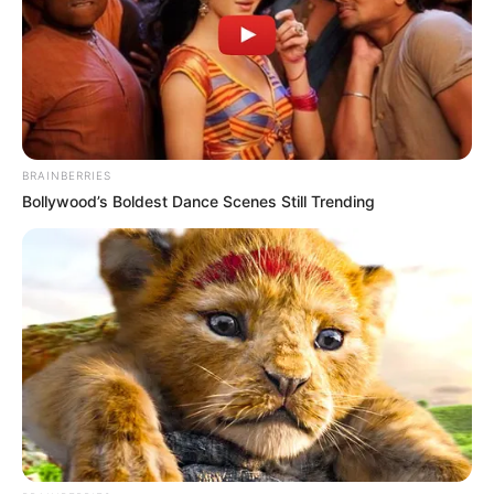
Sok nyugdíjas most azt szeretné tudni, hogy ha a
Tisza-kormány valóban bevezeti az évi 200 ezer
BRAINBERRIES
forintos nyugdíjas SZÉP-kártyát, akkor mikor
Bollywood’s Boldest Dance Scenes Still Trending
juthatnak hozzá az első összeghez. Pontos
hivatalos dátum egyelőre nincs, ezért jelenleg csak
a politikai és költségvetési logika alapján lehet
következtetni arra, mikor indulhatna el a program.
A legvalószínűbb forgatókönyv az, hogy az első
nagyobb kifizetés 2026 végén, karácsony előtt
érkezhet meg az érintettekhez. A karácsony előtti
időszak a legvalószínűbb dátum: