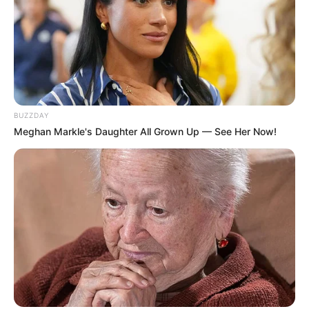
BUZZDAY
Meghan Markle's Daughter All Grown Up — See Her Now!