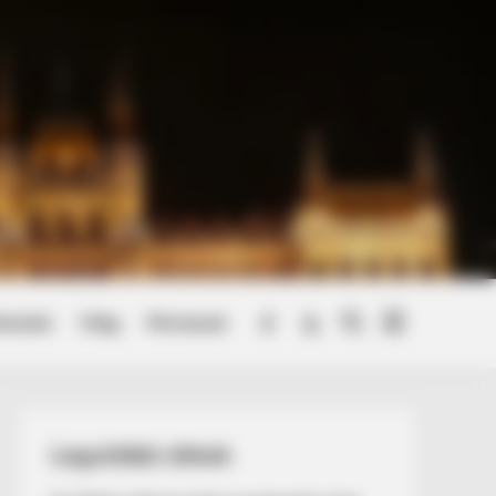
Open
Switch
énetek
Világ
Művészek
Open
Menu
to
menu
Search
dark
Item
mode
Legutóbbi cikkek