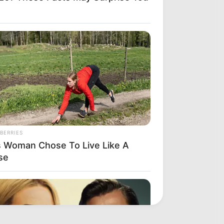
BERRIES
s Woman Chose To Live Like A
se