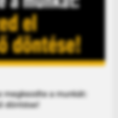
z megkezdte a munkát:
ő döntése!