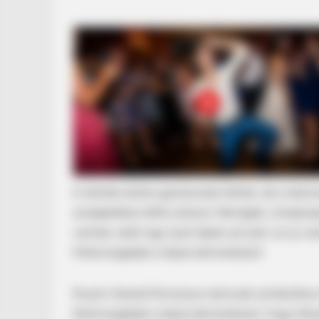
BRAINBERRIES
These Wedding Dance Moves Brok
A döntés elsőre gesztusnak tűnhet, de a kato
szolgálatban állók sokszor hétvégén, ünnepna
vannak, ezért egy ilyen lépés azt jelzi: az új
Felülvizsgálják a teljes bérrendszert
Ruszin-Szendi Romulusz nemcsak szimbolikus d
felülvizsgálják a teljes bérrendszert, hogy fe