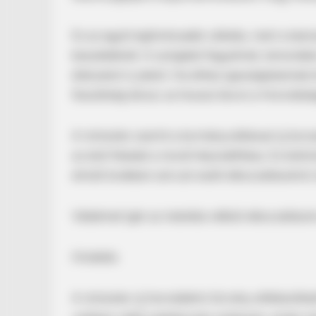
BRAINBERRIES
Ez az egyik legfontosabb vállalás, mert a kat
To Steamy To Stream? Not For Th
beszédeknél. A szolgálat fegyelmet, lemondást,
Bridgertons! 9 Must-See Scenes
áldozatot is jelent. Ha ehhez igazságtalannak 
feszültség társul, az hosszú távon a Honvédsé
A miniszter szerint a kormányváltással új ko
az első feladat a morál helyreállítása. Ez külö
elmúlt években sok szó esett elbocsátásokról,
Védelmet ígér az indoklás nélküli elbocsátások
Hirdetés
A miniszter új honvédelmi törvény előkészítésé
BRAINBERRIES