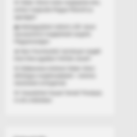
🚨 Orbán Viktort óriási meglepetés érte,
amikor megtudta Magyar Péterről az
igazságot!
🌊 Aláírásgyűjtést indított a DK: dunai
duzzasztómű megépítését sürgetik
Magyarországon
🔥 Nem finomkodott: keményen reagált
Dúró Dóra ügyében Felföldi József!
🚨 Döbbenetes történet Orbán Viktor
állítólagos megtámadásáról – különös
részleteket emlegetnek
🚨 Visszatérhet Sulyok Tamás? Mutatjuk,
mi áll a háttérben