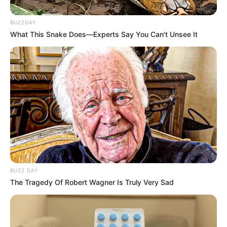
BUZZDAY
What This Snake Does—Experts Say You Can't Unsee It
BUZZ DAY
The Tragedy Of Robert Wagner Is Truly Very Sad