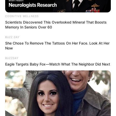
COGNITIVE WELLNESS
Scientists Discovered This Overlooked Mineral That Boosts
Memory In Seniors Over 60
BUZZ DAY
She Chose To Remove The Tattoos On Her Face. Look At Her
Now
BUZZDAY
Eagle Targets Baby Fox—Watch What The Neighbor Did Next
Szentkirályi Alexandra arról számolt be, hogy az
Országház elhagyása után leköpték és sértegették