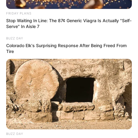
FRIDAY PLANS
Stop Waiting In Line: The 87¢ Generic Viagra Is Actually "Self-
Serve" In Aisle 7
BUZZ DAY
Colorado Elk's Surprising Response After Being Freed From
Tire
BUZZ DAY