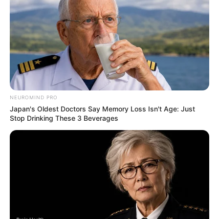
Posted
Friss hírek
in
Szentkirályi Alexandra azt írta,
leköpték és lek*rvázták, miután
kilépett az Országházból
by
Szerző
•
May 14, 2026
NEUROMIND PRO
Japan's Oldest Doctors Say Memory Loss Isn't Age: Just
Stop Drinking These 3 Beverages