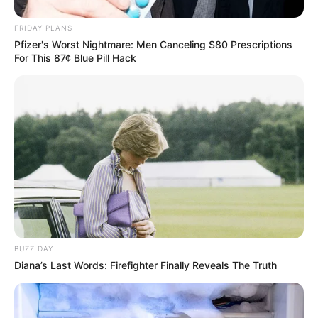
FRIDAY PLANS
Pfizer's Worst Nightmare: Men Canceling $80 Prescriptions
For This 87¢ Blue Pill Hack
BUZZ DAY
Diana’s Last Words: Firefighter Finally Reveals The Truth