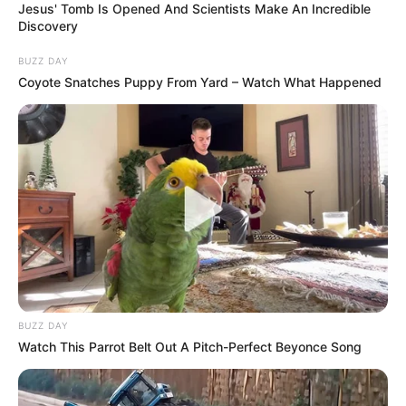
Jesus' Tomb Is Opened And Scientists Make An Incredible
Discovery
BUZZ DAY
Coyote Snatches Puppy From Yard – Watch What Happened
BUZZ DAY
Watch This Parrot Belt Out A Pitch-Perfect Beyonce Song