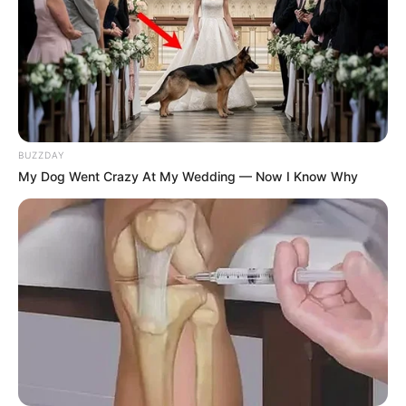
A lap szerint az Európai Bizottságnál úgy
számolnak, hogy Magyarország a hitelkeret egy
bizonyos részét nem fogja tudni lehívni.
BUZZDAY
My Dog Went Crazy At My Wedding — Now I Know Why