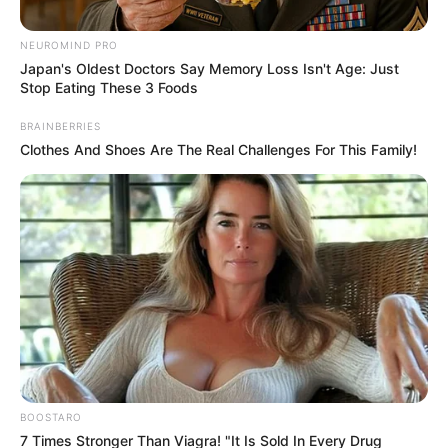
NEUROMIND PRO
Japan's Oldest Doctors Say Memory Loss Isn't Age: Just
Stop Eating These 3 Foods
BRAINBERRIES
Clothes And Shoes Are The Real Challenges For This Family!
Posted
Friss hírek
in
Brüsszel: engedjük el az uniós
támogatások egy részét,
időhiány miatt.
by
Szerző
•
May 9, 2026
BOOSTARO
7 Times Stronger Than Viagra! "It Is Sold In Every Drug