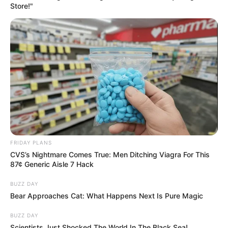
Store!"
FRIDAY PLANS
CVS’s Nightmare Comes True: Men Ditching Viagra For This
87¢ Generic Aisle 7 Hack
BUZZ DAY
Bear Approaches Cat: What Happens Next Is Pure Magic
BUZZ DAY
Scientists Just Shocked The World In The Black Sea!