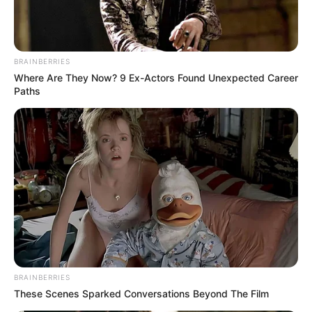
BRAINBERRIES
Where Are They Now? 9 Ex-Actors Found Unexpected Career
Paths
BRAINBERRIES
These Scenes Sparked Conversations Beyond The Film