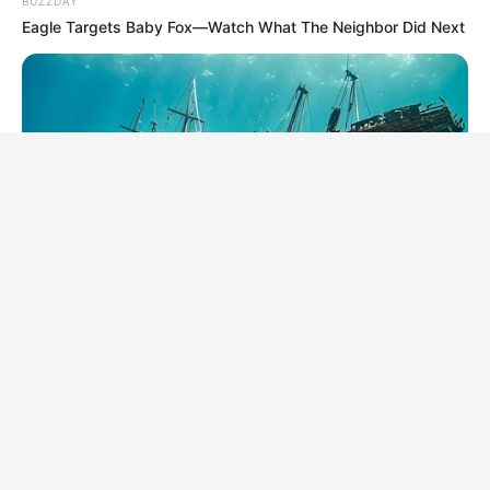
BUZZDAY
Eagle Targets Baby Fox—Watch What The Neighbor Did Next
BUZZ DAY
They Found A Ship Nobody Had Touched In Over 2,400
Years