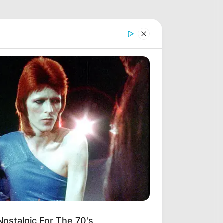
ostalgic For The 70's