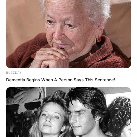
BUZZDAY
Dementia Begins When A Person Says This Sentence!