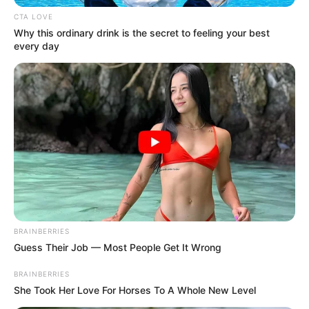
CTA LOVE
Why this ordinary drink is the secret to feeling your best
every day
BRAINBERRIES
Guess Their Job — Most People Get It Wrong
BRAINBERRIES
Az orvosok szerint stabil, de súlyos állapotban van
She Took Her Love For Horses To A Whole New Level
Robert Fico szlovák miniszterelnök a lövöldözés