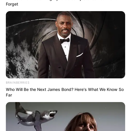
Forget
A szlovák miniszterelnök, Robert Fico elleni
merénylet után a családja nyilatkozott a médiának.
Fico felesége és gyermekei mély megdöbbenéssel
és aggodalommal reagáltak az eseményekre. A
család hálás a gyors orvosi beavatkozásért és
mindazok támogatásáért, akik mellettük álltak
ebben a nehéz időszakban.
Fico állapota stabil, de hosszú felépülés vár rá.
BRAINBERRIES
Felesége hangsúlyozta, hogy a család most a
Who Will Be the Next James Bond? Here's What We Know So
miniszterelnök teljes felépülésére koncentrál, és
Far
köszönetet mondott mindenkinek a
jókívánságokért és támogatásért. A gyerekek is
sokkolva fogadták a hírt, de bíznak édesapjuk
erősségében és kitartásában.