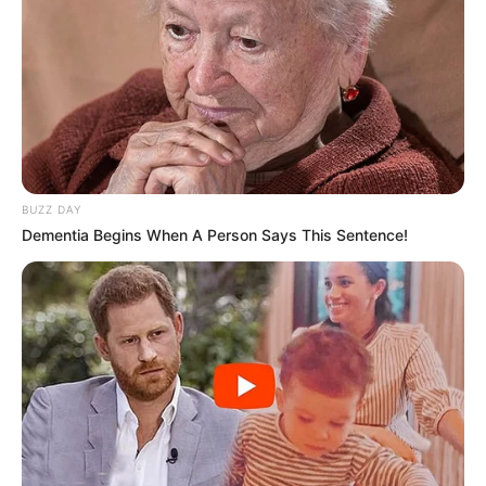
BUZZ DAY
Dementia Begins When A Person Says This Sentence!