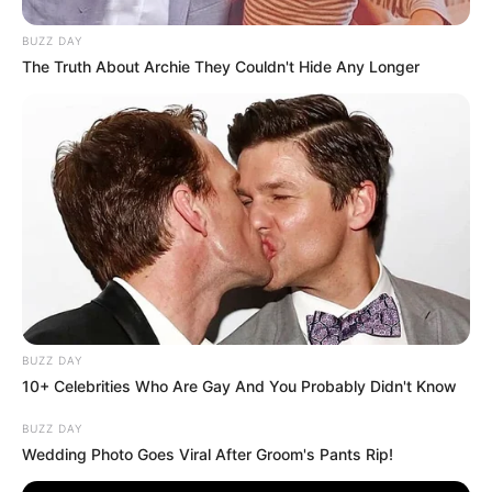
BUZZ DAY
The Truth About Archie They Couldn't Hide Any Longer
BUZZ DAY
10+ Celebrities Who Are Gay And You Probably Didn't Know
BUZZ DAY
Wedding Photo Goes Viral After Groom's Pants Rip!