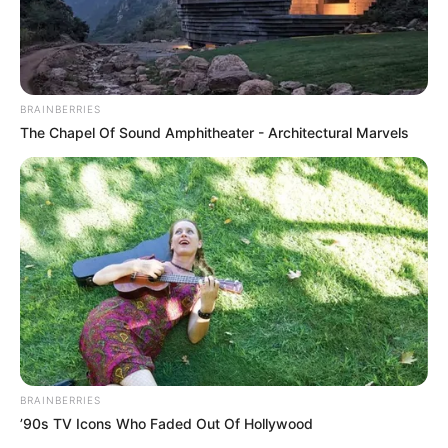
BRAINBERRIES
The Chapel Of Sound Amphitheater - Architectural Marvels
Nagyon remélem, hogy ebben a kicsit több mint
két évben adhattam neked valami pluszt, amitől
jobb ember lettél az alig 16 megélt éved alatt.… –
búcsúzott nevelőanyja a fiútól. Isten veled Patrik!
Szomorú szívvel tájékoztatjuk Barátainkat a
tragédiáról, Patrik itt hagyott minket tegnap este.
BRAINBERRIES
’90s TV Icons Who Faded Out Of Hollywood
Nem találjuk a szavakat. Fiatal, életerős, vidám