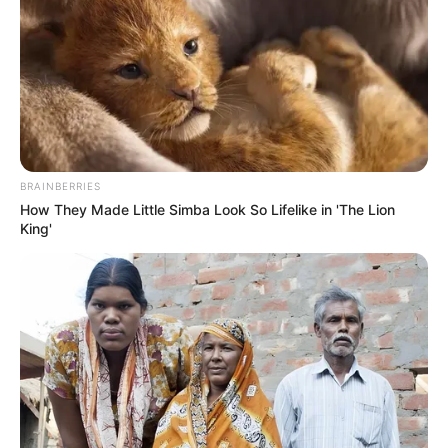
BRAINBERRIES
How They Made Little Simba Look So Lifelike in 'The Lion
King'
Focizás közben lett rosszul Budapesten egy 15
éves fiatal még szerda este, akihez barátai hívtak
mentőt. Patrik minden előzetes panasz nélkül
hirtelen összeesett és nem mozdult, társai a
mentésirányító telefonos utasításai szerint
megvizsgálták, de ekkor már nem lélegzett.