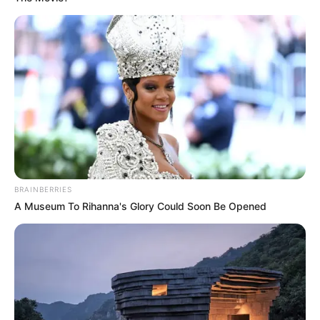
Hogy lehet feldolgozni azt, ha a gyerekedet
veszted el? Ugyan nem én szültelek, de szeretlek,
mint sajátot, felfoghatatlan hogy nem jössz haza
többet!
BRAINBERRIES
A Museum To Rihanna's Glory Could Soon Be Opened