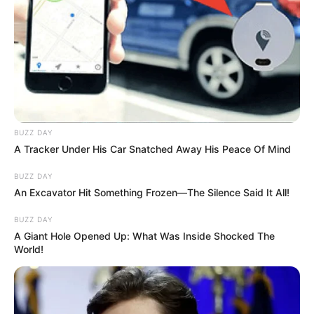
BUZZ DAY
A Tracker Under His Car Snatched Away His Peace Of Mind
BUZZ DAY
An Excavator Hit Something Frozen—The Silence Said It All!
BUZZ DAY
A Giant Hole Opened Up: What Was Inside Shocked The
World!