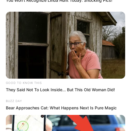
You Won't Recognize Linda Hunt Today: Shocking Pics!
GOOD TO KNOW THIS
They Said Not To Look Inside... But This Old Woman Did!
BUZZ DAY
Bear Approaches Cat: What Happens Next Is Pure Magic