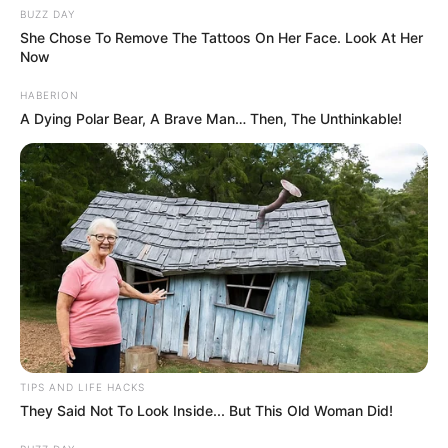
BUZZ DAY
She Chose To Remove The Tattoos On Her Face. Look At Her
Now
HABERION
A Dying Polar Bear, A Brave Man… Then, The Unthinkable!
TIPS AND LIFE HACKS
They Said Not To Look Inside... But This Old Woman Did!