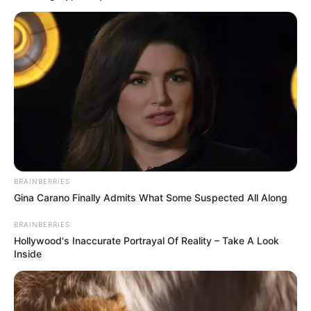
meghalt.. Mindössze 15 éves
volt. Felfoghatatlan, de emiatt
hagyott itt minket ilyen fiatalon:
by
Szerző
•
May 7, 2026
BRAINBERRIES
Gina Carano Finally Admits What Some Suspected All Along
BRAINBERRIES
Hollywood's Inaccurate Portrayal Of Reality – Take A Look
Inside